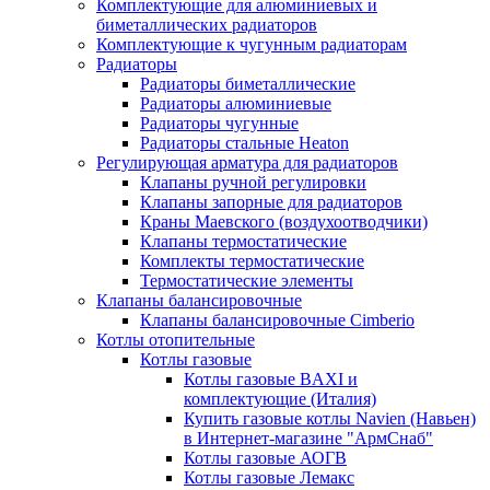
Комплектующие для алюминиевых и
биметаллических радиаторов
Комплектующие к чугунным радиаторам
Радиаторы
Радиаторы биметаллические
Радиаторы алюминиевые
Радиаторы чугунные
Радиаторы стальные Heaton
Регулирующая арматура для радиаторов
Клапаны ручной регулировки
Клапаны запорные для радиаторов
Краны Маевского (воздухоотводчики)
Клапаны термостатические
Комплекты термостатические
Термостатические элементы
Клапаны балансировочные
Клапаны балансировочные Cimberio
Котлы отопительные
Котлы газовые
Котлы газовые BAXI и
комплектующие (Италия)
Купить газовые котлы Navien (Навьен)
в Интернет-магазине "АрмСнаб"
Котлы газовые АОГВ
Котлы газовые Лемакс