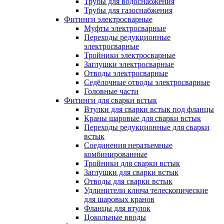
Трубы для водоснабжения
Трубы для газоснабжения
Фитинги электросварные
Муфты электросварные
Переходы редукционные
электросварные
Тройники электросварные
Заглушки электросварные
Отводы электросварные
Седёлочные отводы электросварные
Головные части
Фитинги для сварки встык
Втулки для сварки встык под фланцы
Краны шаровые для сварки встык
Переходы редукционные для сварки
встык
Соединения неразъемные
комбинированные
Тройники для сварки встык
Заглушки для сварки встык
Отводы для сварки встык
Удлинители ключа телескопические
для шаровых кранов
Фланцы для втулок
Цокольные вводы