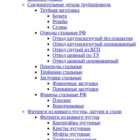
Соединительные детали трубопровода
Трубная заготовка
Бочата
Резьбы
Сгоны
Отводы стальные РФ
Отвод крутоизогнутый без покрытия
Отвод крутоизогнутый оцинкованный
Отвод гнутый из ВГП
Отвод шовный по ТУ
Отвод шовный оцинкованный
Переходы стальные
Тройники стальные
Заглушки стальные
Фланцевые заглушки
Приварные заглушки
Фланцы стальные РФ
Плоские
Воротниковые
Фитинги из ковкого чугуна, латуни и стали
Фитинги из ковкого чугуна
Контргайки чугунные
Кресты чугунные
Муфты чугунные
Тройники чугунные