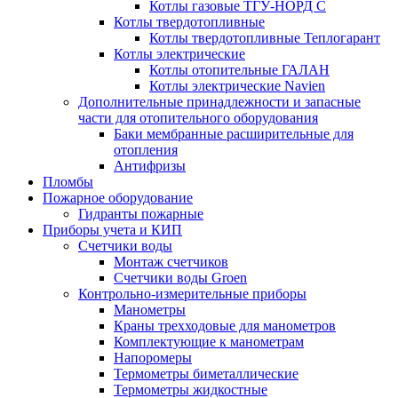
Котлы газовые ТГУ-НОРД С
Котлы твердотопливные
Котлы твердотопливные Теплогарант
Котлы электрические
Котлы отопительные ГАЛАН
Котлы электрические Navien
Дополнительные принадлежности и запасные
части для отопительного оборудования
Баки мембранные расширительные для
отопления
Антифризы
Пломбы
Пожарное оборудование
Гидранты пожарные
Приборы учета и КИП
Счетчики воды
Монтаж счетчиков
Счетчики воды Groen
Контрольно-измерительные приборы
Манометры
Краны трехходовые для манометров
Комплектующие к манометрам
Напоромеры
Термометры биметаллические
Термометры жидкостные