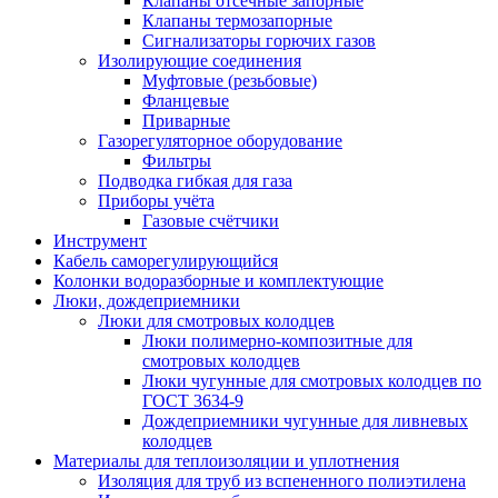
Клапаны отсечные запорные
Клапаны термозапорные
Сигнализаторы горючих газов
Изолирующие соединения
Муфтовые (резьбовые)
Фланцевые
Приварные
Газорегуляторное оборудование
Фильтры
Подводка гибкая для газа
Приборы учёта
Газовые счётчики
Инструмент
Кабель саморегулирующийся
Колонки водоразборные и комплектующие
Люки, дождеприемники
Люки для смотровых колодцев
Люки полимерно-композитные для
смотровых колодцев
Люки чугунные для смотровых колодцев по
ГОСТ 3634-9
Дождеприемники чугунные для ливневых
колодцев
Материалы для теплоизоляции и уплотнения
Изоляция для труб из вспененного полиэтилена