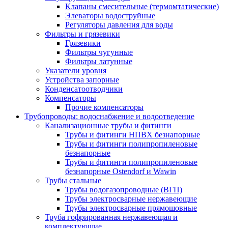
Клапаны смесительные (термомтатические)
Элеваторы водоструйные
Регуляторы давления для воды
Фильтры и грязевики
Грязевики
Фильтры чугунные
Фильтры латунные
Указатели уровня
Устройства запорные
Конденсатоотводчики
Компенсаторы
Прочие компенсаторы
Трубопроводы: водоснабжение и водоотведение
Канализационные трубы и фитинги
Трубы и фитинги НПВХ безнапорные
Трубы и фитинги полипропиленовые
безнапорные
Трубы и фитинги полипропиленовые
безнапорные Ostendorf и Wawin
Трубы стальные
Трубы водогазопроводные (ВГП)
Трубы электросварные нержавеющие
Трубы электросварные прямошовные
Труба гофрированная нержавеющая и
комплектующие