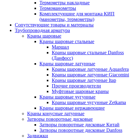
Термометры накладные
Термоманометры
Комплектующие для монтажа КИП
(манометры, термометры)
Сопутствующие товары и материалы
Трубопроводная арматура
Краны шаровые
Краны шаровые стальные
Маршал
Краны шаровые стальные Danfoss
(Данфосс)
Краны шаровые латунные
Краны шаровые латунные Aquasfera
Краны шаровые латунные Giacomini
Краны шаровые латунные Itap
Прочие производители
Муфтовые шаровые краны
Краны шаровые чугунные
Краны шаровые чугунные Zetkama
Краны шаровые нержавеющие
Краны конусные латунные
Затворы поворотные дисковые
Затворы поворотные дисковые Китай
Затворы поворотные дисковые Danfoss
Задвижки