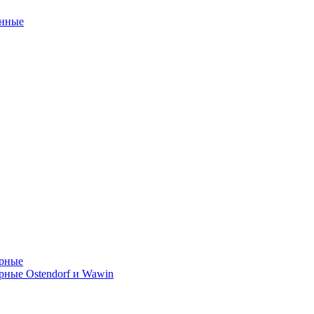
унные
орные
ные Ostendorf и Wawin