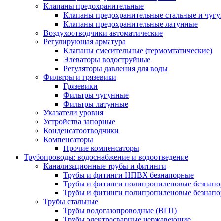
Клапаны предохранительные
Клапаны предохранительные стальные и чуг
Клапаны предохранительные латунные
Воздухоотводчики автоматические
Регулирующая арматура
Клапаны смесительные (термомтатические)
Элеваторы водоструйные
Регуляторы давления для воды
Фильтры и грязевики
Грязевики
Фильтры чугунные
Фильтры латунные
Указатели уровня
Устройства запорные
Конденсатоотводчики
Компенсаторы
Прочие компенсаторы
Трубопроводы: водоснабжение и водоотведение
Канализационные трубы и фитинги
Трубы и фитинги НПВХ безнапорные
Трубы и фитинги полипропиленовые безнап
Трубы и фитинги полипропиленовые безнапор
Трубы стальные
Трубы водогазопроводные (ВГП)
Трубы электросварные нержавеющие