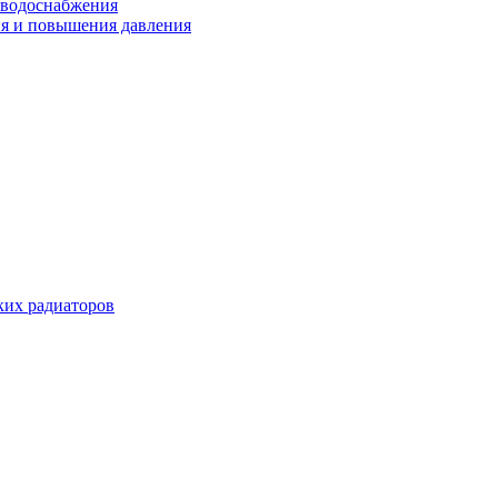
 водоснабжения
ия и повышения давления
их радиаторов