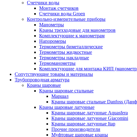
Счетчики воды
Монтаж счетчиков
Счетчики воды Groen
Контрольно-измерительные приборы
Манометры
Краны трехходовые для манометров
Комплектующие к манометрам
Напоромеры
Термометры биметаллические
Термометры жидкостные
Термометры накладные
Термоманометры
Комплектующие для монтажа КИП (манометр
Сопутствующие товары и материалы
Трубопроводная арматура
Краны шаровые
Краны шаровые стальные
Маршал
Краны шаровые стальные Danfoss (Данф
Краны шаровые латунные
Краны шаровые латунные Aquasfera
Краны шаровые латунные Giacomini
Краны шаровые латунные Itap
Прочие производители
Муфтовые шаровые краны