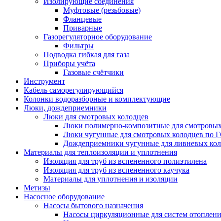
Изолирующие соединения
Муфтовые (резьбовые)
Фланцевые
Приварные
Газорегуляторное оборудование
Фильтры
Подводка гибкая для газа
Приборы учёта
Газовые счётчики
Инструмент
Кабель саморегулирующийся
Колонки водоразборные и комплектующие
Люки, дождеприемники
Люки для смотровых колодцев
Люки полимерно-композитные для смотровых
Люки чугунные для смотровых колодцев по 
Дождеприемники чугунные для ливневых кол
Материалы для теплоизоляции и уплотнения
Изоляция для труб из вспененного полиэтилена
Изоляция для труб из вспененного каучука
Материалы для уплотнения и изоляции
Метизы
Насосное оборудование
Насосы бытового назначения
Насосы циркуляционные для систем отоплен