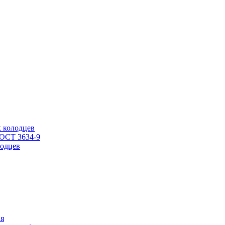
 колодцев
ГОСТ 3634-9
одцев
ия