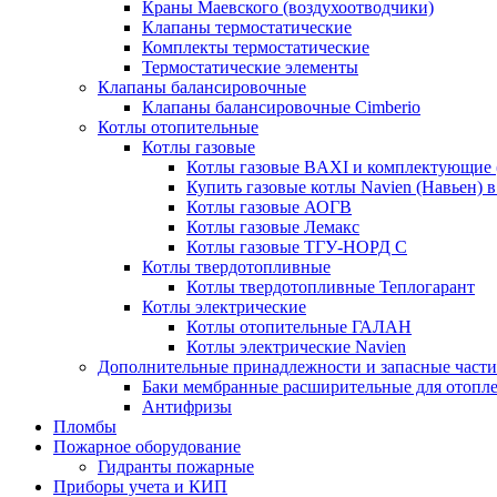
Краны Маевского (воздухоотводчики)
Клапаны термостатические
Комплекты термостатические
Термостатические элементы
Клапаны балансировочные
Клапаны балансировочные Cimberio
Котлы отопительные
Котлы газовые
Котлы газовые BAXI и комплектующие 
Купить газовые котлы Navien (Навьен) 
Котлы газовые АОГВ
Котлы газовые Лемакс
Котлы газовые ТГУ-НОРД С
Котлы твердотопливные
Котлы твердотопливные Теплогарант
Котлы электрические
Котлы отопительные ГАЛАН
Котлы электрические Navien
Дополнительные принадлежности и запасные части
Баки мембранные расширительные для отопл
Антифризы
Пломбы
Пожарное оборудование
Гидранты пожарные
Приборы учета и КИП