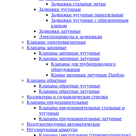
Задвижки стальные литые
Задвижки чугунные
Задвижки чугунные параллельные
Задвижки чугунные с обрезиненным
клином
Задвижки латунные
Электроприводы к задвижкам
Клапаны электромагнитные
Клапаны запорные
Клапаны запорные чугунные
Клапаны запорные латунные
Клапаны для трубопроводного
оборудования
Краны запорные латунные Danfoss
Клапаны обратные
Клапаны обратные чугунные
Клапаны обратные латунные
Коллекторы и гидравлические стрелки
Клапаны предохранительные
Клапаны предохранительные стальные и
чугунные
Клапаны предохранительные латунные
Воздухоотводчики автоматические
Регулирующая арматура
Клапаны смесительные (термомтатические)