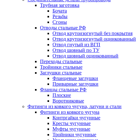
Трубная заготовка
Бочата
Резьбы
Сгоны
Отводы стальные РФ
Отвод крутоизогнутый без покрытия
Отвод крутоизогнутый оцинкованный
Отвод гнутый из ВГП
Отвод шовный по ТУ
Отвод шовный оцинкованный
Переходы стальные
Тройники стальные
Заглушки стальные
Фланцевые заглушки
Приварные заглушки
Фланцы стальные РФ
Плоские
Воротниковые
Фитинги из ковкого чугуна, латуни и стали
Фитинги из ковкого чугуна
Контргайки чугунные
Кресты чугунные
Муфты чугунные
Тройники чугунные