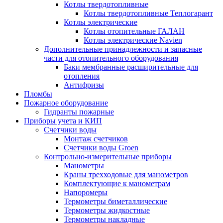
Котлы твердотопливные
Котлы твердотопливные Теплогарант
Котлы электрические
Котлы отопительные ГАЛАН
Котлы электрические Navien
Дополнительные принадлежности и запасные
части для отопительного оборудования
Баки мембранные расширительные для
отопления
Антифризы
Пломбы
Пожарное оборудование
Гидранты пожарные
Приборы учета и КИП
Счетчики воды
Монтаж счетчиков
Счетчики воды Groen
Контрольно-измерительные приборы
Манометры
Краны трехходовые для манометров
Комплектующие к манометрам
Напоромеры
Термометры биметаллические
Термометры жидкостные
Термометры накладные