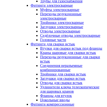
Трубы для газоснабжения
Фитинги электросварные
Муфты электросварные
Переходы редукционные
электросварные
Тройники электросварные
Заглушки электросварные
Отводы электросварные
Седёлочные отводы электросварные
Головные части
Фитинги для сварки встык
Втулки для сварки встык под фланцы
Краны шаровые для сварки встык
Переходы редукционные для сварки
встык
Соединения неразъемные
комбинированные
Тройники для сварки встык
Заглушки для сварки встык
Отводы для сварки встык
Удлинители ключа телескопические
для шаровых кранов
Фланцы для втулок
Цокольные вводы
Фитинги компрессионные