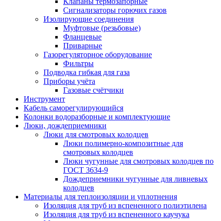
Клапаны термозапорные
Сигнализаторы горючих газов
Изолирующие соединения
Муфтовые (резьбовые)
Фланцевые
Приварные
Газорегуляторное оборудование
Фильтры
Подводка гибкая для газа
Приборы учёта
Газовые счётчики
Инструмент
Кабель саморегулирующийся
Колонки водоразборные и комплектующие
Люки, дождеприемники
Люки для смотровых колодцев
Люки полимерно-композитные для
смотровых колодцев
Люки чугунные для смотровых колодцев по
ГОСТ 3634-9
Дождеприемники чугунные для ливневых
колодцев
Материалы для теплоизоляции и уплотнения
Изоляция для труб из вспененного полиэтилена
Изоляция для труб из вспененного каучука