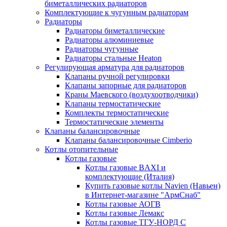
биметаллических радиаторов
Комплектующие к чугунным радиаторам
Радиаторы
Радиаторы биметаллические
Радиаторы алюминиевые
Радиаторы чугунные
Радиаторы стальные Heaton
Регулирующая арматура для радиаторов
Клапаны ручной регулировки
Клапаны запорные для радиаторов
Краны Маевского (воздухоотводчики)
Клапаны термостатические
Комплекты термостатические
Термостатические элементы
Клапаны балансировочные
Клапаны балансировочные Cimberio
Котлы отопительные
Котлы газовые
Котлы газовые BAXI и
комплектующие (Италия)
Купить газовые котлы Navien (Навьен)
в Интернет-магазине "АрмСнаб"
Котлы газовые АОГВ
Котлы газовые Лемакс
Котлы газовые ТГУ-НОРД С