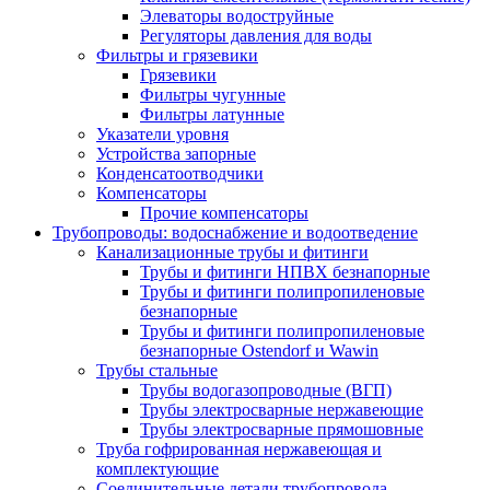
Элеваторы водоструйные
Регуляторы давления для воды
Фильтры и грязевики
Грязевики
Фильтры чугунные
Фильтры латунные
Указатели уровня
Устройства запорные
Конденсатоотводчики
Компенсаторы
Прочие компенсаторы
Трубопроводы: водоснабжение и водоотведение
Канализационные трубы и фитинги
Трубы и фитинги НПВХ безнапорные
Трубы и фитинги полипропиленовые
безнапорные
Трубы и фитинги полипропиленовые
безнапорные Ostendorf и Wawin
Трубы стальные
Трубы водогазопроводные (ВГП)
Трубы электросварные нержавеющие
Трубы электросварные прямошовные
Труба гофрированная нержавеющая и
комплектующие
Соединительные детали трубопровода