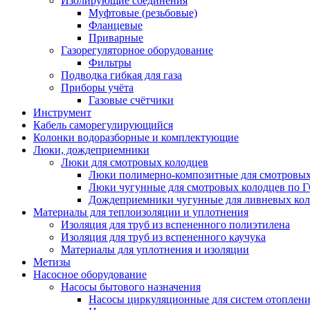
Изолирующие соединения
Муфтовые (резьбовые)
Фланцевые
Приварные
Газорегуляторное оборудование
Фильтры
Подводка гибкая для газа
Приборы учёта
Газовые счётчики
Инструмент
Кабель саморегулирующийся
Колонки водоразборные и комплектующие
Люки, дождеприемники
Люки для смотровых колодцев
Люки полимерно-композитные для смотровых
Люки чугунные для смотровых колодцев по 
Дождеприемники чугунные для ливневых кол
Материалы для теплоизоляции и уплотнения
Изоляция для труб из вспененного полиэтилена
Изоляция для труб из вспененного каучука
Материалы для уплотнения и изоляции
Метизы
Насосное оборудование
Насосы бытового назначения
Насосы циркуляционные для систем отоплен