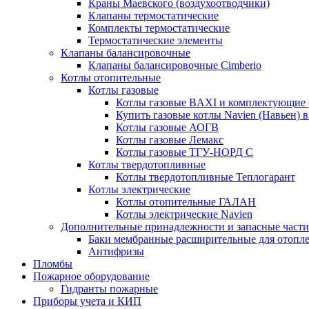
Краны Маевского (воздухоотводчики)
Клапаны термостатические
Комплекты термостатические
Термостатические элементы
Клапаны балансировочные
Клапаны балансировочные Cimberio
Котлы отопительные
Котлы газовые
Котлы газовые BAXI и комплектующие 
Купить газовые котлы Navien (Навьен) 
Котлы газовые АОГВ
Котлы газовые Лемакс
Котлы газовые ТГУ-НОРД С
Котлы твердотопливные
Котлы твердотопливные Теплогарант
Котлы электрические
Котлы отопительные ГАЛАН
Котлы электрические Navien
Дополнительные принадлежности и запасные части
Баки мембранные расширительные для отопл
Антифризы
Пломбы
Пожарное оборудование
Гидранты пожарные
Приборы учета и КИП