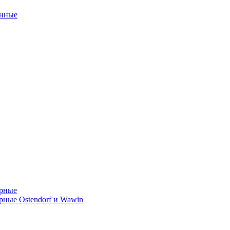
унные
орные
ные Ostendorf и Wawin