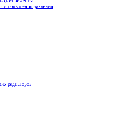
 водоснабжения
ия и повышения давления
их радиаторов