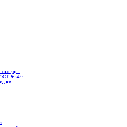
 колодцев
ГОСТ 3634-9
одцев
ия