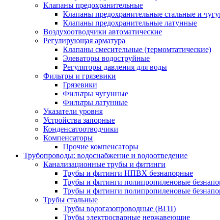
Клапаны предохранительные
Клапаны предохранительные стальные и чуг
Клапаны предохранительные латунные
Воздухоотводчики автоматические
Регулирующая арматура
Клапаны смесительные (термомтатические)
Элеваторы водоструйные
Регуляторы давления для воды
Фильтры и грязевики
Грязевики
Фильтры чугунные
Фильтры латунные
Указатели уровня
Устройства запорные
Конденсатоотводчики
Компенсаторы
Прочие компенсаторы
Трубопроводы: водоснабжение и водоотведение
Канализационные трубы и фитинги
Трубы и фитинги НПВХ безнапорные
Трубы и фитинги полипропиленовые безнап
Трубы и фитинги полипропиленовые безнапор
Трубы стальные
Трубы водогазопроводные (ВГП)
Трубы электросварные нержавеющие