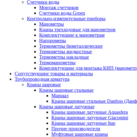
Счетчики воды
Монтаж счетчиков
Счетчики воды Groen
Контрольно-измерительные приборы
Манометры
Краны трехходовые для манометров
Комплектующие к манометрам
Напоромеры
Термометры биметаллические
Термометры жидкостные
Термометры накладные
Термоманометры
Комплектующие для монтажа КИП (манометр
Сопутствующие товары и материалы
Трубопроводная арматура
Краны шаровые
Краны шаровые стальные
Маршал
Краны шаровые стальные Danfoss (Данф
Краны шаровые латунные
Краны шаровые латунные Aquasfera
Краны шаровые латунные Giacomini
Краны шаровые латунные Itap
Прочие производители
Муфтовые шаровые краны