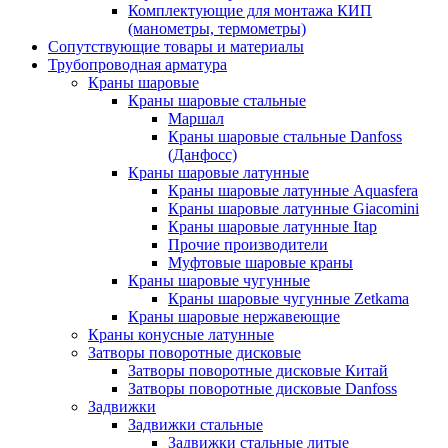
Комплектующие для монтажа КИП
(манометры, термометры)
Сопутствующие товары и материалы
Трубопроводная арматура
Краны шаровые
Краны шаровые стальные
Маршал
Краны шаровые стальные Danfoss
(Данфосс)
Краны шаровые латунные
Краны шаровые латунные Aquasfera
Краны шаровые латунные Giacomini
Краны шаровые латунные Itap
Прочие производители
Муфтовые шаровые краны
Краны шаровые чугунные
Краны шаровые чугунные Zetkama
Краны шаровые нержавеющие
Краны конусные латунные
Затворы поворотные дисковые
Затворы поворотные дисковые Китай
Затворы поворотные дисковые Danfoss
Задвижки
Задвижки стальные
Задвижки стальные литые