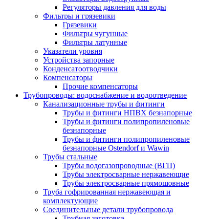
Регуляторы давления для воды
Фильтры и грязевики
Грязевики
Фильтры чугунные
Фильтры латунные
Указатели уровня
Устройства запорные
Конденсатоотводчики
Компенсаторы
Прочие компенсаторы
Трубопроводы: водоснабжение и водоотведение
Канализационные трубы и фитинги
Трубы и фитинги НПВХ безнапорные
Трубы и фитинги полипропиленовые
безнапорные
Трубы и фитинги полипропиленовые
безнапорные Ostendorf и Wawin
Трубы стальные
Трубы водогазопроводные (ВГП)
Трубы электросварные нержавеющие
Трубы электросварные прямошовные
Труба гофрированная нержавеющая и
комплектующие
Соединительные детали трубопровода
Трубная заготовка