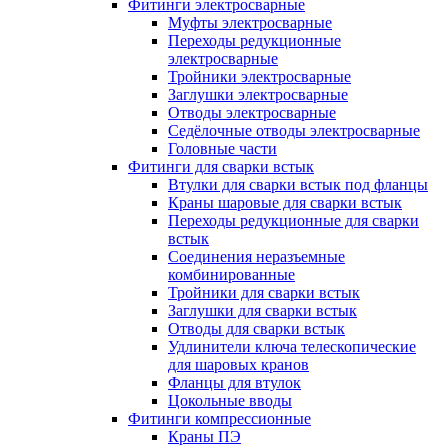
Фитинги электросварные
Муфты электросварные
Переходы редукционные
электросварные
Тройники электросварные
Заглушки электросварные
Отводы электросварные
Седёлочные отводы электросварные
Головные части
Фитинги для сварки встык
Втулки для сварки встык под фланцы
Краны шаровые для сварки встык
Переходы редукционные для сварки
встык
Соединения неразъемные
комбинированные
Тройники для сварки встык
Заглушки для сварки встык
Отводы для сварки встык
Удлинители ключа телескопические
для шаровых кранов
Фланцы для втулок
Цокольные вводы
Фитинги компрессионные
Краны ПЭ