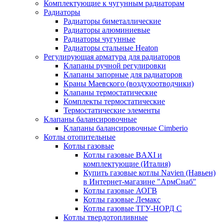
Комплектующие к чугунным радиаторам
Радиаторы
Радиаторы биметаллические
Радиаторы алюминиевые
Радиаторы чугунные
Радиаторы стальные Heaton
Регулирующая арматура для радиаторов
Клапаны ручной регулировки
Клапаны запорные для радиаторов
Краны Маевского (воздухоотводчики)
Клапаны термостатические
Комплекты термостатические
Термостатические элементы
Клапаны балансировочные
Клапаны балансировочные Cimberio
Котлы отопительные
Котлы газовые
Котлы газовые BAXI и
комплектующие (Италия)
Купить газовые котлы Navien (Навьен)
в Интернет-магазине "АрмСнаб"
Котлы газовые АОГВ
Котлы газовые Лемакс
Котлы газовые ТГУ-НОРД С
Котлы твердотопливные