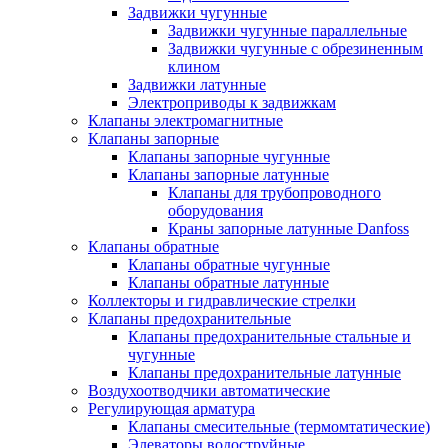
Задвижки чугунные
Задвижки чугунные параллельные
Задвижки чугунные с обрезиненным
клином
Задвижки латунные
Электроприводы к задвижкам
Клапаны электромагнитные
Клапаны запорные
Клапаны запорные чугунные
Клапаны запорные латунные
Клапаны для трубопроводного
оборудования
Краны запорные латунные Danfoss
Клапаны обратные
Клапаны обратные чугунные
Клапаны обратные латунные
Коллекторы и гидравлические стрелки
Клапаны предохранительные
Клапаны предохранительные стальные и
чугунные
Клапаны предохранительные латунные
Воздухоотводчики автоматические
Регулирующая арматура
Клапаны смесительные (термомтатические)
Элеваторы водоструйные