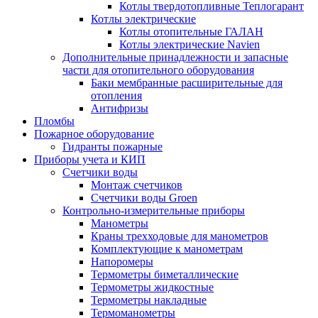
Котлы твердотопливные Теплогарант
Котлы электрические
Котлы отопительные ГАЛАН
Котлы электрические Navien
Дополнительные принадлежности и запасные
части для отопительного оборудования
Баки мембранные расширительные для
отопления
Антифризы
Пломбы
Пожарное оборудование
Гидранты пожарные
Приборы учета и КИП
Счетчики воды
Монтаж счетчиков
Счетчики воды Groen
Контрольно-измерительные приборы
Манометры
Краны трехходовые для манометров
Комплектующие к манометрам
Напоромеры
Термометры биметаллические
Термометры жидкостные
Термометры накладные
Термоманометры