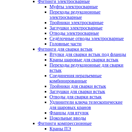
Фитинги электросварные
Муфты электросварные
Переходы редукционные
электросварные
Тройники электросварные
Заглушки электросварные
Отводы электросварные
Седёлочные отводы электросварные
Головные части
Фитинги для сварки встык
Втулки для сварки встык под фланцы
Краны шаровые для сварки встык
Переходы редукционные для сварки
встык
Соединения неразъемные
комбинированные
Тройники для сварки встык
Заглушки для сварки встык
Отводы для сварки встык
Удлинители ключа телескопические
для шаровых кранов
Фланцы для втулок
Цокольные вводы
Фитинги компрессионные
Краны ПЭ