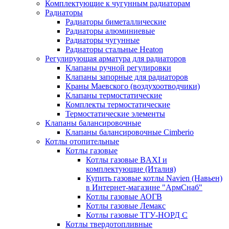
Комплектующие к чугунным радиаторам
Радиаторы
Радиаторы биметаллические
Радиаторы алюминиевые
Радиаторы чугунные
Радиаторы стальные Heaton
Регулирующая арматура для радиаторов
Клапаны ручной регулировки
Клапаны запорные для радиаторов
Краны Маевского (воздухоотводчики)
Клапаны термостатические
Комплекты термостатические
Термостатические элементы
Клапаны балансировочные
Клапаны балансировочные Cimberio
Котлы отопительные
Котлы газовые
Котлы газовые BAXI и
комплектующие (Италия)
Купить газовые котлы Navien (Навьен)
в Интернет-магазине "АрмСнаб"
Котлы газовые АОГВ
Котлы газовые Лемакс
Котлы газовые ТГУ-НОРД С
Котлы твердотопливные