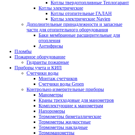
Котлы твердотопливные Теплогарант
Котлы электрические
Котлы отопительные ГАЛАН
Котлы электрические Navien
Дополнительные принадлежности и запасные
части для отопительного оборудования
Баки мембранные расширительные для
отопления
Антифризы
Пломбы
Пожарное оборудование
Гидранты пожарные
Приборы учета и КИП
Счетчики воды
Монтаж счетчиков
Счетчики воды Groen
Контрольно-измерительные приборы
Манометры
Краны трехходовые для манометров
Комплектующие к манометрам
Напоромеры
Термометры биметаллические
Термометры жидкостные
Термометры накладные
Термоманометры