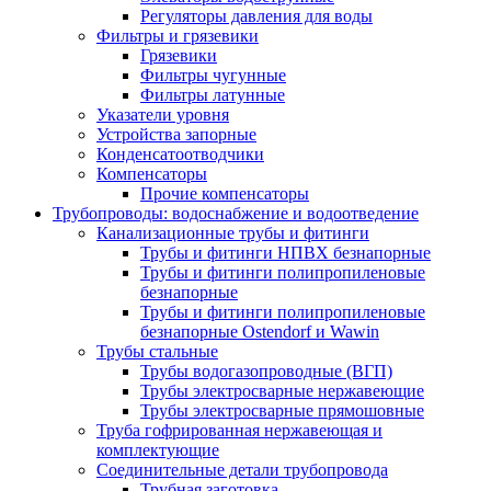
Регуляторы давления для воды
Фильтры и грязевики
Грязевики
Фильтры чугунные
Фильтры латунные
Указатели уровня
Устройства запорные
Конденсатоотводчики
Компенсаторы
Прочие компенсаторы
Трубопроводы: водоснабжение и водоотведение
Канализационные трубы и фитинги
Трубы и фитинги НПВХ безнапорные
Трубы и фитинги полипропиленовые
безнапорные
Трубы и фитинги полипропиленовые
безнапорные Ostendorf и Wawin
Трубы стальные
Трубы водогазопроводные (ВГП)
Трубы электросварные нержавеющие
Трубы электросварные прямошовные
Труба гофрированная нержавеющая и
комплектующие
Соединительные детали трубопровода
Трубная заготовка