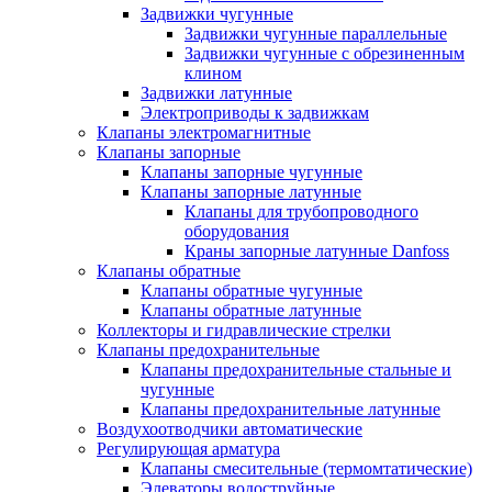
Задвижки чугунные
Задвижки чугунные параллельные
Задвижки чугунные с обрезиненным
клином
Задвижки латунные
Электроприводы к задвижкам
Клапаны электромагнитные
Клапаны запорные
Клапаны запорные чугунные
Клапаны запорные латунные
Клапаны для трубопроводного
оборудования
Краны запорные латунные Danfoss
Клапаны обратные
Клапаны обратные чугунные
Клапаны обратные латунные
Коллекторы и гидравлические стрелки
Клапаны предохранительные
Клапаны предохранительные стальные и
чугунные
Клапаны предохранительные латунные
Воздухоотводчики автоматические
Регулирующая арматура
Клапаны смесительные (термомтатические)
Элеваторы водоструйные