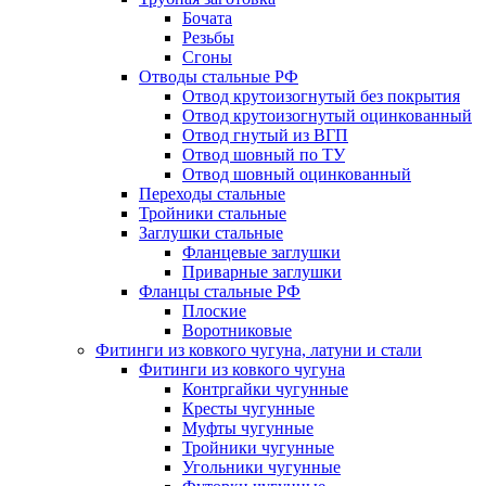
Бочата
Резьбы
Сгоны
Отводы стальные РФ
Отвод крутоизогнутый без покрытия
Отвод крутоизогнутый оцинкованный
Отвод гнутый из ВГП
Отвод шовный по ТУ
Отвод шовный оцинкованный
Переходы стальные
Тройники стальные
Заглушки стальные
Фланцевые заглушки
Приварные заглушки
Фланцы стальные РФ
Плоские
Воротниковые
Фитинги из ковкого чугуна, латуни и стали
Фитинги из ковкого чугуна
Контргайки чугунные
Кресты чугунные
Муфты чугунные
Тройники чугунные
Угольники чугунные