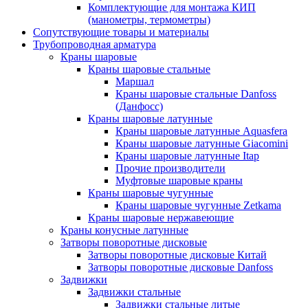
Комплектующие для монтажа КИП
(манометры, термометры)
Сопутствующие товары и материалы
Трубопроводная арматура
Краны шаровые
Краны шаровые стальные
Маршал
Краны шаровые стальные Danfoss
(Данфосс)
Краны шаровые латунные
Краны шаровые латунные Aquasfera
Краны шаровые латунные Giacomini
Краны шаровые латунные Itap
Прочие производители
Муфтовые шаровые краны
Краны шаровые чугунные
Краны шаровые чугунные Zetkama
Краны шаровые нержавеющие
Краны конусные латунные
Затворы поворотные дисковые
Затворы поворотные дисковые Китай
Затворы поворотные дисковые Danfoss
Задвижки
Задвижки стальные
Задвижки стальные литые