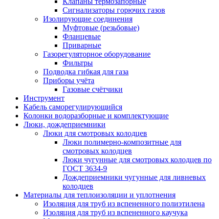
Клапаны термозапорные
Сигнализаторы горючих газов
Изолирующие соединения
Муфтовые (резьбовые)
Фланцевые
Приварные
Газорегуляторное оборудование
Фильтры
Подводка гибкая для газа
Приборы учёта
Газовые счётчики
Инструмент
Кабель саморегулирующийся
Колонки водоразборные и комплектующие
Люки, дождеприемники
Люки для смотровых колодцев
Люки полимерно-композитные для
смотровых колодцев
Люки чугунные для смотровых колодцев по
ГОСТ 3634-9
Дождеприемники чугунные для ливневых
колодцев
Материалы для теплоизоляции и уплотнения
Изоляция для труб из вспененного полиэтилена
Изоляция для труб из вспененного каучука