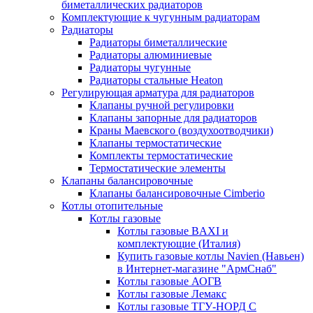
биметаллических радиаторов
Комплектующие к чугунным радиаторам
Радиаторы
Радиаторы биметаллические
Радиаторы алюминиевые
Радиаторы чугунные
Радиаторы стальные Heaton
Регулирующая арматура для радиаторов
Клапаны ручной регулировки
Клапаны запорные для радиаторов
Краны Маевского (воздухоотводчики)
Клапаны термостатические
Комплекты термостатические
Термостатические элементы
Клапаны балансировочные
Клапаны балансировочные Cimberio
Котлы отопительные
Котлы газовые
Котлы газовые BAXI и
комплектующие (Италия)
Купить газовые котлы Navien (Навьен)
в Интернет-магазине "АрмСнаб"
Котлы газовые АОГВ
Котлы газовые Лемакс
Котлы газовые ТГУ-НОРД С