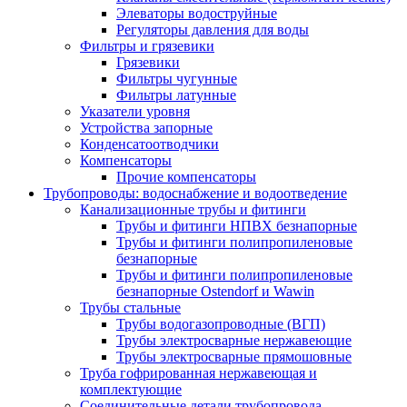
Элеваторы водоструйные
Регуляторы давления для воды
Фильтры и грязевики
Грязевики
Фильтры чугунные
Фильтры латунные
Указатели уровня
Устройства запорные
Конденсатоотводчики
Компенсаторы
Прочие компенсаторы
Трубопроводы: водоснабжение и водоотведение
Канализационные трубы и фитинги
Трубы и фитинги НПВХ безнапорные
Трубы и фитинги полипропиленовые
безнапорные
Трубы и фитинги полипропиленовые
безнапорные Ostendorf и Wawin
Трубы стальные
Трубы водогазопроводные (ВГП)
Трубы электросварные нержавеющие
Трубы электросварные прямошовные
Труба гофрированная нержавеющая и
комплектующие
Соединительные детали трубопровода