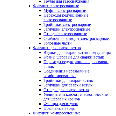
Трубы для газоснабжения
Фитинги электросварные
Муфты электросварные
Переходы редукционные
электросварные
Тройники электросварные
Заглушки электросварные
Отводы электросварные
Седёлочные отводы электросварные
Головные части
Фитинги для сварки встык
Втулки для сварки встык под фланцы
Краны шаровые для сварки встык
Переходы редукционные для сварки
встык
Соединения неразъемные
комбинированные
Тройники для сварки встык
Заглушки для сварки встык
Отводы для сварки встык
Удлинители ключа телескопические
для шаровых кранов
Фланцы для втулок
Цокольные вводы
Фитинги компрессионные