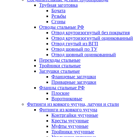
Трубная заготовка
Бочата
Резьбы
Сгоны
Отводы стальные РФ
Отвод крутоизогнутый без покрытия
Отвод крутоизогнутый оцинкованный
Отвод гнутый из ВГП
Отвод шовный по ТУ
Отвод шовный оцинкованный
Переходы стальные
Тройники стальные
Заглушки стальные
Фланцевые заглушки
Приварные заглушки
Фланцы стальные РФ
Плоские
Воротниковые
Фитинги из ковкого чугуна, латуни и стали
Фитинги из ковкого чугуна
Контргайки чугунные
Кресты чугунные
Муфты чугунные
Тройники чугунные