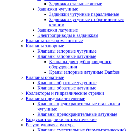
Задвижки стальные литые
Задвижки чугунные
Задвижки чугунные параллельные
Задвижки чугунные с обрезиненным
клином
Задвижки латунные
Электроприводы к задвижкам
Клапаны электромагнитные
Клапаны запорные
Клапаны запорные чугунные
Клапаны запорные латунные
Клапаны для трубопроводного
оборудования
Краны запорные латунные Danfoss
Клапаны обратные
Клапаны обратные чугунные
Клапаны обратные латунные
Коллекторы и гидравлические стрелки
Клапаны предохранительные
Клапаны предохранительные стальные и
чугунные
Клапаны предохранительные латунные
Воздухоотводчики автоматические
Регулирующая арматура
Клапаны смесительные (термомтатические)