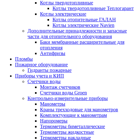
Котлы твердотопливные
Котлы твердотопливные Теплогарант
Котлы электрические
Котлы отопительные ГАЛАН
Котлы электрические Navien
Дополнительные принадлежности и запасные
части для отопительного оборудования
Баки мембранные расширительные для
отопления
Антифризы
Пломбы
Пожарное оборудование
Гидранты пожарные
Приборы учета и КИП
Счетчики воды
Монтаж счетчиков
Счетчики воды Groen
Контрольно-измерительные приборы
Манометры
Краны трехходовые для манометров
Комплектующие к манометрам
Напоромеры
Термометры биметаллические
Термометры жидкостные
Термометры накладные