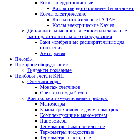
Котлы твердотопливные
Котлы твердотопливные Теплогарант
Котлы электрические
Котлы отопительные ГАЛАН
Котлы электрические Navien
Дополнительные принадлежности и запасные
части для отопительного оборудования
Баки мембранные расширительные для
отопления
Антифризы
Пломбы
Пожарное оборудование
Гидранты пожарные
Приборы учета и КИП
Счетчики воды
Монтаж счетчиков
Счетчики воды Groen
Контрольно-измерительные приборы
Манометры
Краны трехходовые для манометров
Комплектующие к манометрам
Напоромеры
Термометры биметаллические
Термометры жидкостные
Термометры накладные