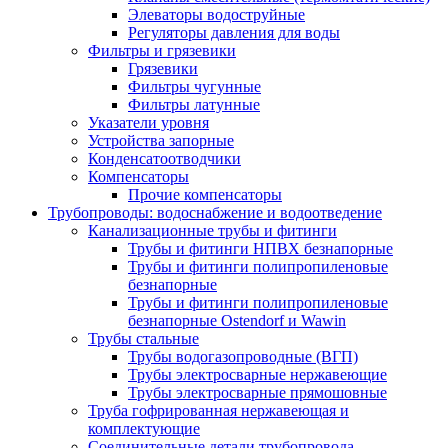
Элеваторы водоструйные
Регуляторы давления для воды
Фильтры и грязевики
Грязевики
Фильтры чугунные
Фильтры латунные
Указатели уровня
Устройства запорные
Конденсатоотводчики
Компенсаторы
Прочие компенсаторы
Трубопроводы: водоснабжение и водоотведение
Канализационные трубы и фитинги
Трубы и фитинги НПВХ безнапорные
Трубы и фитинги полипропиленовые
безнапорные
Трубы и фитинги полипропиленовые
безнапорные Ostendorf и Wawin
Трубы стальные
Трубы водогазопроводные (ВГП)
Трубы электросварные нержавеющие
Трубы электросварные прямошовные
Труба гофрированная нержавеющая и
комплектующие
Соединительные детали трубопровода