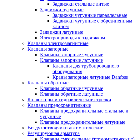
Задвижки стальные литые
Задвижки чугунные
Задвижки чугунные параллельные
Задвижки чугунные с обрезиненным
клином
Задвижки латунные
Электроприводы к задвижкам
Клапаны электромагнитные
Клапаны запорные
Клапаны запорные чугунные
Клапаны запорные латунные
Клапаны для трубопроводного
оборудования
Краны запорные латунные Danfoss
Клапаны обратные
Клапаны обратные чугунные
Клапаны обратные латунные
Коллекторы и гидравлические стрелки
Клапаны предохранительные
Клапаны предохранительные стальные и
чугунные
Клапаны предохранительные латунные
Воздухоотводчики автоматические
Регулирующая арматура
Клапаны смесительные (термомтатические)