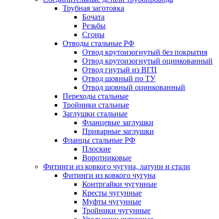
Трубная заготовка
Бочата
Резьбы
Сгоны
Отводы стальные РФ
Отвод крутоизогнутый без покрытия
Отвод крутоизогнутый оцинкованный
Отвод гнутый из ВГП
Отвод шовный по ТУ
Отвод шовный оцинкованный
Переходы стальные
Тройники стальные
Заглушки стальные
Фланцевые заглушки
Приварные заглушки
Фланцы стальные РФ
Плоские
Воротниковые
Фитинги из ковкого чугуна, латуни и стали
Фитинги из ковкого чугуна
Контргайки чугунные
Кресты чугунные
Муфты чугунные
Тройники чугунные