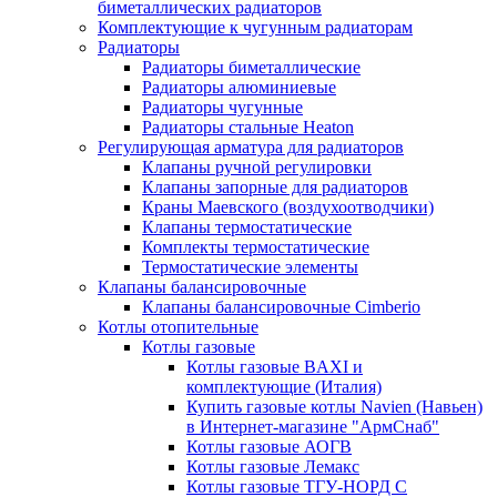
биметаллических радиаторов
Комплектующие к чугунным радиаторам
Радиаторы
Радиаторы биметаллические
Радиаторы алюминиевые
Радиаторы чугунные
Радиаторы стальные Heaton
Регулирующая арматура для радиаторов
Клапаны ручной регулировки
Клапаны запорные для радиаторов
Краны Маевского (воздухоотводчики)
Клапаны термостатические
Комплекты термостатические
Термостатические элементы
Клапаны балансировочные
Клапаны балансировочные Cimberio
Котлы отопительные
Котлы газовые
Котлы газовые BAXI и
комплектующие (Италия)
Купить газовые котлы Navien (Навьен)
в Интернет-магазине "АрмСнаб"
Котлы газовые АОГВ
Котлы газовые Лемакс
Котлы газовые ТГУ-НОРД С