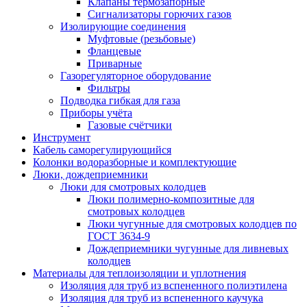
Клапаны термозапорные
Сигнализаторы горючих газов
Изолирующие соединения
Муфтовые (резьбовые)
Фланцевые
Приварные
Газорегуляторное оборудование
Фильтры
Подводка гибкая для газа
Приборы учёта
Газовые счётчики
Инструмент
Кабель саморегулирующийся
Колонки водоразборные и комплектующие
Люки, дождеприемники
Люки для смотровых колодцев
Люки полимерно-композитные для
смотровых колодцев
Люки чугунные для смотровых колодцев по
ГОСТ 3634-9
Дождеприемники чугунные для ливневых
колодцев
Материалы для теплоизоляции и уплотнения
Изоляция для труб из вспененного полиэтилена
Изоляция для труб из вспененного каучука