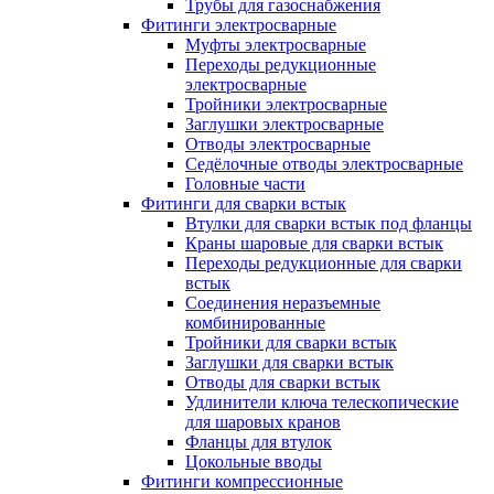
Трубы для газоснабжения
Фитинги электросварные
Муфты электросварные
Переходы редукционные
электросварные
Тройники электросварные
Заглушки электросварные
Отводы электросварные
Седёлочные отводы электросварные
Головные части
Фитинги для сварки встык
Втулки для сварки встык под фланцы
Краны шаровые для сварки встык
Переходы редукционные для сварки
встык
Соединения неразъемные
комбинированные
Тройники для сварки встык
Заглушки для сварки встык
Отводы для сварки встык
Удлинители ключа телескопические
для шаровых кранов
Фланцы для втулок
Цокольные вводы
Фитинги компрессионные