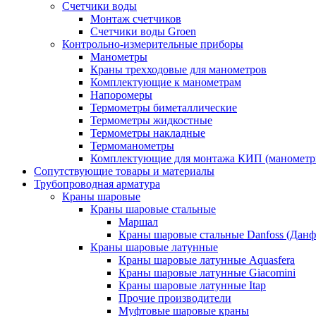
Счетчики воды
Монтаж счетчиков
Счетчики воды Groen
Контрольно-измерительные приборы
Манометры
Краны трехходовые для манометров
Комплектующие к манометрам
Напоромеры
Термометры биметаллические
Термометры жидкостные
Термометры накладные
Термоманометры
Комплектующие для монтажа КИП (манометр
Сопутствующие товары и материалы
Трубопроводная арматура
Краны шаровые
Краны шаровые стальные
Маршал
Краны шаровые стальные Danfoss (Данф
Краны шаровые латунные
Краны шаровые латунные Aquasfera
Краны шаровые латунные Giacomini
Краны шаровые латунные Itap
Прочие производители
Муфтовые шаровые краны