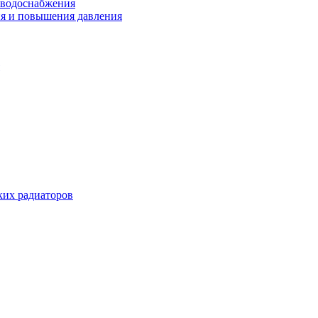
 водоснабжения
ия и повышения давления
их радиаторов