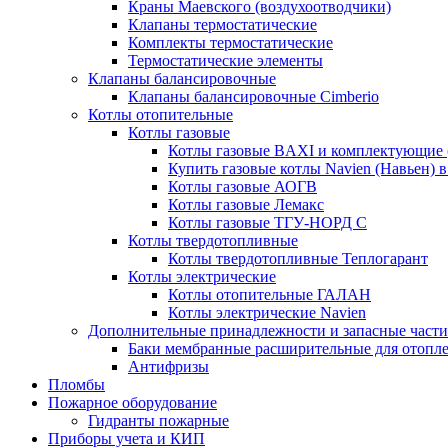
Краны Маевского (воздухоотводчики)
Клапаны термостатические
Комплекты термостатические
Термостатические элементы
Клапаны балансировочные
Клапаны балансировочные Cimberio
Котлы отопительные
Котлы газовые
Котлы газовые BAXI и комплектующие 
Купить газовые котлы Navien (Навьен) 
Котлы газовые АОГВ
Котлы газовые Лемакс
Котлы газовые ТГУ-НОРД С
Котлы твердотопливные
Котлы твердотопливные Теплогарант
Котлы электрические
Котлы отопительные ГАЛАН
Котлы электрические Navien
Дополнительные принадлежности и запасные части
Баки мембранные расширительные для отопл
Антифризы
Пломбы
Пожарное оборудование
Гидранты пожарные
Приборы учета и КИП