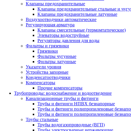
Клапаны предохранительные
Клапаны предохранительные стальные и чуг
Клапаны предохранительные латунные
Воздухоотводчики автоматические
Регулирующая арматура
Клапаны смесительные (термомтатические)
Элеваторы водоструйные
Регуляторы давления для воды
Фильтры и грязевики
Грязевики
Фильтры чугунные
Фильтры латунные
Указатели уровня
Устройства запорные
Конденсатоотводчики
Компенсаторы
Прочие компенсаторы
Трубопроводы: водоснабжение и водоотведение
Канализационные трубы и фитинги
Трубы и фитинги НПВХ безнапорные
Трубы и фитинги полипропиленовые безнап
Трубы и фитинги полипропиленовые безнапор
Трубы стальные
Трубы водогазопроводные (ВГП)
Трубы электросварные нержавеющие