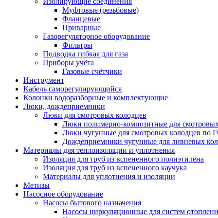
Изолирующие соединения
Муфтовые (резьбовые)
Фланцевые
Приварные
Газорегуляторное оборудование
Фильтры
Подводка гибкая для газа
Приборы учёта
Газовые счётчики
Инструмент
Кабель саморегулирующийся
Колонки водоразборные и комплектующие
Люки, дождеприемники
Люки для смотровых колодцев
Люки полимерно-композитные для смотровых
Люки чугунные для смотровых колодцев по 
Дождеприемники чугунные для ливневых кол
Материалы для теплоизоляции и уплотнения
Изоляция для труб из вспененного полиэтилена
Изоляция для труб из вспененного каучука
Материалы для уплотнения и изоляции
Метизы
Насосное оборудование
Насосы бытового назначения
Насосы циркуляционные для систем отоплен