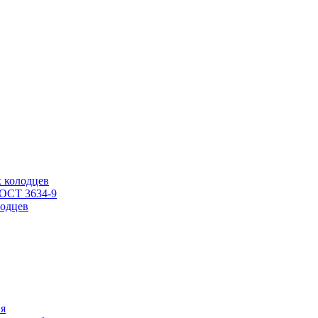
 колодцев
ГОСТ 3634-9
одцев
ия