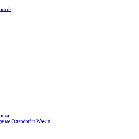
унные
орные
ные Ostendorf и Wawin