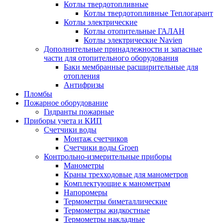
Котлы твердотопливные
Котлы твердотопливные Теплогарант
Котлы электрические
Котлы отопительные ГАЛАН
Котлы электрические Navien
Дополнительные принадлежности и запасные
части для отопительного оборудования
Баки мембранные расширительные для
отопления
Антифризы
Пломбы
Пожарное оборудование
Гидранты пожарные
Приборы учета и КИП
Счетчики воды
Монтаж счетчиков
Счетчики воды Groen
Контрольно-измерительные приборы
Манометры
Краны трехходовые для манометров
Комплектующие к манометрам
Напоромеры
Термометры биметаллические
Термометры жидкостные
Термометры накладные