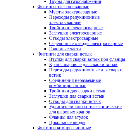
Трубы для газоснабжения
Фитинги электросварные
Муфты электросварные
Переходы редукционные
электросварные
Тройники электросварные
Заглушки электросварные
Отводы электросварные
Седёлочные отводы электросварные
Головные части
Фитинги для сварки встык
Втулки для сварки встык под фланцы
Краны шаровые для сварки встык
Переходы редукционные для сварки
встык
Соединения неразъемные
комбинированные
Тройники для сварки встык
Заглушки для сварки встык
Отводы для сварки встык
Удлинители ключа телескопические
для шаровых кранов
Фланцы для втулок
Цокольные вводы
Фитинги компрессионные