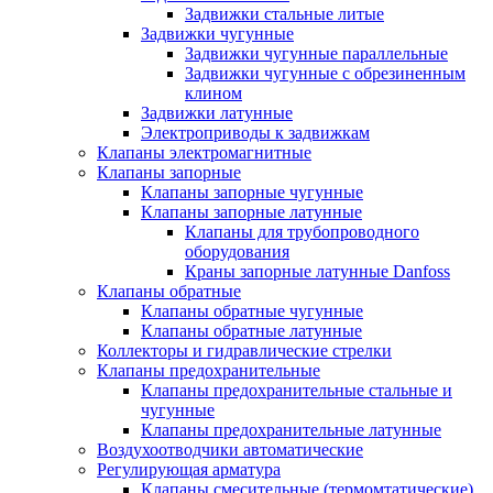
Задвижки стальные литые
Задвижки чугунные
Задвижки чугунные параллельные
Задвижки чугунные с обрезиненным
клином
Задвижки латунные
Электроприводы к задвижкам
Клапаны электромагнитные
Клапаны запорные
Клапаны запорные чугунные
Клапаны запорные латунные
Клапаны для трубопроводного
оборудования
Краны запорные латунные Danfoss
Клапаны обратные
Клапаны обратные чугунные
Клапаны обратные латунные
Коллекторы и гидравлические стрелки
Клапаны предохранительные
Клапаны предохранительные стальные и
чугунные
Клапаны предохранительные латунные
Воздухоотводчики автоматические
Регулирующая арматура
Клапаны смесительные (термомтатические)