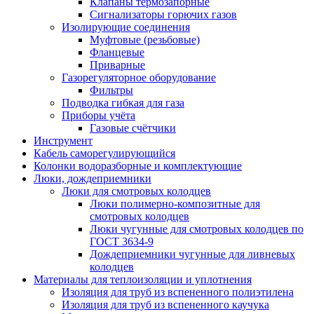
Клапаны термозапорные
Сигнализаторы горючих газов
Изолирующие соединения
Муфтовые (резьбовые)
Фланцевые
Приварные
Газорегуляторное оборудование
Фильтры
Подводка гибкая для газа
Приборы учёта
Газовые счётчики
Инструмент
Кабель саморегулирующийся
Колонки водоразборные и комплектующие
Люки, дождеприемники
Люки для смотровых колодцев
Люки полимерно-композитные для
смотровых колодцев
Люки чугунные для смотровых колодцев по
ГОСТ 3634-9
Дождеприемники чугунные для ливневых
колодцев
Материалы для теплоизоляции и уплотнения
Изоляция для труб из вспененного полиэтилена
Изоляция для труб из вспененного каучука