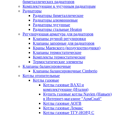
биметаллических радиаторов
Комплектующие к чугунным радиаторам
Радиаторы
Радиаторы биметаллические
Радиаторы алюминиевые
Радиаторы чугунные
Радиаторы стальные Heaton
Регулирующая арматура для радиаторов
Клапаны ручной регулировки
Клапаны запорные для радиаторов
Краны Маевского (воздухоотводчики)
Клапаны термостатические
Комплекты термостатические
Термостатические элементы
Клапаны балансировочные
Клапаны балансировочные Cimberio
Котлы отопительные
Котлы газовые
Котлы газовые BAXI и
комплектующие (Италия)
Купить газовые котлы Navien (Навьен)
в Интернет-магазине "АрмСнаб"
Котлы газовые АОГВ
Котлы газовые Лемакс
Котлы газовые ТГУ-НОРД С