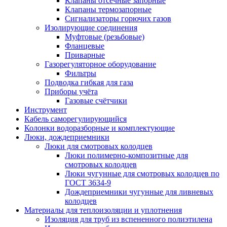
Клапаны отсечные запорные
Клапаны термозапорные
Сигнализаторы горючих газов
Изолирующие соединения
Муфтовые (резьбовые)
Фланцевые
Приварные
Газорегуляторное оборудование
Фильтры
Подводка гибкая для газа
Приборы учёта
Газовые счётчики
Инструмент
Кабель саморегулирующийся
Колонки водоразборные и комплектующие
Люки, дождеприемники
Люки для смотровых колодцев
Люки полимерно-композитные для
смотровых колодцев
Люки чугунные для смотровых колодцев по
ГОСТ 3634-9
Дождеприемники чугунные для ливневых
колодцев
Материалы для теплоизоляции и уплотнения
Изоляция для труб из вспененного полиэтилена