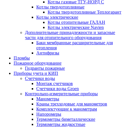
Котлы газовые ТГУ-НОРД С
Котлы твердотопливные
Котлы твердотопливные Теплогарант
Котлы электрические
Котлы отопительные ГАЛАН
Котлы электрические Navien
Дополнительные принадлежности и запасные
части для отопительного оборудования
Баки мембранные расширительные для
отопления
Антифризы
Пломбы
Пожарное оборудование
Гидранты пожарные
Приборы учета и КИП
Счетчики воды
Монтаж счетчиков
Счетчики воды Groen
Контрольно-измерительные приборы
Манометры
Краны трехходовые для манометров
Комплектующие к манометрам
Напоромеры
Термометры биметаллические
Термометры жидкостные