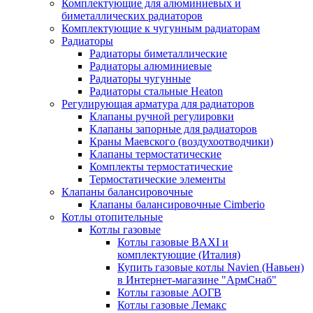
Комплектующие для алюминиевых и
биметаллических радиаторов
Комплектующие к чугунным радиаторам
Радиаторы
Радиаторы биметаллические
Радиаторы алюминиевые
Радиаторы чугунные
Радиаторы стальные Heaton
Регулирующая арматура для радиаторов
Клапаны ручной регулировки
Клапаны запорные для радиаторов
Краны Маевского (воздухоотводчики)
Клапаны термостатические
Комплекты термостатические
Термостатические элементы
Клапаны балансировочные
Клапаны балансировочные Cimberio
Котлы отопительные
Котлы газовые
Котлы газовые BAXI и
комплектующие (Италия)
Купить газовые котлы Navien (Навьен)
в Интернет-магазине "АрмСнаб"
Котлы газовые АОГВ
Котлы газовые Лемакс