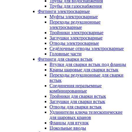
Трубы для водоснабжения
Трубы для газоснабжения
Фитинги электросварные
Муфты электросварные
Переходы редукционные
электросварные
Тройники электросварные
Заглушки электросварные
Отводы электросварные
Седёлочные отводы электросварные
Головные части
Фитинги для сварки встык
Втулки для сварки встык под фланцы
Краны шаровые для сварки встык
Переходы редукционные для сварки
встык
Соединения неразъемные
комбинированные
Тройники для сварки встык
Заглушки для сварки встык
Отводы для сварки встык
Удлинители ключа телескопические
для шаровых кранов
Фланцы для втулок
Цокольные вводы