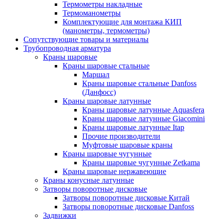
Термометры накладные
Термоманометры
Комплектующие для монтажа КИП
(манометры, термометры)
Сопутствующие товары и материалы
Трубопроводная арматура
Краны шаровые
Краны шаровые стальные
Маршал
Краны шаровые стальные Danfoss
(Данфосс)
Краны шаровые латунные
Краны шаровые латунные Aquasfera
Краны шаровые латунные Giacomini
Краны шаровые латунные Itap
Прочие производители
Муфтовые шаровые краны
Краны шаровые чугунные
Краны шаровые чугунные Zetkama
Краны шаровые нержавеющие
Краны конусные латунные
Затворы поворотные дисковые
Затворы поворотные дисковые Китай
Затворы поворотные дисковые Danfoss
Задвижки