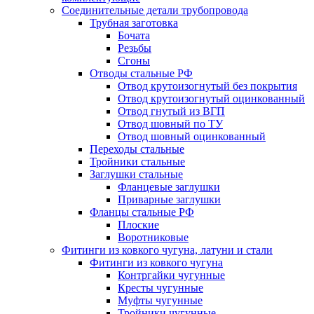
Соединительные детали трубопровода
Трубная заготовка
Бочата
Резьбы
Сгоны
Отводы стальные РФ
Отвод крутоизогнутый без покрытия
Отвод крутоизогнутый оцинкованный
Отвод гнутый из ВГП
Отвод шовный по ТУ
Отвод шовный оцинкованный
Переходы стальные
Тройники стальные
Заглушки стальные
Фланцевые заглушки
Приварные заглушки
Фланцы стальные РФ
Плоские
Воротниковые
Фитинги из ковкого чугуна, латуни и стали
Фитинги из ковкого чугуна
Контргайки чугунные
Кресты чугунные
Муфты чугунные
Тройники чугунные