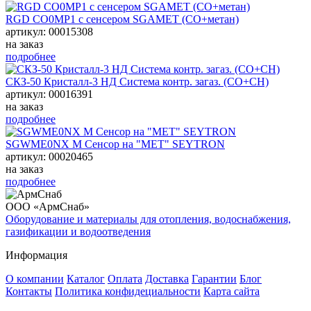
RGD CO0MP1 с сенсером SGAMET (CO+метан)
артикул: 00015308
на заказ
подробнее
СКЗ-50 Кристалл-3 НД Система контр. загаз. (СО+СН)
артикул: 00016391
на заказ
подробнее
SGWМЕ0NX M Сенсор на "МЕТ" SEYTRON
артикул: 00020465
на заказ
подробнее
ООО «АрмСнаб»
Оборудование и материалы для отопления, водоснабжения,
газификации и водоотведения
Информация
О компании
Каталог
Оплата
Доставка
Гарантии
Блог
Контакты
Политика конфидециальности
Карта сайта