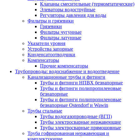
Клапаны смесительные (термомтатические)
Элеваторы водоструйные
Регуляторы давления для воды
Фильтры и грязевики
Грязевики
Фильтры чугунные
Фильтры латунные
Указатели уровня
Устройства запорные
Конденсатоотводчики
Компенсаторы
Прочие компенсаторы
Трубопроводы: водоснабжение и водоотведение
Канализационные трубы и фитинги
Трубы и фитинги НПВХ безнапорные
Трубы и фитинги полипропиленовые
безнапорные
Трубы и фитинги полипропиленовые
безнапорные Ostendorf и Wawin
Трубы стальные
Трубы водогазопроводные (ВГП)
Трубы электросварные нержавеющие
Трубы электросварные прямошовные
Труба гофрированная нержавеющая и
комплектующие