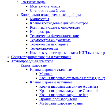
Счетчики воды
Монтаж счетчиков
Счетчики воды Groen
Контрольно-измерительные приборы
Манометры
Краны трехходовые для манометров
Комплектующие к манометрам
Напоромеры
Термометры биметаллические
Термометры жидкостные
Термометры накладные
Термоманометры
Комплектующие для монтажа КИП (манометр
Сопутствующие товары и материалы
Трубопроводная арматура
Краны шаровые
Краны шаровые стальные
Маршал
Краны шаровые стальные Danfoss (Данф
Краны шаровые латунные
Краны шаровые латунные Aquasfera
Краны шаровые латунные Giacomini
Краны шаровые латунные Itap
Прочие производители
Муфтовые шаровые краны