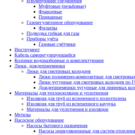
Изолирующие соединения
Муфтовые (резьбовые)
Фланцевые
Приварные
Газорегуляторное оборудование
Фильтры
Подводка гибкая для газа
Приборы учёта
Газовые счётчики
Инструмент
Кабель саморегулирующийся
Колонки водоразборные и комплектующие
Люки, дождеприемники
Люки для смотровых колодцев
Люки полимерно-композитные для смотровых
Люки чугунные для смотровых колодцев по 
Дождеприемники чугунные для ливневых кол
Материалы для теплоизоляции и уплотнения
Изоляция для труб из вспененного полиэтилена
Изоляция для труб из вспененного каучука
Материалы для уплотнения и изоляции
Метизы
Насосное оборудование
Насосы бытового назначения
Насосы циркуляционные для систем отоплен