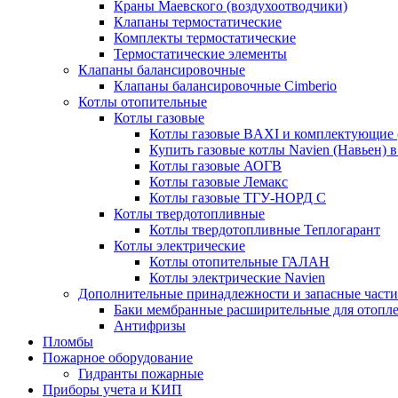
Краны Маевского (воздухоотводчики)
Клапаны термостатические
Комплекты термостатические
Термостатические элементы
Клапаны балансировочные
Клапаны балансировочные Cimberio
Котлы отопительные
Котлы газовые
Котлы газовые BAXI и комплектующие 
Купить газовые котлы Navien (Навьен) 
Котлы газовые АОГВ
Котлы газовые Лемакс
Котлы газовые ТГУ-НОРД С
Котлы твердотопливные
Котлы твердотопливные Теплогарант
Котлы электрические
Котлы отопительные ГАЛАН
Котлы электрические Navien
Дополнительные принадлежности и запасные части
Баки мембранные расширительные для отопл
Антифризы
Пломбы
Пожарное оборудование
Гидранты пожарные
Приборы учета и КИП