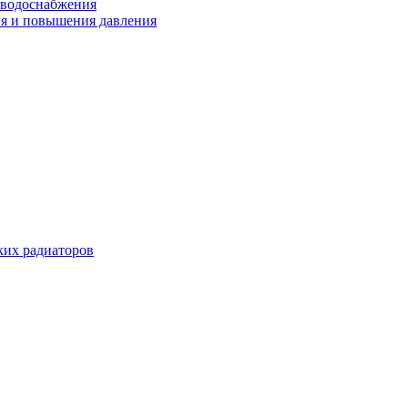
 водоснабжения
ия и повышения давления
их радиаторов