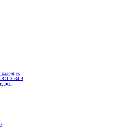
 колодцев
ГОСТ 3634-9
одцев
ия