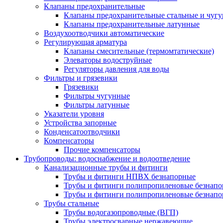
Клапаны предохранительные
Клапаны предохранительные стальные и чуг
Клапаны предохранительные латунные
Воздухоотводчики автоматические
Регулирующая арматура
Клапаны смесительные (термомтатические)
Элеваторы водоструйные
Регуляторы давления для воды
Фильтры и грязевики
Грязевики
Фильтры чугунные
Фильтры латунные
Указатели уровня
Устройства запорные
Конденсатоотводчики
Компенсаторы
Прочие компенсаторы
Трубопроводы: водоснабжение и водоотведение
Канализационные трубы и фитинги
Трубы и фитинги НПВХ безнапорные
Трубы и фитинги полипропиленовые безнап
Трубы и фитинги полипропиленовые безнапор
Трубы стальные
Трубы водогазопроводные (ВГП)
Трубы электросварные нержавеющие