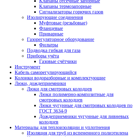
Клапаны отсечные запорные
Клапаны термозапорные
Сигнализаторы горючих газов
Изолирующие соединения
Муфтовые (резьбовые)
Фланцевые
Приварные
Газорегуляторное оборудование
Фильтры
Подводка гибкая для газа
Приборы учёта
Газовые счётчики
Инструмент
Кабель саморегулирующийся
Колонки водоразборные и комплектующие
Люки, дождеприемники
Люки для смотровых колодцев
Люки полимерно-композитные для
смотровых колодцев
Люки чугунные для смотровых колодцев по
ГОСТ 3634-9
Дождеприемники чугунные для ливневых
колодцев
Материалы для теплоизоляции и уплотнения
Изоляция для труб из вспененного полиэтилена