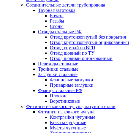
Соединительные детали трубопровода
Трубная заготовка
Бочата
Резьбы
Сгоны
Отводы стальные РФ
Отвод крутоизогнутый без покрытия
Отвод крутоизогнутый оцинкованный
Отвод гнутый из ВГП
Отвод шовный по ТУ
Отвод шовный оцинкованный
Переходы стальные
Тройники стальные
Заглушки стальные
Фланцевые заглушки
Приварные заглушки
Фланцы стальные РФ
Плоские
Воротниковые
Фитинги из ковкого чугуна, латуни и стали
Фитинги из ковкого чугуна
Контргайки чугунные
Кресты чугунные
Муфты чугунные