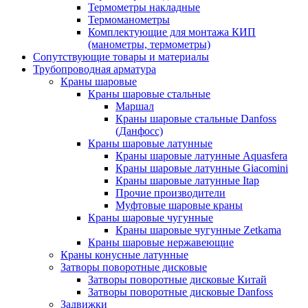
Термометры накладные
Термоманометры
Комплектующие для монтажа КИП
(манометры, термометры)
Сопутствующие товары и материалы
Трубопроводная арматура
Краны шаровые
Краны шаровые стальные
Маршал
Краны шаровые стальные Danfoss
(Данфосс)
Краны шаровые латунные
Краны шаровые латунные Aquasfera
Краны шаровые латунные Giacomini
Краны шаровые латунные Itap
Прочие производители
Муфтовые шаровые краны
Краны шаровые чугунные
Краны шаровые чугунные Zetkama
Краны шаровые нержавеющие
Краны конусные латунные
Затворы поворотные дисковые
Затворы поворотные дисковые Китай
Затворы поворотные дисковые Danfoss
Задвижки