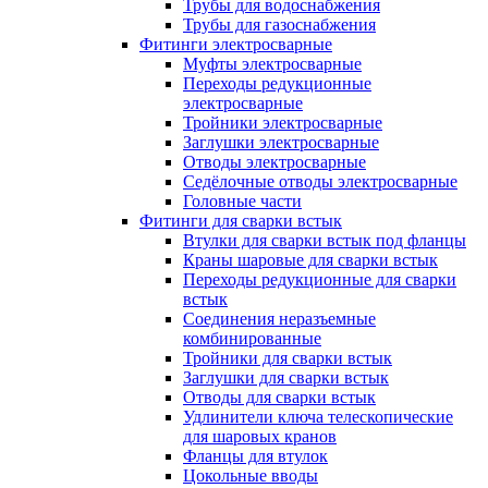
Трубы для водоснабжения
Трубы для газоснабжения
Фитинги электросварные
Муфты электросварные
Переходы редукционные
электросварные
Тройники электросварные
Заглушки электросварные
Отводы электросварные
Седёлочные отводы электросварные
Головные части
Фитинги для сварки встык
Втулки для сварки встык под фланцы
Краны шаровые для сварки встык
Переходы редукционные для сварки
встык
Соединения неразъемные
комбинированные
Тройники для сварки встык
Заглушки для сварки встык
Отводы для сварки встык
Удлинители ключа телескопические
для шаровых кранов
Фланцы для втулок
Цокольные вводы