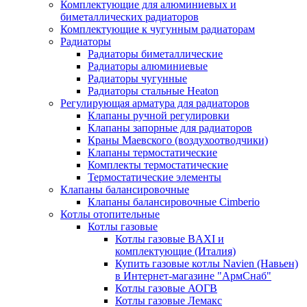
Комплектующие для алюминиевых и
биметаллических радиаторов
Комплектующие к чугунным радиаторам
Радиаторы
Радиаторы биметаллические
Радиаторы алюминиевые
Радиаторы чугунные
Радиаторы стальные Heaton
Регулирующая арматура для радиаторов
Клапаны ручной регулировки
Клапаны запорные для радиаторов
Краны Маевского (воздухоотводчики)
Клапаны термостатические
Комплекты термостатические
Термостатические элементы
Клапаны балансировочные
Клапаны балансировочные Cimberio
Котлы отопительные
Котлы газовые
Котлы газовые BAXI и
комплектующие (Италия)
Купить газовые котлы Navien (Навьен)
в Интернет-магазине "АрмСнаб"
Котлы газовые АОГВ
Котлы газовые Лемакс