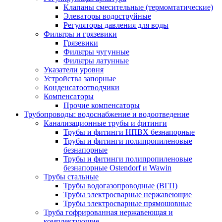
Клапаны смесительные (термомтатические)
Элеваторы водоструйные
Регуляторы давления для воды
Фильтры и грязевики
Грязевики
Фильтры чугунные
Фильтры латунные
Указатели уровня
Устройства запорные
Конденсатоотводчики
Компенсаторы
Прочие компенсаторы
Трубопроводы: водоснабжение и водоотведение
Канализационные трубы и фитинги
Трубы и фитинги НПВХ безнапорные
Трубы и фитинги полипропиленовые
безнапорные
Трубы и фитинги полипропиленовые
безнапорные Ostendorf и Wawin
Трубы стальные
Трубы водогазопроводные (ВГП)
Трубы электросварные нержавеющие
Трубы электросварные прямошовные
Труба гофрированная нержавеющая и
комплектующие