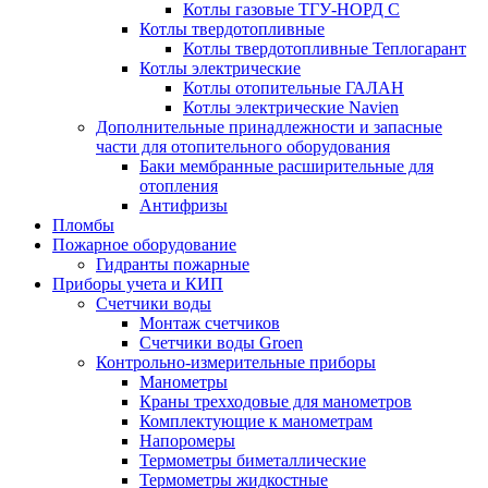
Котлы газовые ТГУ-НОРД С
Котлы твердотопливные
Котлы твердотопливные Теплогарант
Котлы электрические
Котлы отопительные ГАЛАН
Котлы электрические Navien
Дополнительные принадлежности и запасные
части для отопительного оборудования
Баки мембранные расширительные для
отопления
Антифризы
Пломбы
Пожарное оборудование
Гидранты пожарные
Приборы учета и КИП
Счетчики воды
Монтаж счетчиков
Счетчики воды Groen
Контрольно-измерительные приборы
Манометры
Краны трехходовые для манометров
Комплектующие к манометрам
Напоромеры
Термометры биметаллические
Термометры жидкостные