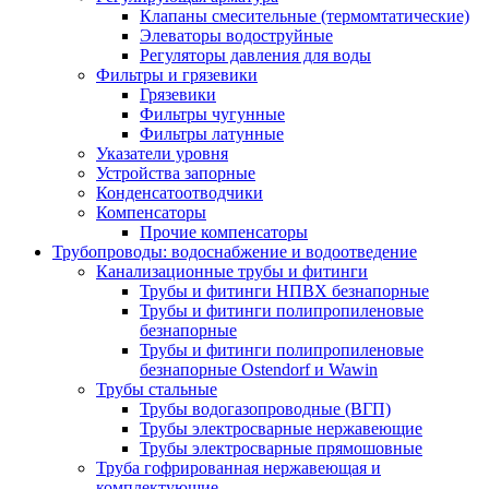
Клапаны смесительные (термомтатические)
Элеваторы водоструйные
Регуляторы давления для воды
Фильтры и грязевики
Грязевики
Фильтры чугунные
Фильтры латунные
Указатели уровня
Устройства запорные
Конденсатоотводчики
Компенсаторы
Прочие компенсаторы
Трубопроводы: водоснабжение и водоотведение
Канализационные трубы и фитинги
Трубы и фитинги НПВХ безнапорные
Трубы и фитинги полипропиленовые
безнапорные
Трубы и фитинги полипропиленовые
безнапорные Ostendorf и Wawin
Трубы стальные
Трубы водогазопроводные (ВГП)
Трубы электросварные нержавеющие
Трубы электросварные прямошовные
Труба гофрированная нержавеющая и
комплектующие