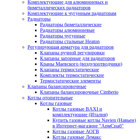
Комплектующие для алюминиевых и
биметаллических радиаторов
Комплектующие к чугунным радиаторам
Радиаторы
Радиаторы биметаллические
Радиаторы алюминиевые
Радиаторы чугунные
Радиаторы стальные Heaton
Регулирующая арматура для радиаторов
Клапаны ручной регулировки
Клапаны запорные для радиаторов
Краны Маевского (воздухоотводчики)
Клапаны термостатические
Комплекты термостатические
Термостатические элементы
Клапаны балансировочные
Клапаны балансировочные Cimberio
Котлы отопительные
Котлы газовые
Котлы газовые BAXI и
комплектующие (Италия)
Купить газовые котлы Navien (Навьен)
в Интернет-магазине "АрмСнаб"
Котлы газовые АОГВ
Котлы газовые Лемакс