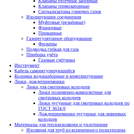
Клапаны отсечные запорные
Клапаны термозапорные
Сигнализаторы горючих газов
Изолирующие соединения
Муфтовые (резьбовые)
Фланцевые
Приварные
Газорегуляторное оборудование
Фильтры
Подводка гибкая для газа
Приборы учёта
Газовые счётчики
Инструмент
Кабель саморегулирующийся
Колонки водоразборные и комплектующие
Люки, дождеприемники
Люки для смотровых колодцев
Люки полимерно-композитные для
смотровых колодцев
Люки чугунные для смотровых колодцев по
ГОСТ 3634-9
Дождеприемники чугунные для ливневых
колодцев
Материалы для теплоизоляции и уплотнения
Изоляция для труб из вспененного полиэтилена