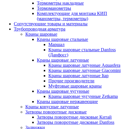
Термометры накладные
Термоманометры
Комплектующие для монтажа КИП
(манометры, термометры)
Сопутствующие товары и материалы
Трубопроводная арматура
Краны шаровые
Краны шаровые стальные
Маршал
Краны шаровые стальные Danfoss
(Данфосс)
Краны шаровые латунные
Краны шаровые латунные Aquasfera
Краны шаровые латунные Giacomini
Краны шаровые латунные Itap
Прочие производители
Муфтовые шаровые краны
Краны шаровые чугунные
Краны шаровые чугунные Zetkama
Краны шаровые нержавеющие
Краны конусные латунные
Затворы поворотные дисковые
Затворы поворотные дисковые Китай
Затворы поворотные дисковые Danfoss
Задвижки