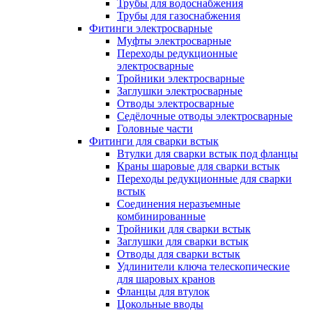
Трубы для водоснабжения
Трубы для газоснабжения
Фитинги электросварные
Муфты электросварные
Переходы редукционные
электросварные
Тройники электросварные
Заглушки электросварные
Отводы электросварные
Седёлочные отводы электросварные
Головные части
Фитинги для сварки встык
Втулки для сварки встык под фланцы
Краны шаровые для сварки встык
Переходы редукционные для сварки
встык
Соединения неразъемные
комбинированные
Тройники для сварки встык
Заглушки для сварки встык
Отводы для сварки встык
Удлинители ключа телескопические
для шаровых кранов
Фланцы для втулок
Цокольные вводы