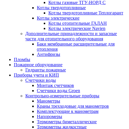
Котлы газовые ТГУ-НОРД С
Котлы твердотопливные
Котлы твердотопливные Теплогарант
Котлы электрические
Котлы отопительные ГАЛАН
Котлы электрические Navien
Дополнительные принадлежности и запасные
части для отопительного оборудования
Баки мембранные расширительные для
отопления
Антифризы
Пломбы
Пожарное оборудование
Гидранты пожарные
Приборы учета и КИП
Счетчики воды
Монтаж счетчиков
Счетчики воды Groen
Контрольно-измерительные приборы
Манометры
Краны трехходовые для манометров
Комплектующие к манометрам
Напоромеры
Термометры биметаллические
Термометры жидкостные