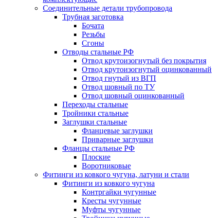
Соединительные детали трубопровода
Трубная заготовка
Бочата
Резьбы
Сгоны
Отводы стальные РФ
Отвод крутоизогнутый без покрытия
Отвод крутоизогнутый оцинкованный
Отвод гнутый из ВГП
Отвод шовный по ТУ
Отвод шовный оцинкованный
Переходы стальные
Тройники стальные
Заглушки стальные
Фланцевые заглушки
Приварные заглушки
Фланцы стальные РФ
Плоские
Воротниковые
Фитинги из ковкого чугуна, латуни и стали
Фитинги из ковкого чугуна
Контргайки чугунные
Кресты чугунные
Муфты чугунные