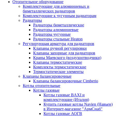
Отопительное оборудование
Комплектующие для алюминиевых и
биметаллических радиаторов
Комплектующие к чугунным радиаторам
Радиаторы
Радиаторы биметаллические
Радиаторы алюминиевые
Радиаторы чугунные
Радиаторы стальные Heaton
Регулирующая арматура для радиаторов
Клапаны ручной регулировки
Клапаны запорные для радиаторов
Краны Маевского (воздухоотводчики)
Клапаны термостатические
Комплекты термостатические
Термостатические элементы
Клапаны балансировочные
Клапаны балансировочные Cimberio
Котлы отопительные
Котлы газовые
Котлы газовые BAXI и
комплектующие (Италия)
Купить газовые котлы Navien (Навьен)
в Интернет-магазине "АрмСнаб"
Котлы газовые АОГВ