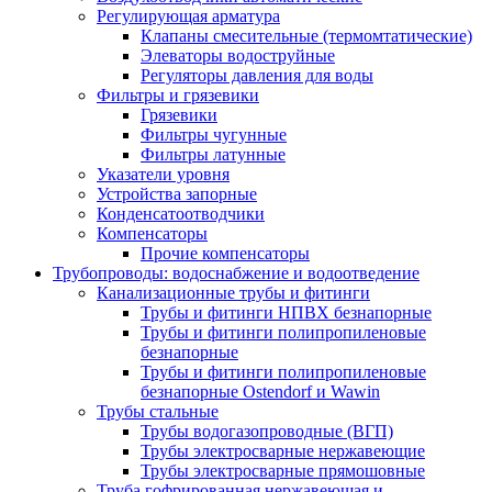
Регулирующая арматура
Клапаны смесительные (термомтатические)
Элеваторы водоструйные
Регуляторы давления для воды
Фильтры и грязевики
Грязевики
Фильтры чугунные
Фильтры латунные
Указатели уровня
Устройства запорные
Конденсатоотводчики
Компенсаторы
Прочие компенсаторы
Трубопроводы: водоснабжение и водоотведение
Канализационные трубы и фитинги
Трубы и фитинги НПВХ безнапорные
Трубы и фитинги полипропиленовые
безнапорные
Трубы и фитинги полипропиленовые
безнапорные Ostendorf и Wawin
Трубы стальные
Трубы водогазопроводные (ВГП)
Трубы электросварные нержавеющие
Трубы электросварные прямошовные
Труба гофрированная нержавеющая и