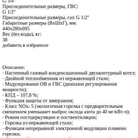
G 3/4"
Присоединительные размеры, ГВС:
G 1/2"
Присоединительные размеры, газ: G 1/2"
Габаритные размеры (ВхШхГ), мм:
440х280х695
Вес (без воды), кг:
38
добавить в избранное
Описание:
∙ Настенный газовый конденсационный двухконтурный котел;
∙ Двойной теплообменник из нержавеющей стали;
∙ Модулирование ОВ и ГВС (диапазон регулирования
мощности);
∙ КПД – 107,8 %;
∙ Функция защиты от замерзания;
∙ Класс NOx- 5 (экологичная горелка с предварительным
смешением уменьшает выброс оксида азота до 40 мг/кВт-ч);
∙ Режим постциркуляции и поствентиляции;
∙ Горелка из нержавеющей стали;
∙ Функция непрерывной электронной модуляции пламени
горелки;