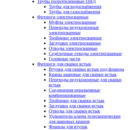
Трубы полиэтиленовые ПНД
Трубы для водоснабжения
Трубы для газоснабжения
Фитинги электросварные
Муфты электросварные
Переходы редукционные
электросварные
Тройники электросварные
Заглушки электросварные
Отводы электросварные
Седёлочные отводы электросварные
Головные части
Фитинги для сварки встык
Втулки для сварки встык под фланцы
Краны шаровые для сварки встык
Переходы редукционные для сварки
встык
Соединения неразъемные
комбинированные
Тройники для сварки встык
Заглушки для сварки встык
Отводы для сварки встык
Удлинители ключа телескопические
для шаровых кранов
Фланцы для втулок