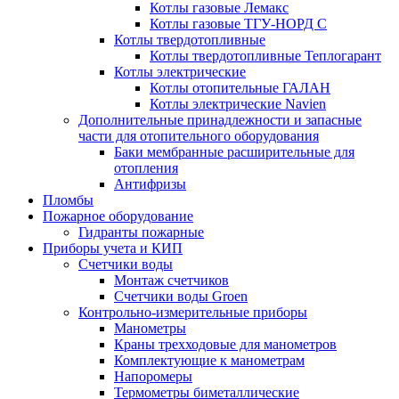
Котлы газовые Лемакс
Котлы газовые ТГУ-НОРД С
Котлы твердотопливные
Котлы твердотопливные Теплогарант
Котлы электрические
Котлы отопительные ГАЛАН
Котлы электрические Navien
Дополнительные принадлежности и запасные
части для отопительного оборудования
Баки мембранные расширительные для
отопления
Антифризы
Пломбы
Пожарное оборудование
Гидранты пожарные
Приборы учета и КИП
Счетчики воды
Монтаж счетчиков
Счетчики воды Groen
Контрольно-измерительные приборы
Манометры
Краны трехходовые для манометров
Комплектующие к манометрам
Напоромеры
Термометры биметаллические