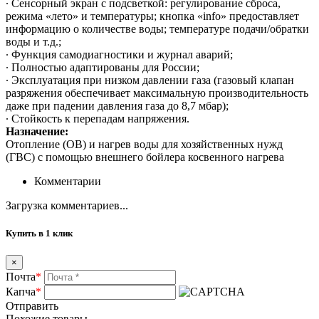
∙ Сенсорный экран с подсветкой: регулирование сброса,
режима «лето» и температуры; кнопка «info» предоставляет
информацию о количестве воды; температуре подачи/обратки
воды и т.д.;
∙ Функция самодиагностики и журнал аварий;
∙ Полностью адаптированы для России;
∙ Эксплуатация при низком давлении газа (газовый клапан
разряжения обеспечивает максимальную производительность
даже при падении давления газа до 8,7 мбар);
∙ Стойкость к перепадам напряжения.
Назначение:
Отопление (ОВ) и нагрев воды для хозяйственных нужд
(ГВС) с помощью внешнего бойлера косвенного нагрева
Комментарии
Загрузка комментариев...
Купить в 1 клик
×
Почта
*
Капча
*
Отправить
Похожие товары