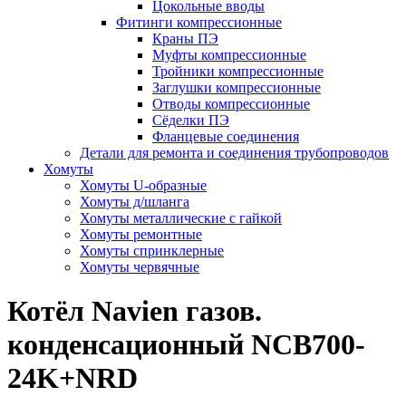
Цокольные вводы
Фитинги компрессионные
Краны ПЭ
Муфты компрессионные
Тройники компрессионные
Заглушки компрессионные
Отводы компрессионные
Сёделки ПЭ
Фланцевые соединения
Детали для ремонта и соединения трубопроводов
Хомуты
Хомуты U-образные
Хомуты д/шланга
Хомуты металлические с гайкой
Хомуты ремонтные
Хомуты спринклерные
Хомуты червячные
Котёл Navien газов.
конденсационный NCB700-
24K+NRD