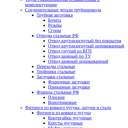
комплектующие
Соединительные детали трубопровода
Трубная заготовка
Бочата
Резьбы
Сгоны
Отводы стальные РФ
Отвод крутоизогнутый без покрытия
Отвод крутоизогнутый оцинкованный
Отвод гнутый из ВГП
Отвод шовный по ТУ
Отвод шовный оцинкованный
Переходы стальные
Тройники стальные
Заглушки стальные
Фланцевые заглушки
Приварные заглушки
Фланцы стальные РФ
Плоские
Воротниковые
Фитинги из ковкого чугуна, латуни и стали
Фитинги из ковкого чугуна
Контргайки чугунные
Кресты чугунные