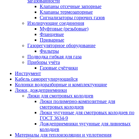
загазованности
Клапаны отсечные запорные
Клапаны термозапорные
Сигнализаторы горючих газов
Изолирующие соединения
Муфтовые (резьбовые)
Фланцевые
Приварные
Газорегуляторное оборудование
Фильтры
Подводка гибкая для газа
Приборы учёта
Газовые счётчики
Инструмент
Кабель саморегулирующийся
Колонки водоразборные и комплектующие
Люки, дождеприемники
Люки для смотровых колодцев
Люки полимерно-композитные для
смотровых колодцев
Люки чугунные для смотровых колодцев по
ГОСТ 3634-9
Дождеприемники чугунные для ливневых
колодцев
Материалы для теплоизоляции и уплотнения