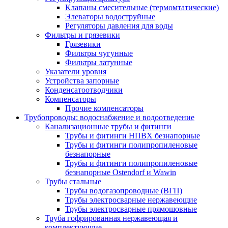
Клапаны смесительные (термомтатические)
Элеваторы водоструйные
Регуляторы давления для воды
Фильтры и грязевики
Грязевики
Фильтры чугунные
Фильтры латунные
Указатели уровня
Устройства запорные
Конденсатоотводчики
Компенсаторы
Прочие компенсаторы
Трубопроводы: водоснабжение и водоотведение
Канализационные трубы и фитинги
Трубы и фитинги НПВХ безнапорные
Трубы и фитинги полипропиленовые
безнапорные
Трубы и фитинги полипропиленовые
безнапорные Ostendorf и Wawin
Трубы стальные
Трубы водогазопроводные (ВГП)
Трубы электросварные нержавеющие
Трубы электросварные прямошовные
Труба гофрированная нержавеющая и
комплектующие