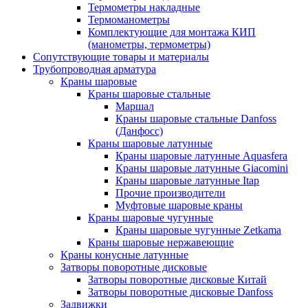
Термометры накладные
Термоманометры
Комплектующие для монтажа КИП
(манометры, термометры)
Сопутствующие товары и материалы
Трубопроводная арматура
Краны шаровые
Краны шаровые стальные
Маршал
Краны шаровые стальные Danfoss
(Данфосс)
Краны шаровые латунные
Краны шаровые латунные Aquasfera
Краны шаровые латунные Giacomini
Краны шаровые латунные Itap
Прочие производители
Муфтовые шаровые краны
Краны шаровые чугунные
Краны шаровые чугунные Zetkama
Краны шаровые нержавеющие
Краны конусные латунные
Затворы поворотные дисковые
Затворы поворотные дисковые Китай
Затворы поворотные дисковые Danfoss
Задвижки