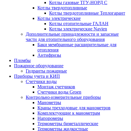
Котлы газовые ТГУ-НОРД С
Котлы твердотопливные
Котлы твердотопливные Теплогарант
Котлы электрические
Котлы отопительные ГАЛАН
Котлы электрические Navien
Дополнительные принадлежности и запасные
части для отопительного оборудования
Баки мембранные расширительные для
отопления
Антифризы
Пломбы
Пожарное оборудование
Гидранты пожарные
Приборы учета и КИП
Счетчики воды
Монтаж счетчиков
Счетчики воды Groen
Контрольно-измерительные приборы
Манометры
Краны трехходовые для манометров
Комплектующие к манометрам
Напоромеры
Термометры биметаллические
Термометры жидкостные