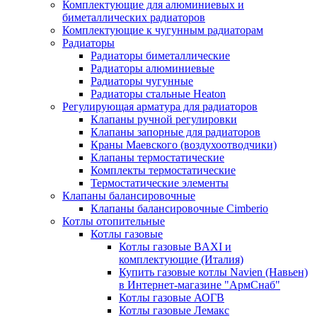
Комплектующие для алюминиевых и
биметаллических радиаторов
Комплектующие к чугунным радиаторам
Радиаторы
Радиаторы биметаллические
Радиаторы алюминиевые
Радиаторы чугунные
Радиаторы стальные Heaton
Регулирующая арматура для радиаторов
Клапаны ручной регулировки
Клапаны запорные для радиаторов
Краны Маевского (воздухоотводчики)
Клапаны термостатические
Комплекты термостатические
Термостатические элементы
Клапаны балансировочные
Клапаны балансировочные Cimberio
Котлы отопительные
Котлы газовые
Котлы газовые BAXI и
комплектующие (Италия)
Купить газовые котлы Navien (Навьен)
в Интернет-магазине "АрмСнаб"
Котлы газовые АОГВ
Котлы газовые Лемакс