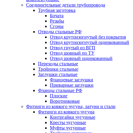
Соединительные детали трубопровода
Трубная заготовка
Бочата
Резьбы
Сгоны
Отводы стальные РФ
Отвод крутоизогнутый без покрытия
Отвод крутоизогнутый оцинкованный
Отвод гнутый из ВГП
Отвод шовный по ТУ
Отвод шовный оцинкованный
Переходы стальные
Тройники стальные
Заглушки стальные
Фланцевые заглушки
Приварные заглушки
Фланцы стальные РФ
Плоские
Воротниковые
Фитинги из ковкого чугуна, латуни и стали
Фитинги из ковкого чугуна
Контргайки чугунные
Кресты чугунные
Муфты чугунные