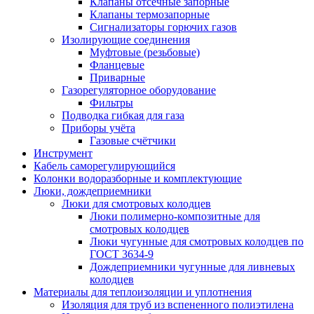
Клапаны отсечные запорные
Клапаны термозапорные
Сигнализаторы горючих газов
Изолирующие соединения
Муфтовые (резьбовые)
Фланцевые
Приварные
Газорегуляторное оборудование
Фильтры
Подводка гибкая для газа
Приборы учёта
Газовые счётчики
Инструмент
Кабель саморегулирующийся
Колонки водоразборные и комплектующие
Люки, дождеприемники
Люки для смотровых колодцев
Люки полимерно-композитные для
смотровых колодцев
Люки чугунные для смотровых колодцев по
ГОСТ 3634-9
Дождеприемники чугунные для ливневых
колодцев
Материалы для теплоизоляции и уплотнения
Изоляция для труб из вспененного полиэтилена