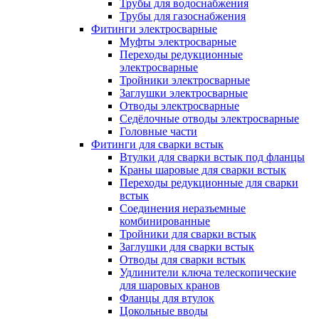
Трубы для водоснабжения
Трубы для газоснабжения
Фитинги электросварные
Муфты электросварные
Переходы редукционные
электросварные
Тройники электросварные
Заглушки электросварные
Отводы электросварные
Седёлочные отводы электросварные
Головные части
Фитинги для сварки встык
Втулки для сварки встык под фланцы
Краны шаровые для сварки встык
Переходы редукционные для сварки
встык
Соединения неразъемные
комбинированные
Тройники для сварки встык
Заглушки для сварки встык
Отводы для сварки встык
Удлинители ключа телескопические
для шаровых кранов
Фланцы для втулок
Цокольные вводы