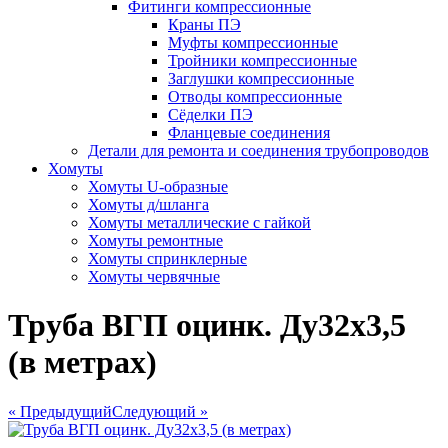
Фитинги компрессионные
Краны ПЭ
Муфты компрессионные
Тройники компрессионные
Заглушки компрессионные
Отводы компрессионные
Сёделки ПЭ
Фланцевые соединения
Детали для ремонта и соединения трубопроводов
Хомуты
Хомуты U-образные
Хомуты д/шланга
Хомуты металлические с гайкой
Хомуты ремонтные
Хомуты спринклерные
Хомуты червячные
Труба ВГП оцинк. Ду32х3,5
(в метрах)
« Предыдущий
Следующий »