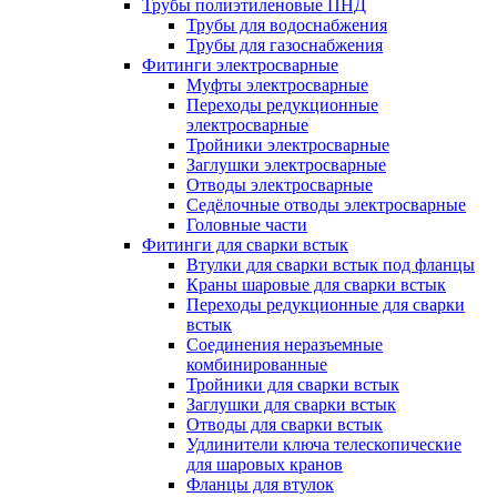
Трубы полиэтиленовые ПНД
Трубы для водоснабжения
Трубы для газоснабжения
Фитинги электросварные
Муфты электросварные
Переходы редукционные
электросварные
Тройники электросварные
Заглушки электросварные
Отводы электросварные
Седёлочные отводы электросварные
Головные части
Фитинги для сварки встык
Втулки для сварки встык под фланцы
Краны шаровые для сварки встык
Переходы редукционные для сварки
встык
Соединения неразъемные
комбинированные
Тройники для сварки встык
Заглушки для сварки встык
Отводы для сварки встык
Удлинители ключа телескопические
для шаровых кранов
Фланцы для втулок