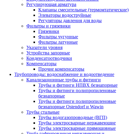
Регулирующая арматура
Клапаны смесительные (термомтатические)
Элеваторы водоструйные
Регуляторы давления для воды
Фильтры и грязевики
Грязевики
Фильтры чугунные
Фильтры латунные
Указатели уровня
Устройства запорные
Конденсатоотводчики
Компенсаторы
Прочие компенсаторы
Трубопроводы: водоснабжение и водоотведение
Канализационные трубы и фитинги
Трубы и фитинги НПВХ безнапорные
Трубы и фитинги полипропиленовые
безнапорные
Трубы и фитинги полипропиленовые
безнапорные Ostendorf и Wawin
Трубы стальные
Трубы водогазопроводные (ВГП)
Трубы электросварные нержавеющие
Трубы электросварные прямошовные
Труба гофрированная нержавеющая и