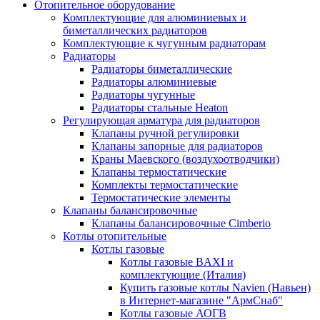
Отопительное оборудование
Комплектующие для алюминиевых и
биметаллических радиаторов
Комплектующие к чугунным радиаторам
Радиаторы
Радиаторы биметаллические
Радиаторы алюминиевые
Радиаторы чугунные
Радиаторы стальные Heaton
Регулирующая арматура для радиаторов
Клапаны ручной регулировки
Клапаны запорные для радиаторов
Краны Маевского (воздухоотводчики)
Клапаны термостатические
Комплекты термостатические
Термостатические элементы
Клапаны балансировочные
Клапаны балансировочные Cimberio
Котлы отопительные
Котлы газовые
Котлы газовые BAXI и
комплектующие (Италия)
Купить газовые котлы Navien (Навьен)
в Интернет-магазине "АрмСнаб"
Котлы газовые АОГВ