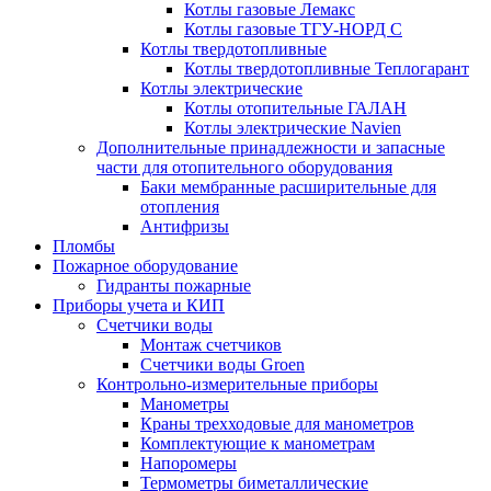
Котлы газовые Лемакс
Котлы газовые ТГУ-НОРД С
Котлы твердотопливные
Котлы твердотопливные Теплогарант
Котлы электрические
Котлы отопительные ГАЛАН
Котлы электрические Navien
Дополнительные принадлежности и запасные
части для отопительного оборудования
Баки мембранные расширительные для
отопления
Антифризы
Пломбы
Пожарное оборудование
Гидранты пожарные
Приборы учета и КИП
Счетчики воды
Монтаж счетчиков
Счетчики воды Groen
Контрольно-измерительные приборы
Манометры
Краны трехходовые для манометров
Комплектующие к манометрам
Напоромеры
Термометры биметаллические