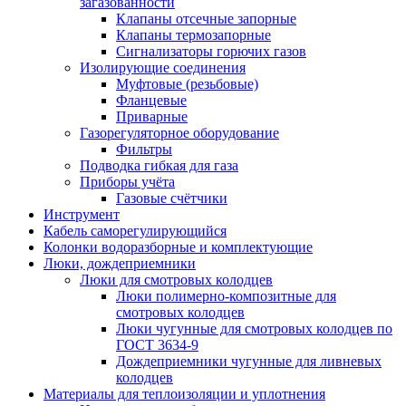
загазованности
Клапаны отсечные запорные
Клапаны термозапорные
Сигнализаторы горючих газов
Изолирующие соединения
Муфтовые (резьбовые)
Фланцевые
Приварные
Газорегуляторное оборудование
Фильтры
Подводка гибкая для газа
Приборы учёта
Газовые счётчики
Инструмент
Кабель саморегулирующийся
Колонки водоразборные и комплектующие
Люки, дождеприемники
Люки для смотровых колодцев
Люки полимерно-композитные для
смотровых колодцев
Люки чугунные для смотровых колодцев по
ГОСТ 3634-9
Дождеприемники чугунные для ливневых
колодцев
Материалы для теплоизоляции и уплотнения