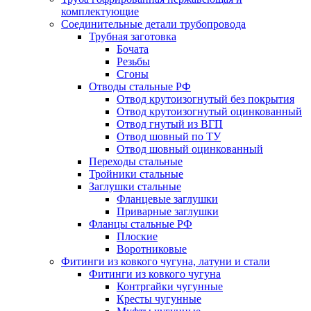
комплектующие
Соединительные детали трубопровода
Трубная заготовка
Бочата
Резьбы
Сгоны
Отводы стальные РФ
Отвод крутоизогнутый без покрытия
Отвод крутоизогнутый оцинкованный
Отвод гнутый из ВГП
Отвод шовный по ТУ
Отвод шовный оцинкованный
Переходы стальные
Тройники стальные
Заглушки стальные
Фланцевые заглушки
Приварные заглушки
Фланцы стальные РФ
Плоские
Воротниковые
Фитинги из ковкого чугуна, латуни и стали
Фитинги из ковкого чугуна
Контргайки чугунные
Кресты чугунные