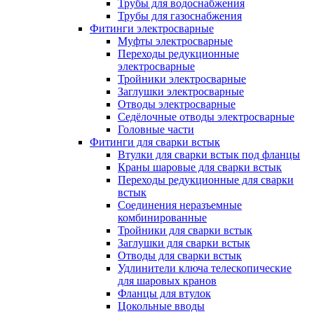
Трубы для водоснабжения
Трубы для газоснабжения
Фитинги электросварные
Муфты электросварные
Переходы редукционные
электросварные
Тройники электросварные
Заглушки электросварные
Отводы электросварные
Седёлочные отводы электросварные
Головные части
Фитинги для сварки встык
Втулки для сварки встык под фланцы
Краны шаровые для сварки встык
Переходы редукционные для сварки
встык
Соединения неразъемные
комбинированные
Тройники для сварки встык
Заглушки для сварки встык
Отводы для сварки встык
Удлинители ключа телескопические
для шаровых кранов
Фланцы для втулок
Цокольные вводы