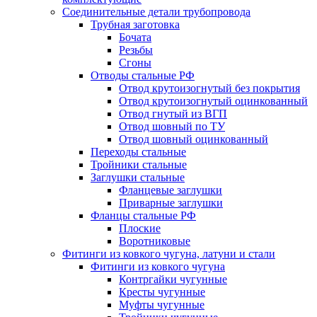
Соединительные детали трубопровода
Трубная заготовка
Бочата
Резьбы
Сгоны
Отводы стальные РФ
Отвод крутоизогнутый без покрытия
Отвод крутоизогнутый оцинкованный
Отвод гнутый из ВГП
Отвод шовный по ТУ
Отвод шовный оцинкованный
Переходы стальные
Тройники стальные
Заглушки стальные
Фланцевые заглушки
Приварные заглушки
Фланцы стальные РФ
Плоские
Воротниковые
Фитинги из ковкого чугуна, латуни и стали
Фитинги из ковкого чугуна
Контргайки чугунные
Кресты чугунные
Муфты чугунные