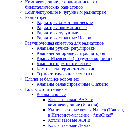
Комплектующие для алюминиевых и
биметаллических радиаторов
Комплектующие к чугунным радиаторам
Радиаторы
Радиаторы биметаллические
Радиаторы алюминиевые
Радиаторы чугунные
Радиаторы стальные Heaton
Регулирующая арматура для радиаторов
Клапаны ручной регулировки
Клапаны запорные для радиаторов
Краны Маевского (воздухоотводчики)
Клапаны термостатические
Комплекты термостатические
Термостатические элементы
Клапаны балансировочные
Клапаны балансировочные Cimberio
Котлы отопительные
Котлы газовые
Котлы газовые BAXI и
комплектующие (Италия)
Купить газовые котлы Navien (Навьен)
в Интернет-магазине "АрмСнаб"
Котлы газовые АОГВ
Котлы газовые Лемакс