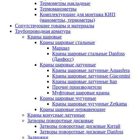
Термометры накладные
Термоманометры
Комплектующие для монтажа КИП
(манометры, термометры)
Сопутствующие товары и материалы
Трубопроводная арматура
Краны шаровые
Краны шаровые стальные
Маршал
Краны шаровые стальные Danfoss
(Данфосс)
Краны шаровые латунные
Краны шаровые латунные Aquasfera
Краны шаровые латунные Giacomini
Краны шаровые латунные Itap
Прочие производители
Муфтовые шаровые краны
Краны шаровые чугунные
Краны шаровые чугунные Zetkama
Краны шаровые нержавеющие
Краны конусные латунные
Затворы поворотные дисковые
Затворы поворотные дисковые Китай
Затворы поворотные дисковые Danfoss
Задвижки