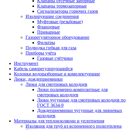
Клапаны отсечные запорные
Клапаны термозапорные
Сигнализаторы горючих газов
Изолирующие соединения
Муфтовые (резьбовые)
Фланцевые
Приварные
Газорегуляторное оборудование
Фильтры
Подводка гибкая для газа
Приборы учёта
Газовые счётчики
Инструмент
Кабель саморегулирующийся
Колонки водоразборные и комплектующие
Люки, дождеприемники
Люки для смотровых колодцев
Люки полимерно-композитные для
смотровых колодцев
Люки чугунные для смотровых колодцев по
ГОСТ 3634-9
Дождеприемники чугунные для ливневых
колодцев
Материалы для теплоизоляции и уплотнения
Изоляция для труб из вспененного полиэтилена