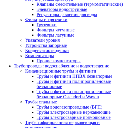
Клапаны смесительные (термомтатические)
Элеваторы водоструйные
Регуляторы давления для воды
Фильтры и грязевики
Грязевики
Фильтры чугунные
Фильтры латунные
Указатели уровня
Устройства запорные
Конденсатоотводчики
Компенсаторы
Прочие компенсаторы
Трубопроводы: водоснабжение и водоотведение
Канализационные трубы и фитинги
Трубы и фитинги НПВХ безнапорные
Трубы и фитинги полипропиленовые
безнапорные
Трубы и фитинги полипропиленовые
безнапорные Ostendorf и Wawin
Трубы стальные
Трубы водогазопроводные (ВГП)
Трубы электросварные нержавеющие
Трубы электросварные прямошовные
Труба гофрированная нержавеющая и
комплектующие