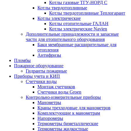
Котлы газовые ТГУ-НОРД С
Котлы твердотопливные
Котлы твердотопливные Теплогарант
Котлы электрические
Котлы отопительные ГАЛАН
Котлы электрические Navien
Дополнительные принадлежности и запасные
части для отопительного оборудования
Баки мембранные расширительные для
отопления
Антифризы
Пломбы
Пожарное оборудование
Гидранты пожарные
Приборы учета и КИП
Счетчики воды
Монтаж счетчиков
Счетчики воды Groen
Контрольно-измерительные приборы
Манометры
Краны трехходовые для манометров
Комплектующие к манометрам
Напоромеры
Термометры биметаллические
Термометры жидкостные