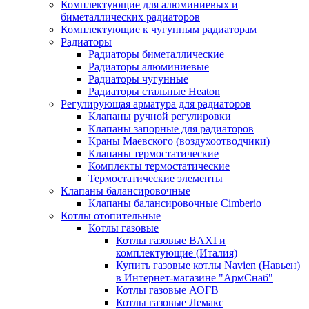
Комплектующие для алюминиевых и
биметаллических радиаторов
Комплектующие к чугунным радиаторам
Радиаторы
Радиаторы биметаллические
Радиаторы алюминиевые
Радиаторы чугунные
Радиаторы стальные Heaton
Регулирующая арматура для радиаторов
Клапаны ручной регулировки
Клапаны запорные для радиаторов
Краны Маевского (воздухоотводчики)
Клапаны термостатические
Комплекты термостатические
Термостатические элементы
Клапаны балансировочные
Клапаны балансировочные Cimberio
Котлы отопительные
Котлы газовые
Котлы газовые BAXI и
комплектующие (Италия)
Купить газовые котлы Navien (Навьен)
в Интернет-магазине "АрмСнаб"
Котлы газовые АОГВ
Котлы газовые Лемакс