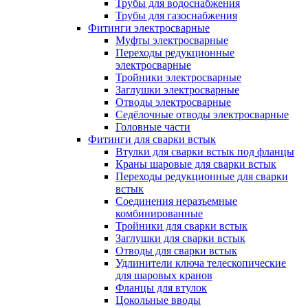
Трубы для водоснабжения
Трубы для газоснабжения
Фитинги электросварные
Муфты электросварные
Переходы редукционные
электросварные
Тройники электросварные
Заглушки электросварные
Отводы электросварные
Седёлочные отводы электросварные
Головные части
Фитинги для сварки встык
Втулки для сварки встык под фланцы
Краны шаровые для сварки встык
Переходы редукционные для сварки
встык
Соединения неразъемные
комбинированные
Тройники для сварки встык
Заглушки для сварки встык
Отводы для сварки встык
Удлинители ключа телескопические
для шаровых кранов
Фланцы для втулок
Цокольные вводы