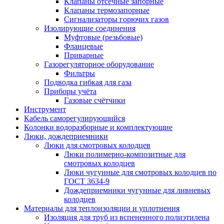
Клапаны отсечные запорные
Клапаны термозапорные
Сигнализаторы горючих газов
Изолирующие соединения
Муфтовые (резьбовые)
Фланцевые
Приварные
Газорегуляторное оборудование
Фильтры
Подводка гибкая для газа
Приборы учёта
Газовые счётчики
Инструмент
Кабель саморегулирующийся
Колонки водоразборные и комплектующие
Люки, дождеприемники
Люки для смотровых колодцев
Люки полимерно-композитные для
смотровых колодцев
Люки чугунные для смотровых колодцев по
ГОСТ 3634-9
Дождеприемники чугунные для ливневых
колодцев
Материалы для теплоизоляции и уплотнения
Изоляция для труб из вспененного полиэтилена