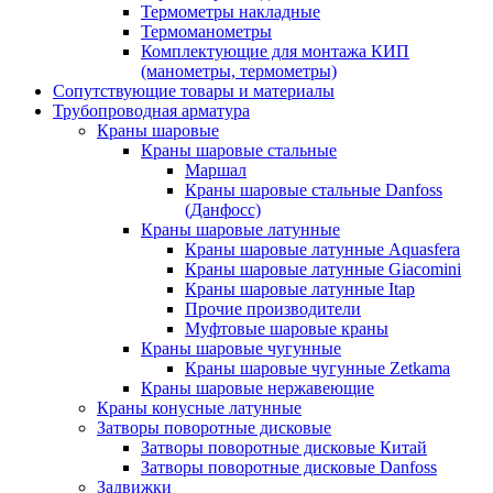
Термометры накладные
Термоманометры
Комплектующие для монтажа КИП
(манометры, термометры)
Сопутствующие товары и материалы
Трубопроводная арматура
Краны шаровые
Краны шаровые стальные
Маршал
Краны шаровые стальные Danfoss
(Данфосс)
Краны шаровые латунные
Краны шаровые латунные Aquasfera
Краны шаровые латунные Giacomini
Краны шаровые латунные Itap
Прочие производители
Муфтовые шаровые краны
Краны шаровые чугунные
Краны шаровые чугунные Zetkama
Краны шаровые нержавеющие
Краны конусные латунные
Затворы поворотные дисковые
Затворы поворотные дисковые Китай
Затворы поворотные дисковые Danfoss
Задвижки