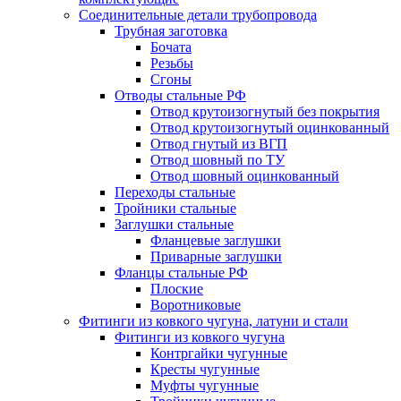
Соединительные детали трубопровода
Трубная заготовка
Бочата
Резьбы
Сгоны
Отводы стальные РФ
Отвод крутоизогнутый без покрытия
Отвод крутоизогнутый оцинкованный
Отвод гнутый из ВГП
Отвод шовный по ТУ
Отвод шовный оцинкованный
Переходы стальные
Тройники стальные
Заглушки стальные
Фланцевые заглушки
Приварные заглушки
Фланцы стальные РФ
Плоские
Воротниковые
Фитинги из ковкого чугуна, латуни и стали
Фитинги из ковкого чугуна
Контргайки чугунные
Кресты чугунные
Муфты чугунные