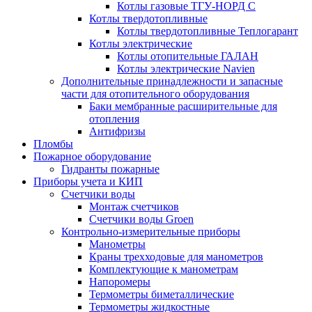
Котлы газовые ТГУ-НОРД С
Котлы твердотопливные
Котлы твердотопливные Теплогарант
Котлы электрические
Котлы отопительные ГАЛАН
Котлы электрические Navien
Дополнительные принадлежности и запасные
части для отопительного оборудования
Баки мембранные расширительные для
отопления
Антифризы
Пломбы
Пожарное оборудование
Гидранты пожарные
Приборы учета и КИП
Счетчики воды
Монтаж счетчиков
Счетчики воды Groen
Контрольно-измерительные приборы
Манометры
Краны трехходовые для манометров
Комплектующие к манометрам
Напоромеры
Термометры биметаллические
Термометры жидкостные