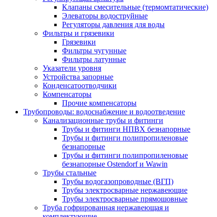
Клапаны смесительные (термомтатические)
Элеваторы водоструйные
Регуляторы давления для воды
Фильтры и грязевики
Грязевики
Фильтры чугунные
Фильтры латунные
Указатели уровня
Устройства запорные
Конденсатоотводчики
Компенсаторы
Прочие компенсаторы
Трубопроводы: водоснабжение и водоотведение
Канализационные трубы и фитинги
Трубы и фитинги НПВХ безнапорные
Трубы и фитинги полипропиленовые
безнапорные
Трубы и фитинги полипропиленовые
безнапорные Ostendorf и Wawin
Трубы стальные
Трубы водогазопроводные (ВГП)
Трубы электросварные нержавеющие
Трубы электросварные прямошовные
Труба гофрированная нержавеющая и
комплектующие