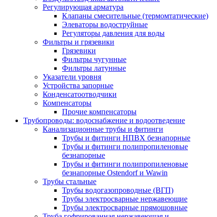
Регулирующая арматура
Клапаны смесительные (термомтатические)
Элеваторы водоструйные
Регуляторы давления для воды
Фильтры и грязевики
Грязевики
Фильтры чугунные
Фильтры латунные
Указатели уровня
Устройства запорные
Конденсатоотводчики
Компенсаторы
Прочие компенсаторы
Трубопроводы: водоснабжение и водоотведение
Канализационные трубы и фитинги
Трубы и фитинги НПВХ безнапорные
Трубы и фитинги полипропиленовые
безнапорные
Трубы и фитинги полипропиленовые
безнапорные Ostendorf и Wawin
Трубы стальные
Трубы водогазопроводные (ВГП)
Трубы электросварные нержавеющие
Трубы электросварные прямошовные
Труба гофрированная нержавеющая и