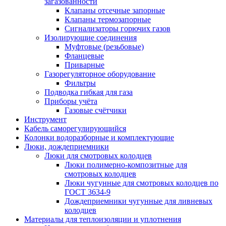
загазованности
Клапаны отсечные запорные
Клапаны термозапорные
Сигнализаторы горючих газов
Изолирующие соединения
Муфтовые (резьбовые)
Фланцевые
Приварные
Газорегуляторное оборудование
Фильтры
Подводка гибкая для газа
Приборы учёта
Газовые счётчики
Инструмент
Кабель саморегулирующийся
Колонки водоразборные и комплектующие
Люки, дождеприемники
Люки для смотровых колодцев
Люки полимерно-композитные для
смотровых колодцев
Люки чугунные для смотровых колодцев по
ГОСТ 3634-9
Дождеприемники чугунные для ливневых
колодцев
Материалы для теплоизоляции и уплотнения