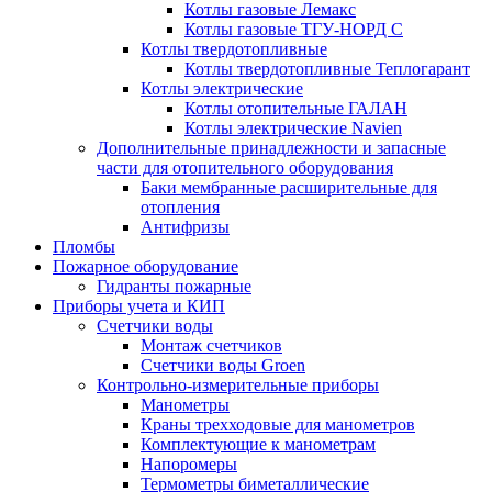
Котлы газовые Лемакс
Котлы газовые ТГУ-НОРД С
Котлы твердотопливные
Котлы твердотопливные Теплогарант
Котлы электрические
Котлы отопительные ГАЛАН
Котлы электрические Navien
Дополнительные принадлежности и запасные
части для отопительного оборудования
Баки мембранные расширительные для
отопления
Антифризы
Пломбы
Пожарное оборудование
Гидранты пожарные
Приборы учета и КИП
Счетчики воды
Монтаж счетчиков
Счетчики воды Groen
Контрольно-измерительные приборы
Манометры
Краны трехходовые для манометров
Комплектующие к манометрам
Напоромеры
Термометры биметаллические