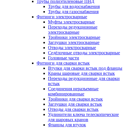
Трубы полиэтиленовые ПНД
Трубы для водоснабжения
Трубы для газоснабжения
Фитинги электросварные
Муфты электросварные
Переходы редукционные
электросварные
Тройники электросварные
Заглушки электросварные
Отводы электросварные
Седёлочные отводы электросварные
Головные части
Фитинги для сварки встык
Втулки для сварки встык под фланцы
Краны шаровые для сварки встык
Переходы редукционные для сварки
встык
Соединения неразъемные
комбинированные
Тройники для сварки встык
Заглушки для сварки встык
Отводы для сварки встык
Удлинители ключа телескопические
для шаровых кранов
Фланцы для втулок