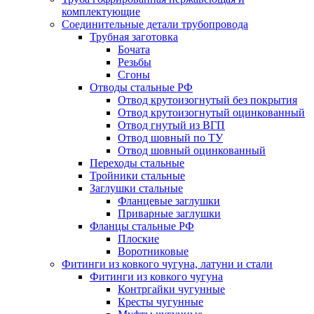
комплектующие
Соединительные детали трубопровода
Трубная заготовка
Бочата
Резьбы
Сгоны
Отводы стальные РФ
Отвод крутоизогнутый без покрытия
Отвод крутоизогнутый оцинкованный
Отвод гнутый из ВГП
Отвод шовный по ТУ
Отвод шовный оцинкованный
Переходы стальные
Тройники стальные
Заглушки стальные
Фланцевые заглушки
Приварные заглушки
Фланцы стальные РФ
Плоские
Воротниковые
Фитинги из ковкого чугуна, латуни и стали
Фитинги из ковкого чугуна
Контргайки чугунные
Кресты чугунные