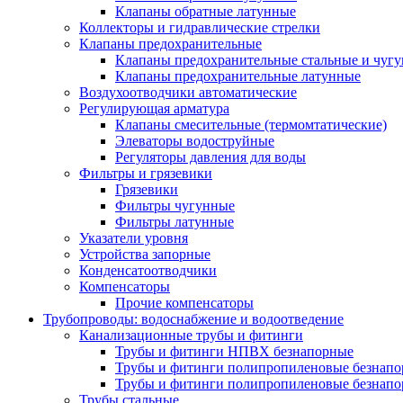
Клапаны обратные латунные
Коллекторы и гидравлические стрелки
Клапаны предохранительные
Клапаны предохранительные стальные и чуг
Клапаны предохранительные латунные
Воздухоотводчики автоматические
Регулирующая арматура
Клапаны смесительные (термомтатические)
Элеваторы водоструйные
Регуляторы давления для воды
Фильтры и грязевики
Грязевики
Фильтры чугунные
Фильтры латунные
Указатели уровня
Устройства запорные
Конденсатоотводчики
Компенсаторы
Прочие компенсаторы
Трубопроводы: водоснабжение и водоотведение
Канализационные трубы и фитинги
Трубы и фитинги НПВХ безнапорные
Трубы и фитинги полипропиленовые безнап
Трубы и фитинги полипропиленовые безнапор
Трубы стальные