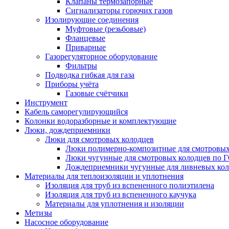
Клапаны термозапорные
Сигнализаторы горючих газов
Изолирующие соединения
Муфтовые (резьбовые)
Фланцевые
Приварные
Газорегуляторное оборудование
Фильтры
Подводка гибкая для газа
Приборы учёта
Газовые счётчики
Инструмент
Кабель саморегулирующийся
Колонки водоразборные и комплектующие
Люки, дождеприемники
Люки для смотровых колодцев
Люки полимерно-композитные для смотровых
Люки чугунные для смотровых колодцев по 
Дождеприемники чугунные для ливневых кол
Материалы для теплоизоляции и уплотнения
Изоляция для труб из вспененного полиэтилена
Изоляция для труб из вспененного каучука
Материалы для уплотнения и изоляции
Метизы
Насосное оборудование