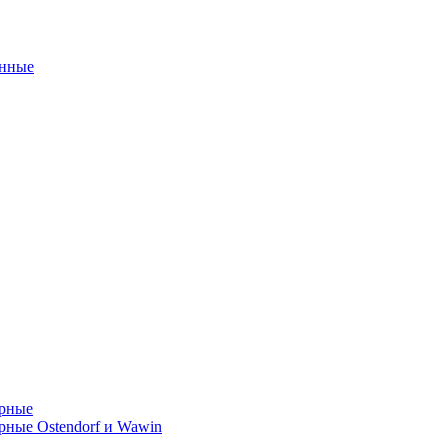
унные
орные
ные Ostendorf и Wawin