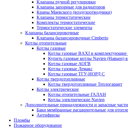
Клапаны ручной регулировки
Клапаны запорные для радиаторов
Краны Маевского (воздухоотводчики)
Клапаны термостатические
Комплекты термостатические
Термостатические элементы
Клапаны балансировочные
Клапаны балансировочные Cimberio
Котлы отопительные
Котлы газовые
Котлы газовые BAXI и комплектующие 
Купить газовые котлы Navien (Навьен) 
Котлы газовые АОГВ
Котлы газовые Лемакс
Котлы газовые ТГУ-НОРД С
Котлы твердотопливные
Котлы твердотопливные Теплогарант
Котлы электрические
Котлы отопительные ГАЛАН
Котлы электрические Navien
Дополнительные принадлежности и запасные части
Баки мембранные расширительные для отопл
Антифризы
Пломбы
Пожарное оборудование