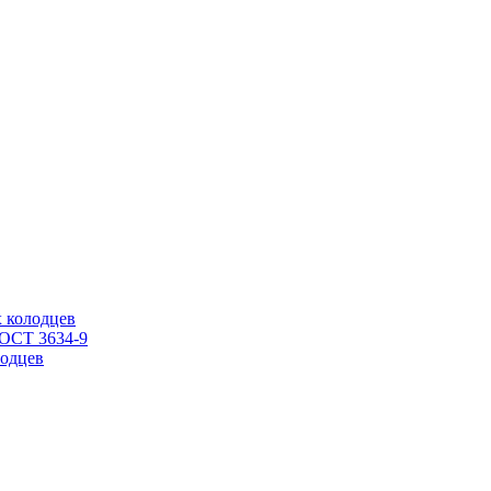
 колодцев
ГОСТ 3634-9
одцев