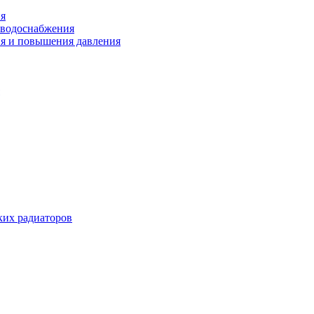
ия
 водоснабжения
ия и повышения давления
их радиаторов