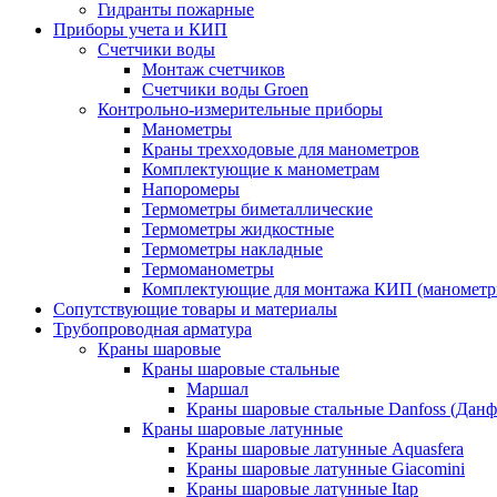
Гидранты пожарные
Приборы учета и КИП
Счетчики воды
Монтаж счетчиков
Счетчики воды Groen
Контрольно-измерительные приборы
Манометры
Краны трехходовые для манометров
Комплектующие к манометрам
Напоромеры
Термометры биметаллические
Термометры жидкостные
Термометры накладные
Термоманометры
Комплектующие для монтажа КИП (манометр
Сопутствующие товары и материалы
Трубопроводная арматура
Краны шаровые
Краны шаровые стальные
Маршал
Краны шаровые стальные Danfoss (Данф
Краны шаровые латунные
Краны шаровые латунные Aquasfera
Краны шаровые латунные Giacomini
Краны шаровые латунные Itap