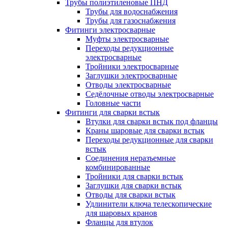
Трубы полиэтиленовые ПНД
Трубы для водоснабжения
Трубы для газоснабжения
Фитинги электросварные
Муфты электросварные
Переходы редукционные
электросварные
Тройники электросварные
Заглушки электросварные
Отводы электросварные
Седёлочные отводы электросварные
Головные части
Фитинги для сварки встык
Втулки для сварки встык под фланцы
Краны шаровые для сварки встык
Переходы редукционные для сварки
встык
Соединения неразъемные
комбинированные
Тройники для сварки встык
Заглушки для сварки встык
Отводы для сварки встык
Удлинители ключа телескопические
для шаровых кранов
Фланцы для втулок