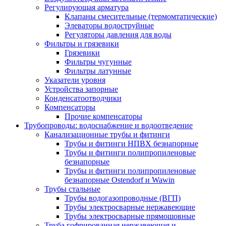
Регулирующая арматура
Клапаны смесительные (термомтатические)
Элеваторы водоструйные
Регуляторы давления для воды
Фильтры и грязевики
Грязевики
Фильтры чугунные
Фильтры латунные
Указатели уровня
Устройства запорные
Конденсатоотводчики
Компенсаторы
Прочие компенсаторы
Трубопроводы: водоснабжение и водоотведение
Канализационные трубы и фитинги
Трубы и фитинги НПВХ безнапорные
Трубы и фитинги полипропиленовые
безнапорные
Трубы и фитинги полипропиленовые
безнапорные Ostendorf и Wawin
Трубы стальные
Трубы водогазопроводные (ВГП)
Трубы электросварные нержавеющие
Трубы электросварные прямошовные
Труба гофрированная нержавеющая и