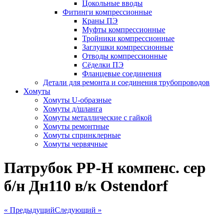
Цокольные вводы
Фитинги компрессионные
Краны ПЭ
Муфты компрессионные
Тройники компрессионные
Заглушки компрессионные
Отводы компрессионные
Сёделки ПЭ
Фланцевые соединения
Детали для ремонта и соединения трубопроводов
Хомуты
Хомуты U-образные
Хомуты д/шланга
Хомуты металлические с гайкой
Хомуты ремонтные
Хомуты спринклерные
Хомуты червячные
Патрубок РР-Н компенс. сер
б/н Дн110 в/к Ostendorf
« Предыдущий
Следующий »