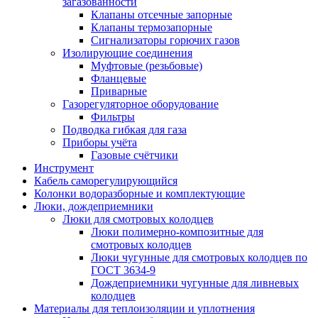
загазованности
Клапаны отсечные запорные
Клапаны термозапорные
Сигнализаторы горючих газов
Изолирующие соединения
Муфтовые (резьбовые)
Фланцевые
Приварные
Газорегуляторное оборудование
Фильтры
Подводка гибкая для газа
Приборы учёта
Газовые счётчики
Инструмент
Кабель саморегулирующийся
Колонки водоразборные и комплектующие
Люки, дождеприемники
Люки для смотровых колодцев
Люки полимерно-композитные для
смотровых колодцев
Люки чугунные для смотровых колодцев по
ГОСТ 3634-9
Дождеприемники чугунные для ливневых
колодцев
Материалы для теплоизоляции и уплотнения