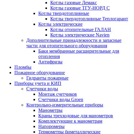
Котлы газовые Лемакс
Котлы газовые ТГУ-НОРД С
Котлы твердотопливные
Котлы твердотопливные Теплогарант
Котлы электрические
Котлы отопительные ГАЛАН
Котлы электрические Navien
Дополнительные принадлежности и запасные
части для отопительного оборудования
Баки мембранные расширительные для
отопления
Антифризы
Пломбы
Пожарное оборудование
Гидранты пожарные
Приборы учета и КИП
Счетчики воды
Монтаж счетчиков
Счетчики воды Groen
Контрольно-измерительные приборы
Манометры
Краны трехходовые для манометров
Комплектующие к манометрам
Напоромеры
Термометры биметаллические