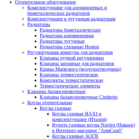
Отопительное оборудование
Комплектующие для алюминиевых и
биметаллических радиаторов
Комплектующие к чугунным радиаторам
Радиаторы
Радиаторы биметаллические
Радиаторы алюминиевые
Радиаторы чугунные
Радиаторы стальные Heaton
Регулирующая арматура для радиаторов
Клапаны ручной регулировки
Клапаны запорные для радиаторов
Краны Маевского (воздухоотводчики)
Клапаны термостатические
Комплекты термостатические
Термостатические элементы
Клапаны балансировочные
Клапаны балансировочные Cimberio
Котлы отопительные
Котлы газовые
Котлы газовые BAXI и
комплектующие (Италия)
Купить газовые котлы Navien (Навьен)
в Интернет-магазине "АрмСнаб"
Котлы газовые АОГВ