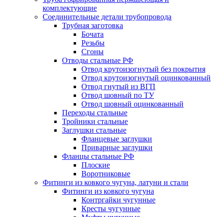
комплектующие
Соединительные детали трубопровода
Трубная заготовка
Бочата
Резьбы
Сгоны
Отводы стальные РФ
Отвод крутоизогнутый без покрытия
Отвод крутоизогнутый оцинкованный
Отвод гнутый из ВГП
Отвод шовный по ТУ
Отвод шовный оцинкованный
Переходы стальные
Тройники стальные
Заглушки стальные
Фланцевые заглушки
Приварные заглушки
Фланцы стальные РФ
Плоские
Воротниковые
Фитинги из ковкого чугуна, латуни и стали
Фитинги из ковкого чугуна
Контргайки чугунные
Кресты чугунные