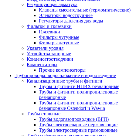
Регулирующая арматура
Клапаны смесительные (термомтатические)
Элеваторы водоструйные
Регуляторы давления для воды
Фильтры и грязевики
Грязевики
Фильтры чугунные
Фильтры латунные
Указатели уровня
Устройства запорные
Конденсатоотводчики
Компенсаторы
Прочие компенсаторы
Трубопроводы: водоснабжение и водоотведение
Канализационные трубы и фитинги
Трубы и фитинги НПВХ безнапорные
Трубы и фитинги полипропиленовые
безнапорные
Трубы и фитинги полипропиленовые
безнапорные Ostendorf и Wawin
Трубы стальные
Трубы водогазопроводные (ВГП)
Трубы электросварные нержавеющие
Трубы электросварные прямошовные
Труба гофрированная нержавеющая и