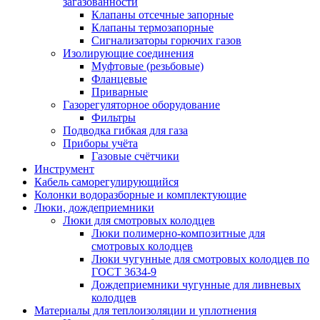
загазованности
Клапаны отсечные запорные
Клапаны термозапорные
Сигнализаторы горючих газов
Изолирующие соединения
Муфтовые (резьбовые)
Фланцевые
Приварные
Газорегуляторное оборудование
Фильтры
Подводка гибкая для газа
Приборы учёта
Газовые счётчики
Инструмент
Кабель саморегулирующийся
Колонки водоразборные и комплектующие
Люки, дождеприемники
Люки для смотровых колодцев
Люки полимерно-композитные для
смотровых колодцев
Люки чугунные для смотровых колодцев по
ГОСТ 3634-9
Дождеприемники чугунные для ливневых
колодцев
Материалы для теплоизоляции и уплотнения