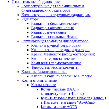
Отопительное оборудование
Комплектующие для алюминиевых и
биметаллических радиаторов
Комплектующие к чугунным радиаторам
Радиаторы
Радиаторы биметаллические
Радиаторы алюминиевые
Радиаторы чугунные
Радиаторы стальные Heaton
Регулирующая арматура для радиаторов
Клапаны ручной регулировки
Клапаны запорные для радиаторов
Краны Маевского (воздухоотводчики)
Клапаны термостатические
Комплекты термостатические
Термостатические элементы
Клапаны балансировочные
Клапаны балансировочные Cimberio
Котлы отопительные
Котлы газовые
Котлы газовые BAXI и
комплектующие (Италия)
Купить газовые котлы Navien (Навьен)
в Интернет-магазине "АрмСнаб"
Котлы газовые АОГВ