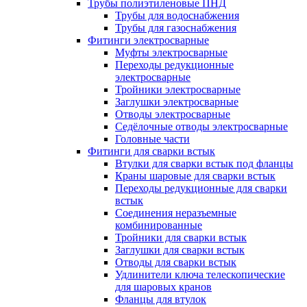
Трубы полиэтиленовые ПНД
Трубы для водоснабжения
Трубы для газоснабжения
Фитинги электросварные
Муфты электросварные
Переходы редукционные
электросварные
Тройники электросварные
Заглушки электросварные
Отводы электросварные
Седёлочные отводы электросварные
Головные части
Фитинги для сварки встык
Втулки для сварки встык под фланцы
Краны шаровые для сварки встык
Переходы редукционные для сварки
встык
Соединения неразъемные
комбинированные
Тройники для сварки встык
Заглушки для сварки встык
Отводы для сварки встык
Удлинители ключа телескопические
для шаровых кранов
Фланцы для втулок