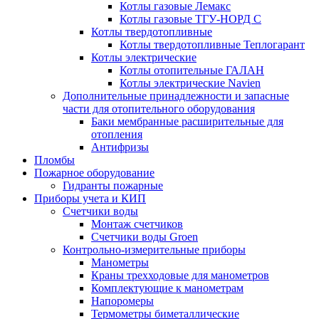
Котлы газовые Лемакс
Котлы газовые ТГУ-НОРД С
Котлы твердотопливные
Котлы твердотопливные Теплогарант
Котлы электрические
Котлы отопительные ГАЛАН
Котлы электрические Navien
Дополнительные принадлежности и запасные
части для отопительного оборудования
Баки мембранные расширительные для
отопления
Антифризы
Пломбы
Пожарное оборудование
Гидранты пожарные
Приборы учета и КИП
Счетчики воды
Монтаж счетчиков
Счетчики воды Groen
Контрольно-измерительные приборы
Манометры
Краны трехходовые для манометров
Комплектующие к манометрам
Напоромеры
Термометры биметаллические