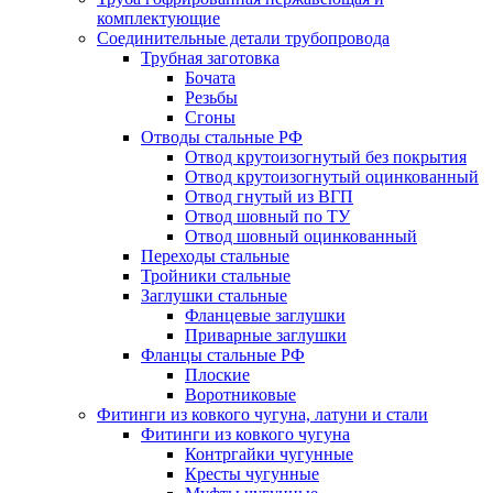
комплектующие
Соединительные детали трубопровода
Трубная заготовка
Бочата
Резьбы
Сгоны
Отводы стальные РФ
Отвод крутоизогнутый без покрытия
Отвод крутоизогнутый оцинкованный
Отвод гнутый из ВГП
Отвод шовный по ТУ
Отвод шовный оцинкованный
Переходы стальные
Тройники стальные
Заглушки стальные
Фланцевые заглушки
Приварные заглушки
Фланцы стальные РФ
Плоские
Воротниковые
Фитинги из ковкого чугуна, латуни и стали
Фитинги из ковкого чугуна
Контргайки чугунные
Кресты чугунные