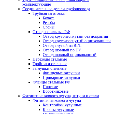
комплектующие
Соединительные детали трубопровода
Трубная заготовка
Бочата
Резьбы
Сгоны
Отводы стальные РФ
Отвод крутоизогнутый без покрытия
Отвод крутоизогнутый оцинкованный
Отвод гнутый из ВГП
Отвод шовный по ТУ
Отвод шовный оцинкованный
Переходы стальные
Тройники стальные
Заглушки стальные
Фланцевые заглушки
Приварные заглушки
Фланцы стальные РФ
Плоские
Воротниковые
Фитинги из ковкого чугуна, латуни и стали
Фитинги из ковкого чугуна
Контргайки чугунные
Кресты чугунные