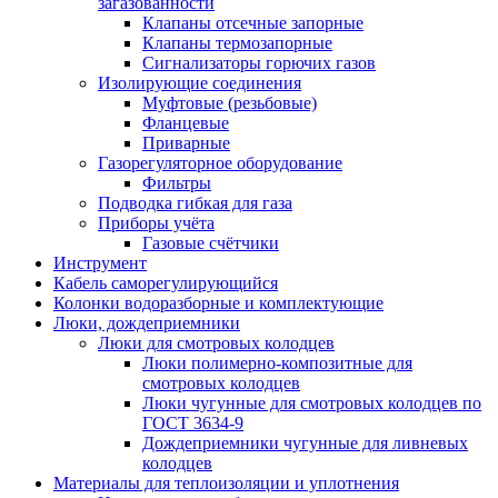
загазованности
Клапаны отсечные запорные
Клапаны термозапорные
Сигнализаторы горючих газов
Изолирующие соединения
Муфтовые (резьбовые)
Фланцевые
Приварные
Газорегуляторное оборудование
Фильтры
Подводка гибкая для газа
Приборы учёта
Газовые счётчики
Инструмент
Кабель саморегулирующийся
Колонки водоразборные и комплектующие
Люки, дождеприемники
Люки для смотровых колодцев
Люки полимерно-композитные для
смотровых колодцев
Люки чугунные для смотровых колодцев по
ГОСТ 3634-9
Дождеприемники чугунные для ливневых
колодцев
Материалы для теплоизоляции и уплотнения