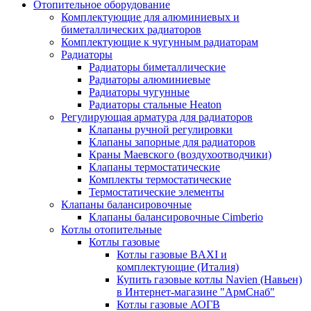
Отопительное оборудование
Комплектующие для алюминиевых и
биметаллических радиаторов
Комплектующие к чугунным радиаторам
Радиаторы
Радиаторы биметаллические
Радиаторы алюминиевые
Радиаторы чугунные
Радиаторы стальные Heaton
Регулирующая арматура для радиаторов
Клапаны ручной регулировки
Клапаны запорные для радиаторов
Краны Маевского (воздухоотводчики)
Клапаны термостатические
Комплекты термостатические
Термостатические элементы
Клапаны балансировочные
Клапаны балансировочные Cimberio
Котлы отопительные
Котлы газовые
Котлы газовые BAXI и
комплектующие (Италия)
Купить газовые котлы Navien (Навьен)
в Интернет-магазине "АрмСнаб"
Котлы газовые АОГВ