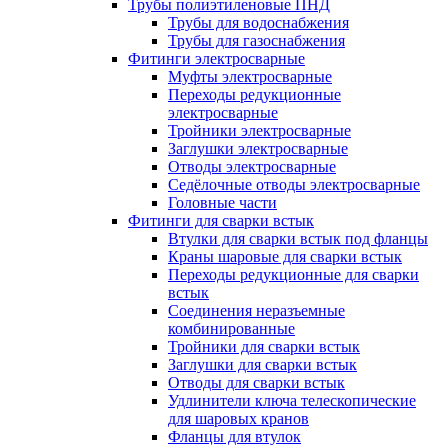
Трубы полиэтиленовые ПНД
Трубы для водоснабжения
Трубы для газоснабжения
Фитинги электросварные
Муфты электросварные
Переходы редукционные
электросварные
Тройники электросварные
Заглушки электросварные
Отводы электросварные
Седёлочные отводы электросварные
Головные части
Фитинги для сварки встык
Втулки для сварки встык под фланцы
Краны шаровые для сварки встык
Переходы редукционные для сварки
встык
Соединения неразъемные
комбинированные
Тройники для сварки встык
Заглушки для сварки встык
Отводы для сварки встык
Удлинители ключа телескопические
для шаровых кранов
Фланцы для втулок