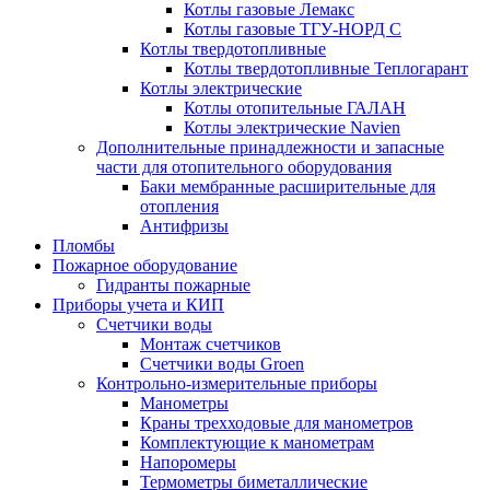
Котлы газовые Лемакс
Котлы газовые ТГУ-НОРД С
Котлы твердотопливные
Котлы твердотопливные Теплогарант
Котлы электрические
Котлы отопительные ГАЛАН
Котлы электрические Navien
Дополнительные принадлежности и запасные
части для отопительного оборудования
Баки мембранные расширительные для
отопления
Антифризы
Пломбы
Пожарное оборудование
Гидранты пожарные
Приборы учета и КИП
Счетчики воды
Монтаж счетчиков
Счетчики воды Groen
Контрольно-измерительные приборы
Манометры
Краны трехходовые для манометров
Комплектующие к манометрам
Напоромеры
Термометры биметаллические