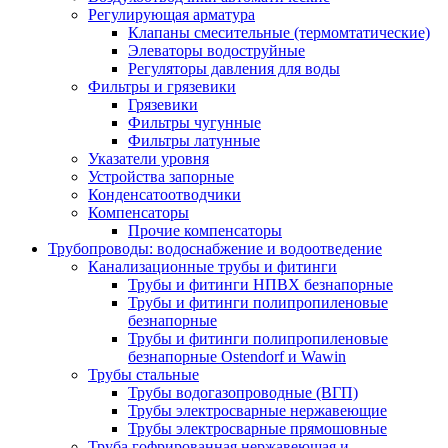
Регулирующая арматура
Клапаны смесительные (термомтатические)
Элеваторы водоструйные
Регуляторы давления для воды
Фильтры и грязевики
Грязевики
Фильтры чугунные
Фильтры латунные
Указатели уровня
Устройства запорные
Конденсатоотводчики
Компенсаторы
Прочие компенсаторы
Трубопроводы: водоснабжение и водоотведение
Канализационные трубы и фитинги
Трубы и фитинги НПВХ безнапорные
Трубы и фитинги полипропиленовые
безнапорные
Трубы и фитинги полипропиленовые
безнапорные Ostendorf и Wawin
Трубы стальные
Трубы водогазопроводные (ВГП)
Трубы электросварные нержавеющие
Трубы электросварные прямошовные
Труба гофрированная нержавеющая и