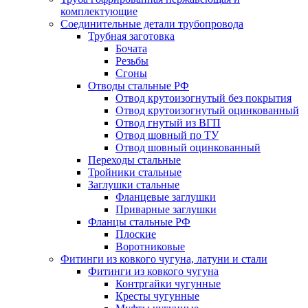
комплектующие
Соединительные детали трубопровода
Трубная заготовка
Бочата
Резьбы
Сгоны
Отводы стальные РФ
Отвод крутоизогнутый без покрытия
Отвод крутоизогнутый оцинкованный
Отвод гнутый из ВГП
Отвод шовный по ТУ
Отвод шовный оцинкованный
Переходы стальные
Тройники стальные
Заглушки стальные
Фланцевые заглушки
Приварные заглушки
Фланцы стальные РФ
Плоские
Воротниковые
Фитинги из ковкого чугуна, латуни и стали
Фитинги из ковкого чугуна
Контргайки чугунные
Кресты чугунные