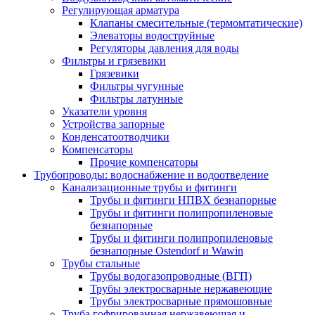
Регулирующая арматура
Клапаны смесительные (термомтатические)
Элеваторы водоструйные
Регуляторы давления для воды
Фильтры и грязевики
Грязевики
Фильтры чугунные
Фильтры латунные
Указатели уровня
Устройства запорные
Конденсатоотводчики
Компенсаторы
Прочие компенсаторы
Трубопроводы: водоснабжение и водоотведение
Канализационные трубы и фитинги
Трубы и фитинги НПВХ безнапорные
Трубы и фитинги полипропиленовые
безнапорные
Трубы и фитинги полипропиленовые
безнапорные Ostendorf и Wawin
Трубы стальные
Трубы водогазопроводные (ВГП)
Трубы электросварные нержавеющие
Трубы электросварные прямошовные
Труба гофрированная нержавеющая и