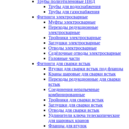
Трубы полиэтиленовые ПНД
Трубы для водоснабжения
Трубы для газоснабжения
Фитинги электросварные
Муфты электросварные
Переходы редукционные
электросварные
Тройники электросварные
Заглушки электросварные
Отводы электросварные
Седёлочные отводы электросварные
Головные части
Фитинги для сварки встык
Втулки для сварки встык под фланцы
Краны шаровые для сварки встык
Переходы редукционные для сварки
встык
Соединения неразъемные
комбинированные
Тройники для сварки встык
Заглушки для сварки встык
Отводы для сварки встык
Удлинители ключа телескопические
для шаровых кранов
Фланцы для втулок