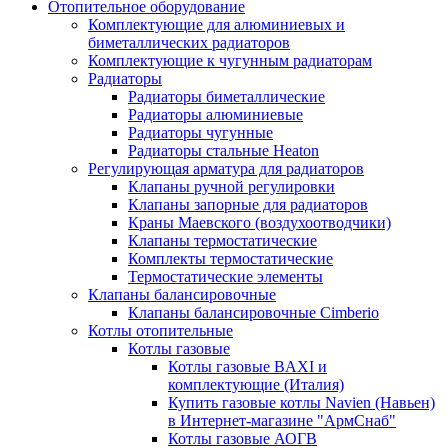
Отопительное оборудование
Комплектующие для алюминиевых и
биметаллических радиаторов
Комплектующие к чугунным радиаторам
Радиаторы
Радиаторы биметаллические
Радиаторы алюминиевые
Радиаторы чугунные
Радиаторы стальные Heaton
Регулирующая арматура для радиаторов
Клапаны ручной регулировки
Клапаны запорные для радиаторов
Краны Маевского (воздухоотводчики)
Клапаны термостатические
Комплекты термостатические
Термостатические элементы
Клапаны балансировочные
Клапаны балансировочные Cimberio
Котлы отопительные
Котлы газовые
Котлы газовые BAXI и
комплектующие (Италия)
Купить газовые котлы Navien (Навьен)
в Интернет-магазине "АрмСнаб"
Котлы газовые АОГВ