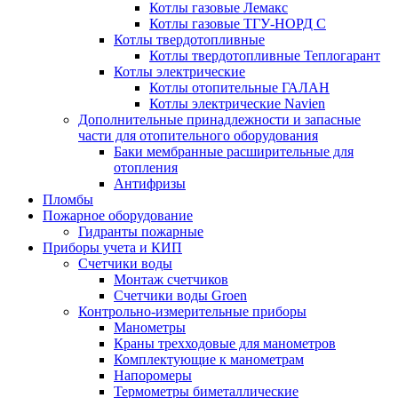
Котлы газовые Лемакс
Котлы газовые ТГУ-НОРД С
Котлы твердотопливные
Котлы твердотопливные Теплогарант
Котлы электрические
Котлы отопительные ГАЛАН
Котлы электрические Navien
Дополнительные принадлежности и запасные
части для отопительного оборудования
Баки мембранные расширительные для
отопления
Антифризы
Пломбы
Пожарное оборудование
Гидранты пожарные
Приборы учета и КИП
Счетчики воды
Монтаж счетчиков
Счетчики воды Groen
Контрольно-измерительные приборы
Манометры
Краны трехходовые для манометров
Комплектующие к манометрам
Напоромеры
Термометры биметаллические