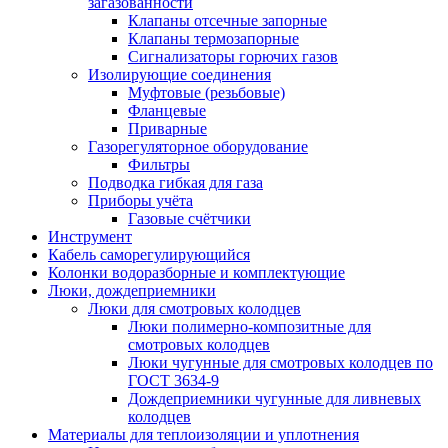
загазованности
Клапаны отсечные запорные
Клапаны термозапорные
Сигнализаторы горючих газов
Изолирующие соединения
Муфтовые (резьбовые)
Фланцевые
Приварные
Газорегуляторное оборудование
Фильтры
Подводка гибкая для газа
Приборы учёта
Газовые счётчики
Инструмент
Кабель саморегулирующийся
Колонки водоразборные и комплектующие
Люки, дождеприемники
Люки для смотровых колодцев
Люки полимерно-композитные для
смотровых колодцев
Люки чугунные для смотровых колодцев по
ГОСТ 3634-9
Дождеприемники чугунные для ливневых
колодцев
Материалы для теплоизоляции и уплотнения