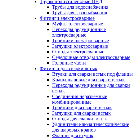
Трубы полиэтиленовые ПНД
Трубы для водоснабжения
Трубы для газоснабжения
Фитинги электросварные
Муфты электросварные
Переходы редукционные
электросварные
Тройники электросварные
Заглушки электросварные
Отводы электросварные
Седёлочные отводы электросварные
Головные части
Фитинги для сварки встык
Втулки для сварки встык под фланцы
Краны шаровые для сварки встык
Переходы редукционные для сварки
встык
Соединения неразъемные
комбинированные
Тройники для сварки встык
Заглушки для сварки встык
Отводы для сварки встык
Удлинители ключа телескопические
для шаровых кранов
Фланцы для втулок