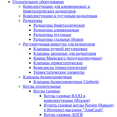
Отопительное оборудование
Комплектующие для алюминиевых и
биметаллических радиаторов
Комплектующие к чугунным радиаторам
Радиаторы
Радиаторы биметаллические
Радиаторы алюминиевые
Радиаторы чугунные
Радиаторы стальные Heaton
Регулирующая арматура для радиаторов
Клапаны ручной регулировки
Клапаны запорные для радиаторов
Краны Маевского (воздухоотводчики)
Клапаны термостатические
Комплекты термостатические
Термостатические элементы
Клапаны балансировочные
Клапаны балансировочные Cimberio
Котлы отопительные
Котлы газовые
Котлы газовые BAXI и
комплектующие (Италия)
Купить газовые котлы Navien (Навьен)
в Интернет-магазине "АрмСнаб"
Котлы газовые АОГВ