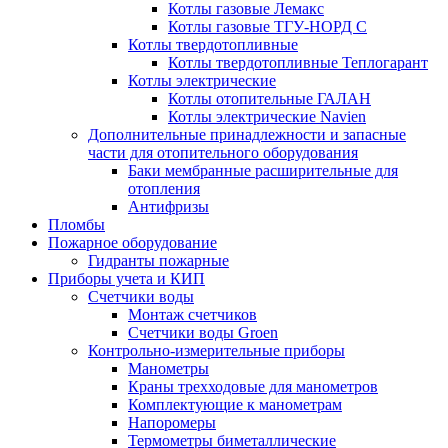
Котлы газовые Лемакс
Котлы газовые ТГУ-НОРД С
Котлы твердотопливные
Котлы твердотопливные Теплогарант
Котлы электрические
Котлы отопительные ГАЛАН
Котлы электрические Navien
Дополнительные принадлежности и запасные
части для отопительного оборудования
Баки мембранные расширительные для
отопления
Антифризы
Пломбы
Пожарное оборудование
Гидранты пожарные
Приборы учета и КИП
Счетчики воды
Монтаж счетчиков
Счетчики воды Groen
Контрольно-измерительные приборы
Манометры
Краны трехходовые для манометров
Комплектующие к манометрам
Напоромеры
Термометры биметаллические