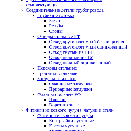
комплектующие
Соединительные детали трубопровода
Трубная заготовка
Бочата
Резьбы
Сгоны
Отводы стальные РФ
Отвод крутоизогнутый без покрытия
Отвод крутоизогнутый оцинкованный
Отвод гнутый из ВГП
Отвод шовный по ТУ
Отвод шовный оцинкованный
Переходы стальные
Тройники стальные
Заглушки стальные
Фланцевые заглушки
Приварные заглушки
Фланцы стальные РФ
Плоские
Воротниковые
Фитинги из ковкого чугуна, латуни и стали
Фитинги из ковкого чугуна
Контргайки чугунные
Кресты чугунные