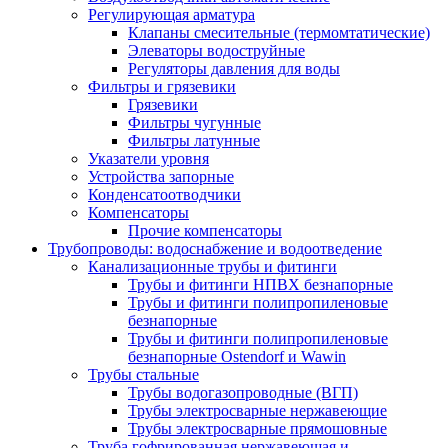
Регулирующая арматура
Клапаны смесительные (термомтатические)
Элеваторы водоструйные
Регуляторы давления для воды
Фильтры и грязевики
Грязевики
Фильтры чугунные
Фильтры латунные
Указатели уровня
Устройства запорные
Конденсатоотводчики
Компенсаторы
Прочие компенсаторы
Трубопроводы: водоснабжение и водоотведение
Канализационные трубы и фитинги
Трубы и фитинги НПВХ безнапорные
Трубы и фитинги полипропиленовые
безнапорные
Трубы и фитинги полипропиленовые
безнапорные Ostendorf и Wawin
Трубы стальные
Трубы водогазопроводные (ВГП)
Трубы электросварные нержавеющие
Трубы электросварные прямошовные
Труба гофрированная нержавеющая и