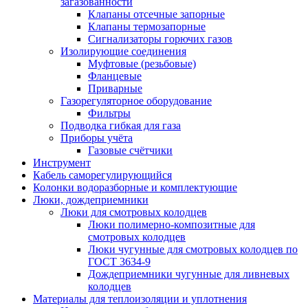
загазованности
Клапаны отсечные запорные
Клапаны термозапорные
Сигнализаторы горючих газов
Изолирующие соединения
Муфтовые (резьбовые)
Фланцевые
Приварные
Газорегуляторное оборудование
Фильтры
Подводка гибкая для газа
Приборы учёта
Газовые счётчики
Инструмент
Кабель саморегулирующийся
Колонки водоразборные и комплектующие
Люки, дождеприемники
Люки для смотровых колодцев
Люки полимерно-композитные для
смотровых колодцев
Люки чугунные для смотровых колодцев по
ГОСТ 3634-9
Дождеприемники чугунные для ливневых
колодцев
Материалы для теплоизоляции и уплотнения