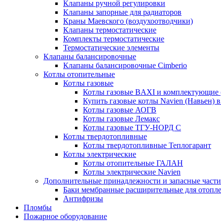
Клапаны ручной регулировки
Клапаны запорные для радиаторов
Краны Маевского (воздухоотводчики)
Клапаны термостатические
Комплекты термостатические
Термостатические элементы
Клапаны балансировочные
Клапаны балансировочные Cimberio
Котлы отопительные
Котлы газовые
Котлы газовые BAXI и комплектующие 
Купить газовые котлы Navien (Навьен) 
Котлы газовые АОГВ
Котлы газовые Лемакс
Котлы газовые ТГУ-НОРД С
Котлы твердотопливные
Котлы твердотопливные Теплогарант
Котлы электрические
Котлы отопительные ГАЛАН
Котлы электрические Navien
Дополнительные принадлежности и запасные части
Баки мембранные расширительные для отопл
Антифризы
Пломбы
Пожарное оборудование