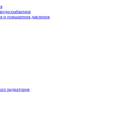
ия
 водоснабжения
ия и повышения давления
их радиаторов