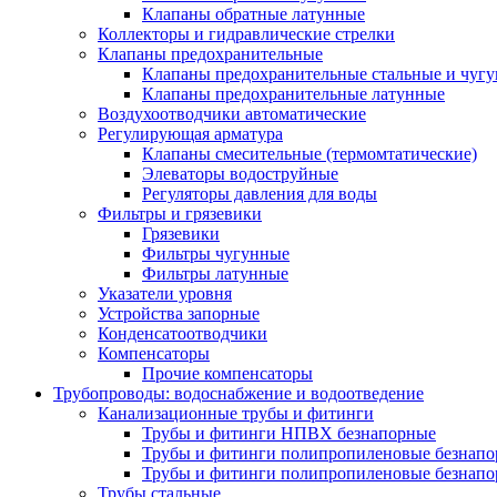
Клапаны обратные латунные
Коллекторы и гидравлические стрелки
Клапаны предохранительные
Клапаны предохранительные стальные и чуг
Клапаны предохранительные латунные
Воздухоотводчики автоматические
Регулирующая арматура
Клапаны смесительные (термомтатические)
Элеваторы водоструйные
Регуляторы давления для воды
Фильтры и грязевики
Грязевики
Фильтры чугунные
Фильтры латунные
Указатели уровня
Устройства запорные
Конденсатоотводчики
Компенсаторы
Прочие компенсаторы
Трубопроводы: водоснабжение и водоотведение
Канализационные трубы и фитинги
Трубы и фитинги НПВХ безнапорные
Трубы и фитинги полипропиленовые безнап
Трубы и фитинги полипропиленовые безнапор
Трубы стальные