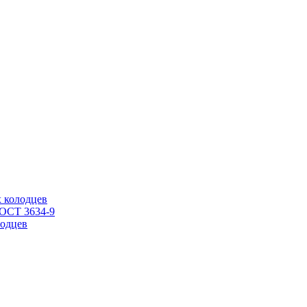
 колодцев
ГОСТ 3634-9
одцев