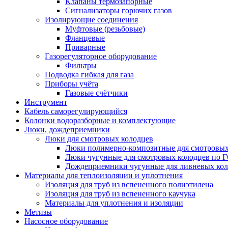
Клапаны термозапорные
Сигнализаторы горючих газов
Изолирующие соединения
Муфтовые (резьбовые)
Фланцевые
Приварные
Газорегуляторное оборудование
Фильтры
Подводка гибкая для газа
Приборы учёта
Газовые счётчики
Инструмент
Кабель саморегулирующийся
Колонки водоразборные и комплектующие
Люки, дождеприемники
Люки для смотровых колодцев
Люки полимерно-композитные для смотровых
Люки чугунные для смотровых колодцев по 
Дождеприемники чугунные для ливневых кол
Материалы для теплоизоляции и уплотнения
Изоляция для труб из вспененного полиэтилена
Изоляция для труб из вспененного каучука
Материалы для уплотнения и изоляции
Метизы
Насосное оборудование