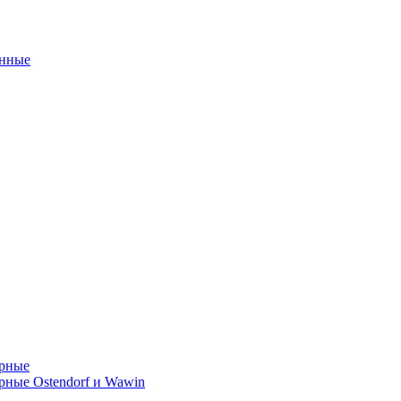
унные
орные
ные Ostendorf и Wawin