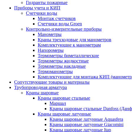
Гидранты пожарные
Приборы учета и КИП
Счетчики воды
Монтаж счетчиков
Счетчики воды Groen
Контрольно-измерительные приборы
Манометры
Краны трехходовые для манометров
Комплектующие к манометрам
Напоромеры
Термометры биметаллические
Термометры жидкостные
Термометры накладные
Термоманометры
Комплектующие для монтажа КИП (манометр
Сопутствующие товары и материалы
Трубопроводная арматура
Краны шаровые
Краны шаровые стальные
Маршал
Краны шаровые стальные Danfoss (Данф
Краны шаровые латунные
Краны шаровые латунные Aquasfera
Краны шаровые латунные Giacomini
Краны шаровые латунные Itap