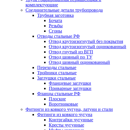
комплектующие
Соединительные детали трубопровода
Трубная заготовка
Бочата
Резьбы
Сгоны
Отводы стальные РФ
Отвод крутоизогнутый без покрытия
Отвод крутоизогнутый оцинкованный
Отвод гнутый из ВГП
Отвод шовный по ТУ
Отвод шовный оцинкованный
Переходы стальные
Тройники стальные
Заглушки стальные
Фланцевые заглушки
Приварные заглушки
Фланцы стальные РФ
Плоские
Воротниковые
Фитинги из ковкого чугуна, латуни и стали
Фитинги из ковкого чугуна
Контргайки чугунные
Кресты чугунные