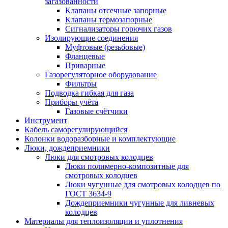
загазованности
Клапаны отсечные запорные
Клапаны термозапорные
Сигнализаторы горючих газов
Изолирующие соединения
Муфтовые (резьбовые)
Фланцевые
Приварные
Газорегуляторное оборудование
Фильтры
Подводка гибкая для газа
Приборы учёта
Газовые счётчики
Инструмент
Кабель саморегулирующийся
Колонки водоразборные и комплектующие
Люки, дождеприемники
Люки для смотровых колодцев
Люки полимерно-композитные для
смотровых колодцев
Люки чугунные для смотровых колодцев по
ГОСТ 3634-9
Дождеприемники чугунные для ливневых
колодцев
Материалы для теплоизоляции и уплотнения