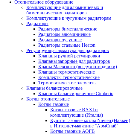
Отопительное оборудование
Комплектующие для алюминиевых и
биметаллических радиаторов
Комплектующие к чугунным радиаторам
Радиаторы
Радиаторы биметаллические
Радиаторы алюминиевые
Радиаторы чугунные
Радиаторы стальные Heaton
Регулирующая арматура для радиаторов
Клапаны ручной регулировки
Клапаны запорные для радиаторов
Краны Маевского (воздухоотводчики)
Клапаны термостатические
Комплекты термостатические
Термостатические элементы
Клапаны балансировочные
Клапаны балансировочные Cimberio
Котлы отопительные
Котлы газовые
Котлы газовые BAXI и
комплектующие (Италия)
Купить газовые котлы Navien (Навьен)
в Интернет-магазине "АрмСнаб"
Котлы газовые АОГВ