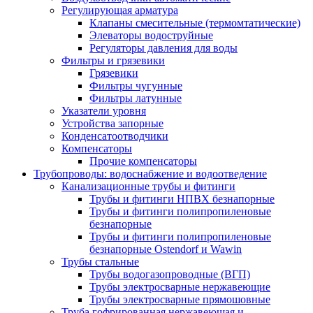
Регулирующая арматура
Клапаны смесительные (термомтатические)
Элеваторы водоструйные
Регуляторы давления для воды
Фильтры и грязевики
Грязевики
Фильтры чугунные
Фильтры латунные
Указатели уровня
Устройства запорные
Конденсатоотводчики
Компенсаторы
Прочие компенсаторы
Трубопроводы: водоснабжение и водоотведение
Канализационные трубы и фитинги
Трубы и фитинги НПВХ безнапорные
Трубы и фитинги полипропиленовые
безнапорные
Трубы и фитинги полипропиленовые
безнапорные Ostendorf и Wawin
Трубы стальные
Трубы водогазопроводные (ВГП)
Трубы электросварные нержавеющие
Трубы электросварные прямошовные
Труба гофрированная нержавеющая и