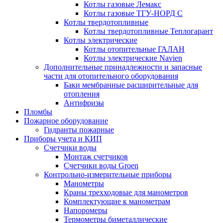
Котлы газовые Лемакс
Котлы газовые ТГУ-НОРД С
Котлы твердотопливные
Котлы твердотопливные Теплогарант
Котлы электрические
Котлы отопительные ГАЛАН
Котлы электрические Navien
Дополнительные принадлежности и запасные
части для отопительного оборудования
Баки мембранные расширительные для
отопления
Антифризы
Пломбы
Пожарное оборудование
Гидранты пожарные
Приборы учета и КИП
Счетчики воды
Монтаж счетчиков
Счетчики воды Groen
Контрольно-измерительные приборы
Манометры
Краны трехходовые для манометров
Комплектующие к манометрам
Напоромеры
Термометры биметаллические