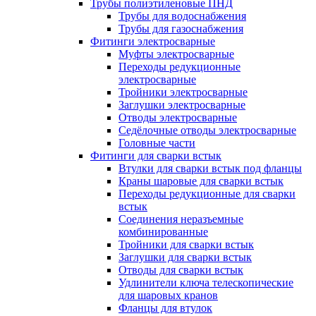
Трубы полиэтиленовые ПНД
Трубы для водоснабжения
Трубы для газоснабжения
Фитинги электросварные
Муфты электросварные
Переходы редукционные
электросварные
Тройники электросварные
Заглушки электросварные
Отводы электросварные
Седёлочные отводы электросварные
Головные части
Фитинги для сварки встык
Втулки для сварки встык под фланцы
Краны шаровые для сварки встык
Переходы редукционные для сварки
встык
Соединения неразъемные
комбинированные
Тройники для сварки встык
Заглушки для сварки встык
Отводы для сварки встык
Удлинители ключа телескопические
для шаровых кранов
Фланцы для втулок