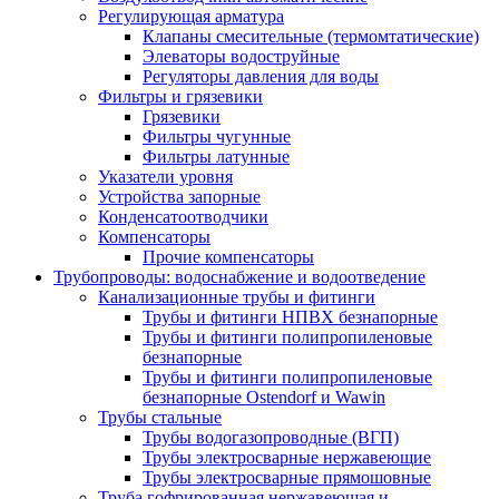
Регулирующая арматура
Клапаны смесительные (термомтатические)
Элеваторы водоструйные
Регуляторы давления для воды
Фильтры и грязевики
Грязевики
Фильтры чугунные
Фильтры латунные
Указатели уровня
Устройства запорные
Конденсатоотводчики
Компенсаторы
Прочие компенсаторы
Трубопроводы: водоснабжение и водоотведение
Канализационные трубы и фитинги
Трубы и фитинги НПВХ безнапорные
Трубы и фитинги полипропиленовые
безнапорные
Трубы и фитинги полипропиленовые
безнапорные Ostendorf и Wawin
Трубы стальные
Трубы водогазопроводные (ВГП)
Трубы электросварные нержавеющие
Трубы электросварные прямошовные
Труба гофрированная нержавеющая и