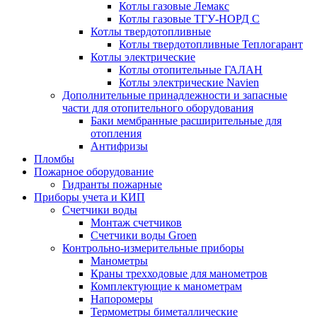
Котлы газовые Лемакс
Котлы газовые ТГУ-НОРД С
Котлы твердотопливные
Котлы твердотопливные Теплогарант
Котлы электрические
Котлы отопительные ГАЛАН
Котлы электрические Navien
Дополнительные принадлежности и запасные
части для отопительного оборудования
Баки мембранные расширительные для
отопления
Антифризы
Пломбы
Пожарное оборудование
Гидранты пожарные
Приборы учета и КИП
Счетчики воды
Монтаж счетчиков
Счетчики воды Groen
Контрольно-измерительные приборы
Манометры
Краны трехходовые для манометров
Комплектующие к манометрам
Напоромеры
Термометры биметаллические