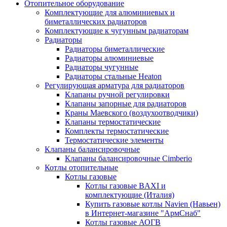
Отопительное оборудование
Комплектующие для алюминиевых и
биметаллических радиаторов
Комплектующие к чугунным радиаторам
Радиаторы
Радиаторы биметаллические
Радиаторы алюминиевые
Радиаторы чугунные
Радиаторы стальные Heaton
Регулирующая арматура для радиаторов
Клапаны ручной регулировки
Клапаны запорные для радиаторов
Краны Маевского (воздухоотводчики)
Клапаны термостатические
Комплекты термостатические
Термостатические элементы
Клапаны балансировочные
Клапаны балансировочные Cimberio
Котлы отопительные
Котлы газовые
Котлы газовые BAXI и
комплектующие (Италия)
Купить газовые котлы Navien (Навьен)
в Интернет-магазине "АрмСнаб"
Котлы газовые АОГВ