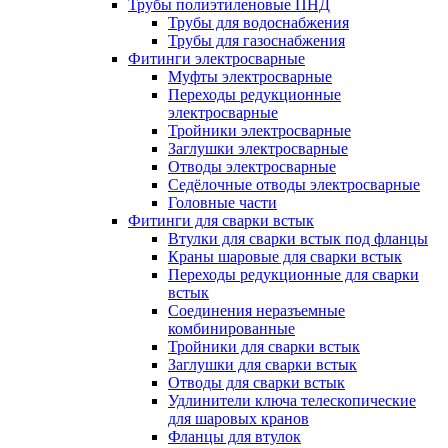
Трубы полиэтиленовые ПНД
Трубы для водоснабжения
Трубы для газоснабжения
Фитинги электросварные
Муфты электросварные
Переходы редукционные
электросварные
Тройники электросварные
Заглушки электросварные
Отводы электросварные
Седёлочные отводы электросварные
Головные части
Фитинги для сварки встык
Втулки для сварки встык под фланцы
Краны шаровые для сварки встык
Переходы редукционные для сварки
встык
Соединения неразъемные
комбинированные
Тройники для сварки встык
Заглушки для сварки встык
Отводы для сварки встык
Удлинители ключа телескопические
для шаровых кранов
Фланцы для втулок