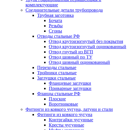
комплектующие
Соединительные детали трубопровода
Трубная заготовка
Бочата
Резьбы
Сгоны
Отводы стальные РФ
Отвод крутоизогнутый без покрытия
Отвод крутоизогнутый оцинкованный
Отвод гнутый из ВГП
Отвод шовный по ТУ
Отвод шовный оцинкованный
Переходы стальные
Тройники стальные
Заглушки стальные
Фланцевые заглушки
Приварные заглушки
Фланцы стальные РФ
Плоские
Воротниковые
Фитинги из ковкого чугуна, латуни и стали
Фитинги из ковкого чугуна
Контргайки чугунные
Кресты чугунные