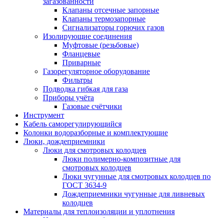
загазованности
Клапаны отсечные запорные
Клапаны термозапорные
Сигнализаторы горючих газов
Изолирующие соединения
Муфтовые (резьбовые)
Фланцевые
Приварные
Газорегуляторное оборудование
Фильтры
Подводка гибкая для газа
Приборы учёта
Газовые счётчики
Инструмент
Кабель саморегулирующийся
Колонки водоразборные и комплектующие
Люки, дождеприемники
Люки для смотровых колодцев
Люки полимерно-композитные для
смотровых колодцев
Люки чугунные для смотровых колодцев по
ГОСТ 3634-9
Дождеприемники чугунные для ливневых
колодцев
Материалы для теплоизоляции и уплотнения