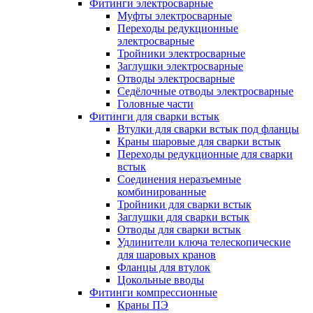
Фитинги электросварные
Муфты электросварные
Переходы редукционные
электросварные
Тройники электросварные
Заглушки электросварные
Отводы электросварные
Седёлочные отводы электросварные
Головные части
Фитинги для сварки встык
Втулки для сварки встык под фланцы
Краны шаровые для сварки встык
Переходы редукционные для сварки
встык
Соединения неразъемные
комбинированные
Тройники для сварки встык
Заглушки для сварки встык
Отводы для сварки встык
Удлинители ключа телескопические
для шаровых кранов
Фланцы для втулок
Цокольные вводы
Фитинги компрессионные
Краны ПЭ