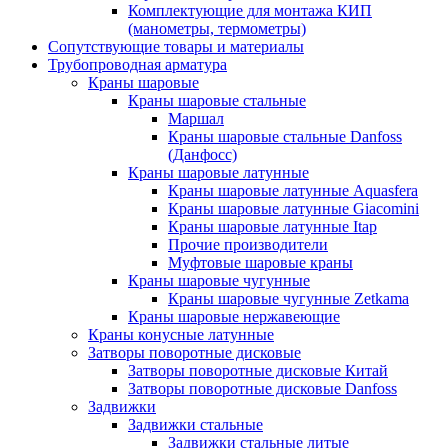
Комплектующие для монтажа КИП
(манометры, термометры)
Сопутствующие товары и материалы
Трубопроводная арматура
Краны шаровые
Краны шаровые стальные
Маршал
Краны шаровые стальные Danfoss
(Данфосс)
Краны шаровые латунные
Краны шаровые латунные Aquasfera
Краны шаровые латунные Giacomini
Краны шаровые латунные Itap
Прочие производители
Муфтовые шаровые краны
Краны шаровые чугунные
Краны шаровые чугунные Zetkama
Краны шаровые нержавеющие
Краны конусные латунные
Затворы поворотные дисковые
Затворы поворотные дисковые Китай
Затворы поворотные дисковые Danfoss
Задвижки
Задвижки стальные
Задвижки стальные литые