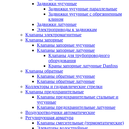
Задвижки чугунные
Задвижки чугунные параллельные
Задвижки чугунные с обрезиненным
клином
Задвижки латунные
Электроприводы к задвижкам
Клапаны электромагнитные
Клапаны запорные
Клапаны запорные чугунные
Клапаны запорные латунные
Клапаны для трубопроводного
оборудования
Краны запорные латунные Danfoss
Клапаны обратные
Клапаны обратные чугунные
Клапаны обратные латунные
Коллекторы и гидравлические стрелки
Клапаны предохранительные
Клапаны предохранительные стальные и
чугунные
Клапаны предохранительные латунные
Воздухоотводчики автоматические
Регулирующая арматура
Клапаны смесительные (термомтатические)
Элеваторы водоструйные