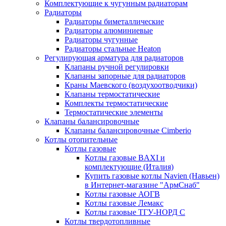
Комплектующие к чугунным радиаторам
Радиаторы
Радиаторы биметаллические
Радиаторы алюминиевые
Радиаторы чугунные
Радиаторы стальные Heaton
Регулирующая арматура для радиаторов
Клапаны ручной регулировки
Клапаны запорные для радиаторов
Краны Маевского (воздухоотводчики)
Клапаны термостатические
Комплекты термостатические
Термостатические элементы
Клапаны балансировочные
Клапаны балансировочные Cimberio
Котлы отопительные
Котлы газовые
Котлы газовые BAXI и
комплектующие (Италия)
Купить газовые котлы Navien (Навьен)
в Интернет-магазине "АрмСнаб"
Котлы газовые АОГВ
Котлы газовые Лемакс
Котлы газовые ТГУ-НОРД С
Котлы твердотопливные