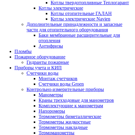
Котлы твердотопливные Теплогарант
Котлы электрические
Котлы отопительные ГАЛАН
Котлы электрические Navien
Дополнительные принадлежности и запасные
части для отопительного оборудования
Баки мембранные расширительные для
отопления
Антифризы
Пломбы
Пожарное оборудование
Гидранты пожарные
Приборы учета и КИП
Счетчики воды
Монтаж счетчиков
Счетчики воды Groen
Контрольно-измерительные приборы
Манометры
Краны трехходовые для манометров
Комплектующие к манометрам
Напоромеры
Термометры биметаллические
Термометры жидкостные
Термометры накладные
Термоманометры