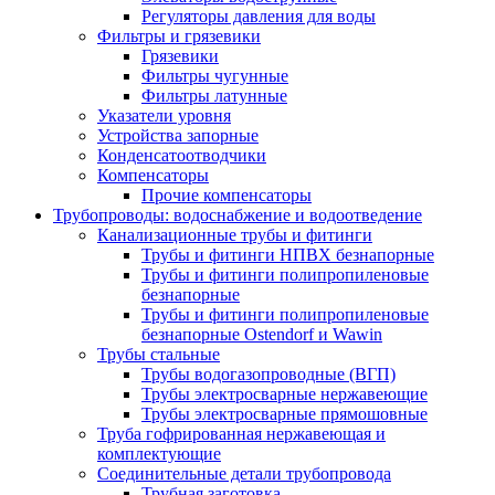
Регуляторы давления для воды
Фильтры и грязевики
Грязевики
Фильтры чугунные
Фильтры латунные
Указатели уровня
Устройства запорные
Конденсатоотводчики
Компенсаторы
Прочие компенсаторы
Трубопроводы: водоснабжение и водоотведение
Канализационные трубы и фитинги
Трубы и фитинги НПВХ безнапорные
Трубы и фитинги полипропиленовые
безнапорные
Трубы и фитинги полипропиленовые
безнапорные Ostendorf и Wawin
Трубы стальные
Трубы водогазопроводные (ВГП)
Трубы электросварные нержавеющие
Трубы электросварные прямошовные
Труба гофрированная нержавеющая и
комплектующие
Соединительные детали трубопровода
Трубная заготовка