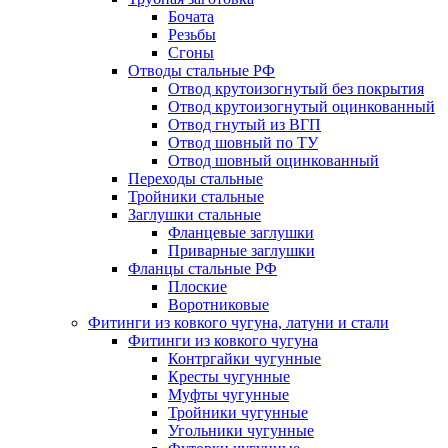
Бочата
Резьбы
Сгоны
Отводы стальные РФ
Отвод крутоизогнутый без покрытия
Отвод крутоизогнутый оцинкованный
Отвод гнутый из ВГП
Отвод шовный по ТУ
Отвод шовный оцинкованный
Переходы стальные
Тройники стальные
Заглушки стальные
Фланцевые заглушки
Приварные заглушки
Фланцы стальные РФ
Плоские
Воротниковые
Фитинги из ковкого чугуна, латуни и стали
Фитинги из ковкого чугуна
Контргайки чугунные
Кресты чугунные
Муфты чугунные
Тройники чугунные
Угольники чугунные