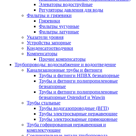
Элеваторы водоструйные
Регуляторы давления для воды
Фильтры и грязевики
Грязевики
Фильтры чугунные
Фильтры латунные
Указатели уровня
Устройства запорные
Конденсатоотводчики
Компенсаторы
Прочие компенсаторы
Трубопроводы: водоснабжение и водоотведение
Канализационные трубы и фитинги
Трубы и фитинги НПВХ безнапорные
Трубы и фитинги полипропиленовые
безнапорные
Трубы и фитинги полипропиленовые
безнапорные Ostendorf и Wawin
Трубы стальные
Трубы водогазопроводные (ВГП)
Трубы электросварные нержавеющие
Трубы электросварные прямошовные
Труба гофрированная нержавеющая и
комплектующие
Соединительные детали трубопровода