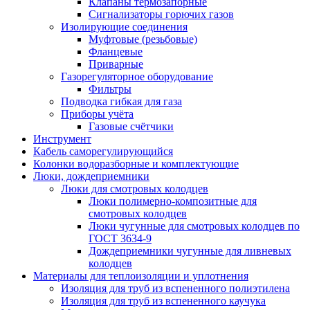
Клапаны термозапорные
Сигнализаторы горючих газов
Изолирующие соединения
Муфтовые (резьбовые)
Фланцевые
Приварные
Газорегуляторное оборудование
Фильтры
Подводка гибкая для газа
Приборы учёта
Газовые счётчики
Инструмент
Кабель саморегулирующийся
Колонки водоразборные и комплектующие
Люки, дождеприемники
Люки для смотровых колодцев
Люки полимерно-композитные для
смотровых колодцев
Люки чугунные для смотровых колодцев по
ГОСТ 3634-9
Дождеприемники чугунные для ливневых
колодцев
Материалы для теплоизоляции и уплотнения
Изоляция для труб из вспененного полиэтилена
Изоляция для труб из вспененного каучука