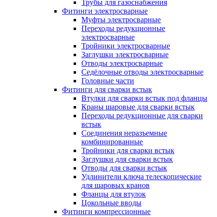
Трубы для газоснабжения
Фитинги электросварные
Муфты электросварные
Переходы редукционные
электросварные
Тройники электросварные
Заглушки электросварные
Отводы электросварные
Седёлочные отводы электросварные
Головные части
Фитинги для сварки встык
Втулки для сварки встык под фланцы
Краны шаровые для сварки встык
Переходы редукционные для сварки
встык
Соединения неразъемные
комбинированные
Тройники для сварки встык
Заглушки для сварки встык
Отводы для сварки встык
Удлинители ключа телескопические
для шаровых кранов
Фланцы для втулок
Цокольные вводы
Фитинги компрессионные