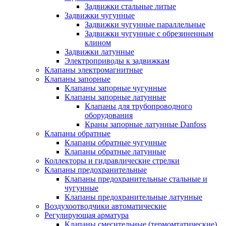
Задвижки стальные литые
Задвижки чугунные
Задвижки чугунные параллельные
Задвижки чугунные с обрезиненным
клином
Задвижки латунные
Электроприводы к задвижкам
Клапаны электромагнитные
Клапаны запорные
Клапаны запорные чугунные
Клапаны запорные латунные
Клапаны для трубопроводного
оборудования
Краны запорные латунные Danfoss
Клапаны обратные
Клапаны обратные чугунные
Клапаны обратные латунные
Коллекторы и гидравлические стрелки
Клапаны предохранительные
Клапаны предохранительные стальные и
чугунные
Клапаны предохранительные латунные
Воздухоотводчики автоматические
Регулирующая арматура
Клапаны смесительные (термомтатические)