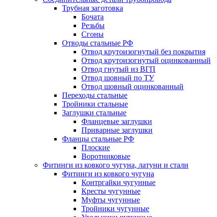
Трубная заготовка
Бочата
Резьбы
Сгоны
Отводы стальные РФ
Отвод крутоизогнутый без покрытия
Отвод крутоизогнутый оцинкованный
Отвод гнутый из ВГП
Отвод шовный по ТУ
Отвод шовный оцинкованный
Переходы стальные
Тройники стальные
Заглушки стальные
Фланцевые заглушки
Приварные заглушки
Фланцы стальные РФ
Плоские
Воротниковые
Фитинги из ковкого чугуна, латуни и стали
Фитинги из ковкого чугуна
Контргайки чугунные
Кресты чугунные
Муфты чугунные
Тройники чугунные