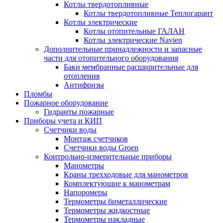
Котлы твердотопливные
Котлы твердотопливные Теплогарант
Котлы электрические
Котлы отопительные ГАЛАН
Котлы электрические Navien
Дополнительные принадлежности и запасные
части для отопительного оборудования
Баки мембранные расширительные для
отопления
Антифризы
Пломбы
Пожарное оборудование
Гидранты пожарные
Приборы учета и КИП
Счетчики воды
Монтаж счетчиков
Счетчики воды Groen
Контрольно-измерительные приборы
Манометры
Краны трехходовые для манометров
Комплектующие к манометрам
Напоромеры
Термометры биметаллические
Термометры жидкостные
Термометры накладные