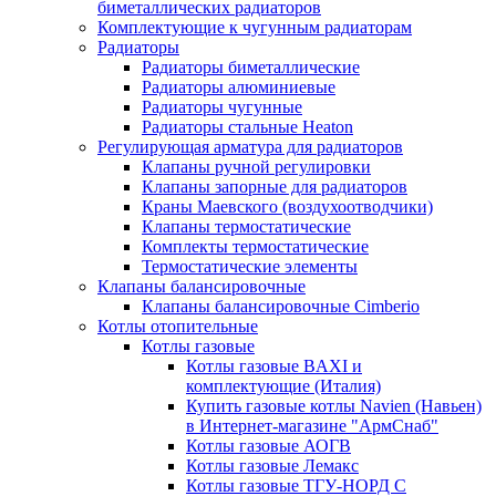
биметаллических радиаторов
Комплектующие к чугунным радиаторам
Радиаторы
Радиаторы биметаллические
Радиаторы алюминиевые
Радиаторы чугунные
Радиаторы стальные Heaton
Регулирующая арматура для радиаторов
Клапаны ручной регулировки
Клапаны запорные для радиаторов
Краны Маевского (воздухоотводчики)
Клапаны термостатические
Комплекты термостатические
Термостатические элементы
Клапаны балансировочные
Клапаны балансировочные Cimberio
Котлы отопительные
Котлы газовые
Котлы газовые BAXI и
комплектующие (Италия)
Купить газовые котлы Navien (Навьен)
в Интернет-магазине "АрмСнаб"
Котлы газовые АОГВ
Котлы газовые Лемакс
Котлы газовые ТГУ-НОРД С