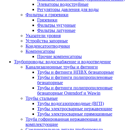
Элеваторы водоструйные
Регуляторы давления для воды
Фильтры и грязевики
Грязевики
Фильтры чугунные
Фильтры латунные
Указатели уровня
Устройства запорные
Конденсатоотводчики
Компенсаторы
Прочие компенсаторы
Трубопроводы: водоснабжение и водоотведение
Канализационные трубы и фитинги
Трубы и фитинги НПВХ безнапорные
Трубы и фитинги полипропиленовые
безнапорные
Трубы и фитинги полипропиленовые
безнапорные Ostendorf и Wawin
Трубы стальные
Трубы водогазопроводные (ВГП)
Трубы электросварные нержавеющие
Трубы электросварные прямошовные
Труба гофрированная нержавеющая и
комплектующие
Соединительные детали трубопровода