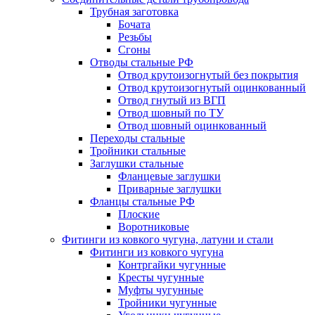
Трубная заготовка
Бочата
Резьбы
Сгоны
Отводы стальные РФ
Отвод крутоизогнутый без покрытия
Отвод крутоизогнутый оцинкованный
Отвод гнутый из ВГП
Отвод шовный по ТУ
Отвод шовный оцинкованный
Переходы стальные
Тройники стальные
Заглушки стальные
Фланцевые заглушки
Приварные заглушки
Фланцы стальные РФ
Плоские
Воротниковые
Фитинги из ковкого чугуна, латуни и стали
Фитинги из ковкого чугуна
Контргайки чугунные
Кресты чугунные
Муфты чугунные
Тройники чугунные