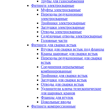
Трубы для газоснабжения
Фитинги электросварные
Муфты электросварные
Переходы редукционные
электросварные
Тройники электросварные
Заглушки электросварные
Отводы электросварные
Седёлочные отводы электросварные
Головные части
Фитинги для сварки встык
Втулки для сварки встык под фланцы
Краны шаровые для сварки встык
Переходы редукционные для сварки
встык
Соединения неразъемные
комбинированные
Тройники для сварки встык
Заглушки для сварки встык
Отводы для сварки встык
Удлинители ключа телескопические
для шаровых кранов
Фланцы для втулок
Цокольные вводы
Фитинги компрессионные