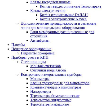
Котлы твердотопливные
Котлы твердотопливные Теплогарант
Котлы электрические
Котлы отопительные ГАЛАН
Котлы электрические Navien
Дополнительные принадлежности и запасные
части для отопительного оборудования
Баки мембранные расширительные для
отопления
Антифризы
Пломбы
Пожарное оборудование
Гидранты пожарные
Приборы учета и КИП
Счетчики воды
Монтаж счетчиков
Счетчики воды Groen
Контрольно-измерительные приборы
Манометры
Краны трехходовые для манометров
Комплектующие к манометрам
Напоромеры
Термометры биметаллические
Термометры жидкостные
Термометры накладные