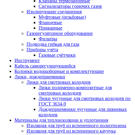
Клапаны термозапорные
Сигнализаторы горючих газов
Изолирующие соединения
Муфтовые (резьбовые)
Фланцевые
Приварные
Газорегуляторное оборудование
Фильтры
Подводка гибкая для газа
Приборы учёта
Газовые счётчики
Инструмент
Кабель саморегулирующийся
Колонки водоразборные и комплектующие
Люки, дождеприемники
Люки для смотровых колодцев
Люки полимерно-композитные для
смотровых колодцев
Люки чугунные для смотровых колодцев по
ГОСТ 3634-9
Дождеприемники чугунные для ливневых
колодцев
Материалы для теплоизоляции и уплотнения
Изоляция для труб из вспененного полиэтилена
Изоляция для труб из вспененного каучука