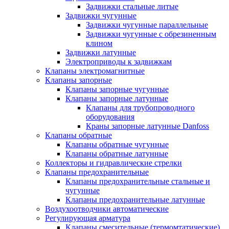
Задвижки стальные литые
Задвижки чугунные
Задвижки чугунные параллельные
Задвижки чугунные с обрезиненным
клином
Задвижки латунные
Электроприводы к задвижкам
Клапаны электромагнитные
Клапаны запорные
Клапаны запорные чугунные
Клапаны запорные латунные
Клапаны для трубопроводного
оборудования
Краны запорные латунные Danfoss
Клапаны обратные
Клапаны обратные чугунные
Клапаны обратные латунные
Коллекторы и гидравлические стрелки
Клапаны предохранительные
Клапаны предохранительные стальные и
чугунные
Клапаны предохранительные латунные
Воздухоотводчики автоматические
Регулирующая арматура
Клапаны смесительные (термомтатические)