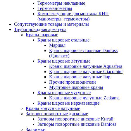
Термометры накладные
Термоманометры
Комплектующие для монтажа КИП
(манометры, термометры)
Сопутствующие товары и материалы
Трубопроводная арматура
Краны шаровые
Краны шаровые стальные
Маршал
Краны шаровые стальные Danfoss
(Данфосс)
Краны шаровые латунные
Краны шаровые латунные Aquasfera
Краны шаровые латунные Giacomini
Краны шаровые латунные Itap
Прочие производители
Муфтовые шаровые краны
Краны шаровые чугунные
Краны шаровые чугунные Zetkama
Краны шаровые нержавеющие
Краны конусные латунные
Затворы поворотные дисковые
Затворы поворотные дисковые Китай
Затворы поворотные дисковые Danfoss
Задвижки