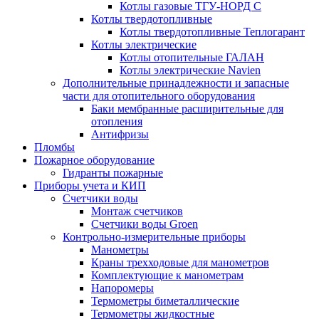
Котлы газовые ТГУ-НОРД С
Котлы твердотопливные
Котлы твердотопливные Теплогарант
Котлы электрические
Котлы отопительные ГАЛАН
Котлы электрические Navien
Дополнительные принадлежности и запасные
части для отопительного оборудования
Баки мембранные расширительные для
отопления
Антифризы
Пломбы
Пожарное оборудование
Гидранты пожарные
Приборы учета и КИП
Счетчики воды
Монтаж счетчиков
Счетчики воды Groen
Контрольно-измерительные приборы
Манометры
Краны трехходовые для манометров
Комплектующие к манометрам
Напоромеры
Термометры биметаллические
Термометры жидкостные