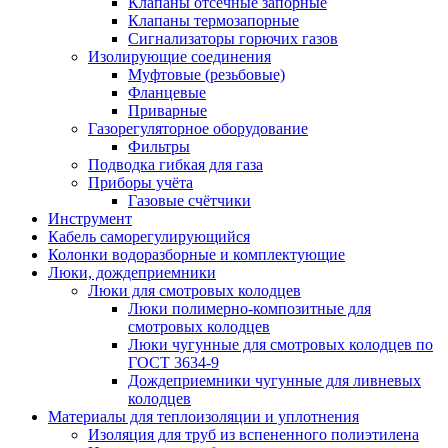
Клапаны отсечные запорные
Клапаны термозапорные
Сигнализаторы горючих газов
Изолирующие соединения
Муфтовые (резьбовые)
Фланцевые
Приварные
Газорегуляторное оборудование
Фильтры
Подводка гибкая для газа
Приборы учёта
Газовые счётчики
Инструмент
Кабель саморегулирующийся
Колонки водоразборные и комплектующие
Люки, дождеприемники
Люки для смотровых колодцев
Люки полимерно-композитные для
смотровых колодцев
Люки чугунные для смотровых колодцев по
ГОСТ 3634-9
Дождеприемники чугунные для ливневых
колодцев
Материалы для теплоизоляции и уплотнения
Изоляция для труб из вспененного полиэтилена