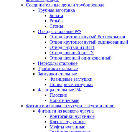
Соединительные детали трубопровода
Трубная заготовка
Бочата
Резьбы
Сгоны
Отводы стальные РФ
Отвод крутоизогнутый без покрытия
Отвод крутоизогнутый оцинкованный
Отвод гнутый из ВГП
Отвод шовный по ТУ
Отвод шовный оцинкованный
Переходы стальные
Тройники стальные
Заглушки стальные
Фланцевые заглушки
Приварные заглушки
Фланцы стальные РФ
Плоские
Воротниковые
Фитинги из ковкого чугуна, латуни и стали
Фитинги из ковкого чугуна
Контргайки чугунные
Кресты чугунные
Муфты чугунные