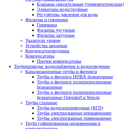
Клапаны смесительные (термомтатические)
Элеваторы водоструйные
Регуляторы давления для воды
Фильтры и грязевики
Грязевики
Фильтры чугунные
Фильтры латунные
Указатели уровня
Устройства запорные
Конденсатоотводчики
Компенсаторы
Прочие компенсаторы
Трубопроводы: водоснабжение и водоотведение
Канализационные трубы и фитинги
Трубы и фитинги НПВХ безнапорные
Трубы и фитинги полипропиленовые
безнапорные
Трубы и фитинги полипропиленовые
безнапорные Ostendorf и Wawin
Трубы стальные
Трубы водогазопроводные (ВГП)
Трубы электросварные нержавеющие
Трубы электросварные прямошовные
Труба гофрированная нержавеющая и
комплектующие