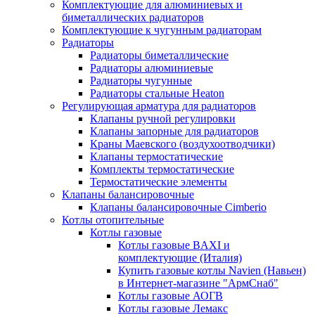
Комплектующие для алюминиевых и
биметаллических радиаторов
Комплектующие к чугунным радиаторам
Радиаторы
Радиаторы биметаллические
Радиаторы алюминиевые
Радиаторы чугунные
Радиаторы стальные Heaton
Регулирующая арматура для радиаторов
Клапаны ручной регулировки
Клапаны запорные для радиаторов
Краны Маевского (воздухоотводчики)
Клапаны термостатические
Комплекты термостатические
Термостатические элементы
Клапаны балансировочные
Клапаны балансировочные Cimberio
Котлы отопительные
Котлы газовые
Котлы газовые BAXI и
комплектующие (Италия)
Купить газовые котлы Navien (Навьен)
в Интернет-магазине "АрмСнаб"
Котлы газовые АОГВ
Котлы газовые Лемакс