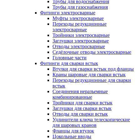
Трубы для водоснабжения
Трубы для газоснабжения
Фитинги электросварные
Муфты электросварные
Переходы редукционные
электросварные
Тройники электросварные
Заглушки электросварные
Отводы электросварные
Седёлочные отводы электросварные
Головные части
Фитинги для сварки встык
Втулки для сварки встык под фланцы
Краны шаровые для сварки встык
Переходы редукционные для сварки
встык
Соединения неразъемные
комбинированные
Тройники для сварки встык
Заглушки для сварки встык
Отводы для сварки встык
Удлинители ключа телескопические
для шаровых кранов
Фланцы для втулок
Цокольные вводы