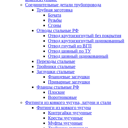
Соединительные детали трубопровода
Трубная заготовка
Бочата
Резьбы
Сгоны
Отводы стальные РФ
Отвод крутоизогнутый без покрытия
Отвод крутоизогнутый оцинкованный
Отвод гнутый из ВГП
Отвод шовный по ТУ
Отвод шовный оцинкованный
Переходы стальные
Тройники стальные
Заглушки стальные
Фланцевые заглушки
Приварные заглушки
Фланцы стальные РФ
Плоские
Воротниковые
Фитинги из ковкого чугуна, латуни и стали
Фитинги из ковкого чугуна
Контргайки чугунные
Кресты чугунные
Муфты чугунные