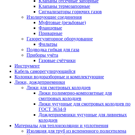
Клапаны отсечные запорные
Клапаны термозапорные
Сигнализаторы горючих газов
Изолирующие соединения
Муфтовые (резьбовые)
Фланцевые
Приварные
Газорегуляторное оборудование
Фильтры
Подводка гибкая для газа
Приборы учёта
Газовые счётчики
Инструмент
Кабель саморегулирующийся
Колонки водоразборные и комплектующие
Люки, дождеприемники
Люки для смотровых колодцев
Люки полимерно-композитные для
смотровых колодцев
Люки чугунные для смотровых колодцев по
ГОСТ 3634-9
Дождеприемники чугунные для ливневых
колодцев
Материалы для теплоизоляции и уплотнения
Изоляция для труб из вспененного полиэтилена