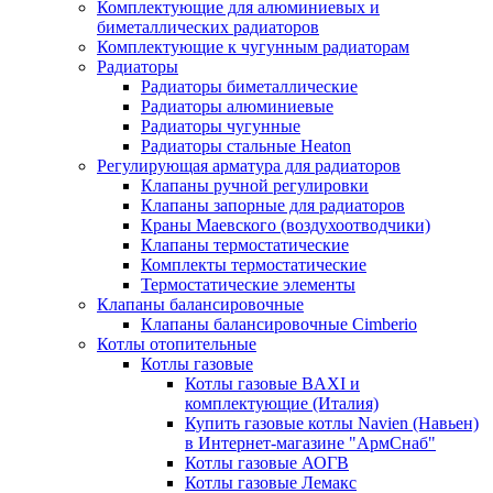
Комплектующие для алюминиевых и
биметаллических радиаторов
Комплектующие к чугунным радиаторам
Радиаторы
Радиаторы биметаллические
Радиаторы алюминиевые
Радиаторы чугунные
Радиаторы стальные Heaton
Регулирующая арматура для радиаторов
Клапаны ручной регулировки
Клапаны запорные для радиаторов
Краны Маевского (воздухоотводчики)
Клапаны термостатические
Комплекты термостатические
Термостатические элементы
Клапаны балансировочные
Клапаны балансировочные Cimberio
Котлы отопительные
Котлы газовые
Котлы газовые BAXI и
комплектующие (Италия)
Купить газовые котлы Navien (Навьен)
в Интернет-магазине "АрмСнаб"
Котлы газовые АОГВ
Котлы газовые Лемакс