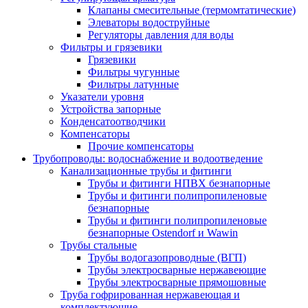
Клапаны смесительные (термомтатические)
Элеваторы водоструйные
Регуляторы давления для воды
Фильтры и грязевики
Грязевики
Фильтры чугунные
Фильтры латунные
Указатели уровня
Устройства запорные
Конденсатоотводчики
Компенсаторы
Прочие компенсаторы
Трубопроводы: водоснабжение и водоотведение
Канализационные трубы и фитинги
Трубы и фитинги НПВХ безнапорные
Трубы и фитинги полипропиленовые
безнапорные
Трубы и фитинги полипропиленовые
безнапорные Ostendorf и Wawin
Трубы стальные
Трубы водогазопроводные (ВГП)
Трубы электросварные нержавеющие
Трубы электросварные прямошовные
Труба гофрированная нержавеющая и
комплектующие