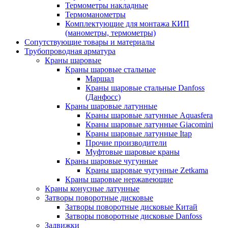
Термометры накладные
Термоманометры
Комплектующие для монтажа КИП
(манометры, термометры)
Сопутствующие товары и материалы
Трубопроводная арматура
Краны шаровые
Краны шаровые стальные
Маршал
Краны шаровые стальные Danfoss
(Данфосс)
Краны шаровые латунные
Краны шаровые латунные Aquasfera
Краны шаровые латунные Giacomini
Краны шаровые латунные Itap
Прочие производители
Муфтовые шаровые краны
Краны шаровые чугунные
Краны шаровые чугунные Zetkama
Краны шаровые нержавеющие
Краны конусные латунные
Затворы поворотные дисковые
Затворы поворотные дисковые Китай
Затворы поворотные дисковые Danfoss
Задвижки