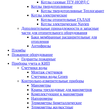
Котлы газовые ТГУ-НОРД С
Котлы твердотопливные
Котлы твердотопливные Теплогарант
Котлы электрические
Котлы отопительные ГАЛАН
Котлы электрические Navien
Дополнительные принадлежности и запасные
части для отопительного оборудования
Баки мембранные расширительные для
отопления
Антифризы
Пломбы
Пожарное оборудование
Гидранты пожарные
Приборы учета и КИП
Счетчики воды
Монтаж счетчиков
Счетчики воды Groen
Контрольно-измерительные приборы
Манометры
Краны трехходовые для манометров
Комплектующие к манометрам
Напоромеры
Термометры биметаллические
Термометры жидкостные