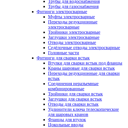
Трубы для водоснабжения
Трубы для газоснабжения
Фитинги электросварные
Муфты электросварные
Переходы редукционные
электросварные
Тройники электросварные
Заглушки электросварные
Отводы электросварные
Седёлочные отводы электросварные
Головные части
Фитинги для сварки встык
Втулки для сварки встык под фланцы
Краны шаровые для сварки встык
Переходы редукционные для сварки
встык
Соединения неразъемные
комбинированные
Тройники для сварки встык
Заглушки для сварки встык
Отводы для сварки встык
Удлинители ключа телескопические
для шаровых кранов
Фланцы для втулок
Цокольные вводы