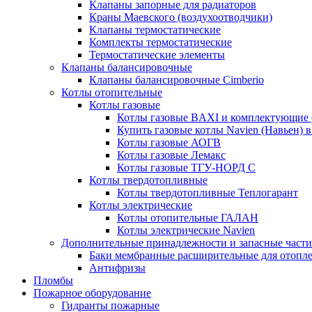
Клапаны запорные для радиаторов
Краны Маевского (воздухоотводчики)
Клапаны термостатические
Комплекты термостатические
Термостатические элементы
Клапаны балансировочные
Клапаны балансировочные Cimberio
Котлы отопительные
Котлы газовые
Котлы газовые BAXI и комплектующие 
Купить газовые котлы Navien (Навьен) 
Котлы газовые АОГВ
Котлы газовые Лемакс
Котлы газовые ТГУ-НОРД С
Котлы твердотопливные
Котлы твердотопливные Теплогарант
Котлы электрические
Котлы отопительные ГАЛАН
Котлы электрические Navien
Дополнительные принадлежности и запасные части
Баки мембранные расширительные для отопл
Антифризы
Пломбы
Пожарное оборудование
Гидранты пожарные