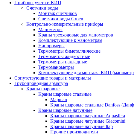
Приборы учета и КИП
Счетчики воды
Монтаж счетчиков
Счетчики воды Groen
Контрольно-измерительные приборы
Манометры
Краны трехходовые для манометров
Комплектующие к манометрам
Напоромеры
Термометры биметаллические
Термометры жидкостные
Термометры накладные
Термоманометры
Комплектующие для монтажа КИП (манометр
Сопутствующие товары и материалы
Трубопроводная арматура
Краны шаровые
Краны шаровые стальные
Маршал
Краны шаровые стальные Danfoss (Данф
Краны шаровые латунные
Краны шаровые латунные Aquasfera
Краны шаровые латунные Giacomini
Краны шаровые латунные Itap
Прочие производители