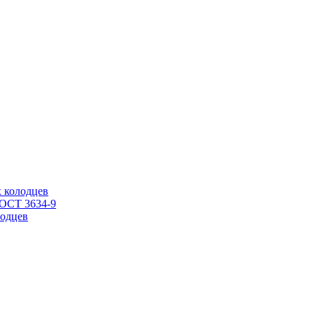
 колодцев
ГОСТ 3634-9
одцев