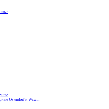
унные
орные
ные Ostendorf и Wawin