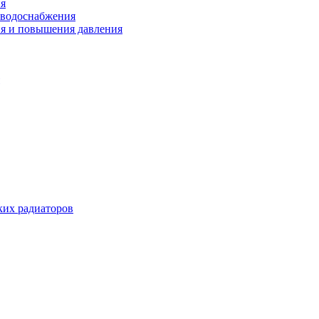
ия
 водоснабжения
ия и повышения давления
их радиаторов