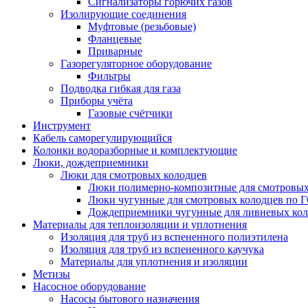
Сигнализаторы горючих газов
Изолирующие соединения
Муфтовые (резьбовые)
Фланцевые
Приварные
Газорегуляторное оборудование
Фильтры
Подводка гибкая для газа
Приборы учёта
Газовые счётчики
Инструмент
Кабель саморегулирующийся
Колонки водоразборные и комплектующие
Люки, дождеприемники
Люки для смотровых колодцев
Люки полимерно-композитные для смотровых
Люки чугунные для смотровых колодцев по 
Дождеприемники чугунные для ливневых кол
Материалы для теплоизоляции и уплотнения
Изоляция для труб из вспененного полиэтилена
Изоляция для труб из вспененного каучука
Материалы для уплотнения и изоляции
Метизы
Насосное оборудование
Насосы бытового назначения