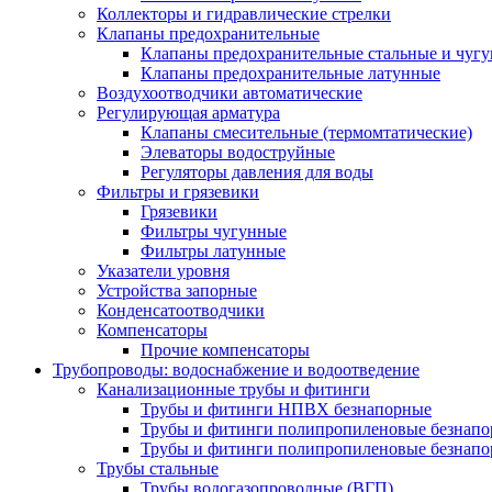
Коллекторы и гидравлические стрелки
Клапаны предохранительные
Клапаны предохранительные стальные и чуг
Клапаны предохранительные латунные
Воздухоотводчики автоматические
Регулирующая арматура
Клапаны смесительные (термомтатические)
Элеваторы водоструйные
Регуляторы давления для воды
Фильтры и грязевики
Грязевики
Фильтры чугунные
Фильтры латунные
Указатели уровня
Устройства запорные
Конденсатоотводчики
Компенсаторы
Прочие компенсаторы
Трубопроводы: водоснабжение и водоотведение
Канализационные трубы и фитинги
Трубы и фитинги НПВХ безнапорные
Трубы и фитинги полипропиленовые безнап
Трубы и фитинги полипропиленовые безнапор
Трубы стальные
Трубы водогазопроводные (ВГП)