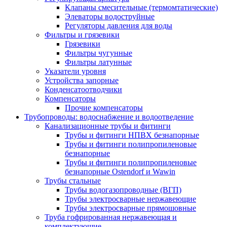
Клапаны смесительные (термомтатические)
Элеваторы водоструйные
Регуляторы давления для воды
Фильтры и грязевики
Грязевики
Фильтры чугунные
Фильтры латунные
Указатели уровня
Устройства запорные
Конденсатоотводчики
Компенсаторы
Прочие компенсаторы
Трубопроводы: водоснабжение и водоотведение
Канализационные трубы и фитинги
Трубы и фитинги НПВХ безнапорные
Трубы и фитинги полипропиленовые
безнапорные
Трубы и фитинги полипропиленовые
безнапорные Ostendorf и Wawin
Трубы стальные
Трубы водогазопроводные (ВГП)
Трубы электросварные нержавеющие
Трубы электросварные прямошовные
Труба гофрированная нержавеющая и
комплектующие