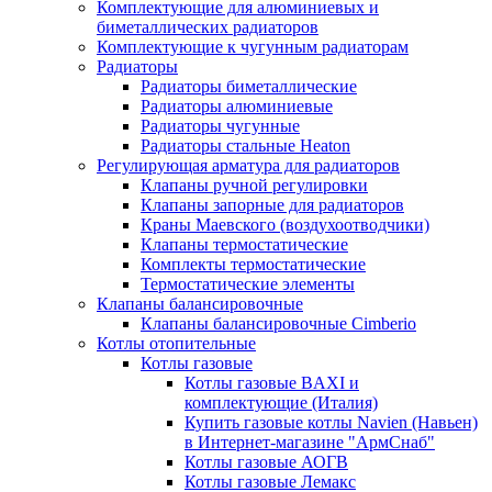
Комплектующие для алюминиевых и
биметаллических радиаторов
Комплектующие к чугунным радиаторам
Радиаторы
Радиаторы биметаллические
Радиаторы алюминиевые
Радиаторы чугунные
Радиаторы стальные Heaton
Регулирующая арматура для радиаторов
Клапаны ручной регулировки
Клапаны запорные для радиаторов
Краны Маевского (воздухоотводчики)
Клапаны термостатические
Комплекты термостатические
Термостатические элементы
Клапаны балансировочные
Клапаны балансировочные Cimberio
Котлы отопительные
Котлы газовые
Котлы газовые BAXI и
комплектующие (Италия)
Купить газовые котлы Navien (Навьен)
в Интернет-магазине "АрмСнаб"
Котлы газовые АОГВ
Котлы газовые Лемакс