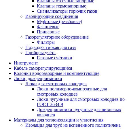
Клапаны отсечные запорные
Клапаны термозапорные
Сигнализаторы горючих газов
Изолирующие соединения
Муфтовые (резьбовые)
Фланцевые
Приварные
Газорегуляторное оборудование
Фильтры
Подводка гибкая для газа
Приборы учёта
Газовые счётчики
Инструмент
Кабель саморегулирующийся
Колонки водоразборные и комплектующие
Люки, дождеприемники
Люки для смотровых колодцев
Люки полимерно-композитные для
смотровых колодцев
Люки чугунные для смотровых колодцев по
ГОСТ 3634-9
Дождеприемники чугунные для ливневых
колодцев
Материалы для теплоизоляции и уплотнения
Изоляция для труб из вспененного полиэтилена