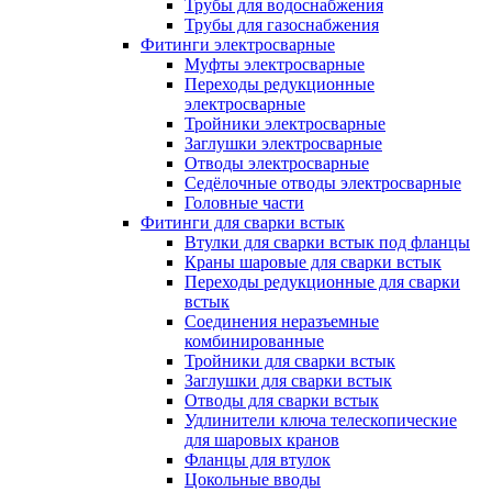
Трубы для водоснабжения
Трубы для газоснабжения
Фитинги электросварные
Муфты электросварные
Переходы редукционные
электросварные
Тройники электросварные
Заглушки электросварные
Отводы электросварные
Седёлочные отводы электросварные
Головные части
Фитинги для сварки встык
Втулки для сварки встык под фланцы
Краны шаровые для сварки встык
Переходы редукционные для сварки
встык
Соединения неразъемные
комбинированные
Тройники для сварки встык
Заглушки для сварки встык
Отводы для сварки встык
Удлинители ключа телескопические
для шаровых кранов
Фланцы для втулок
Цокольные вводы