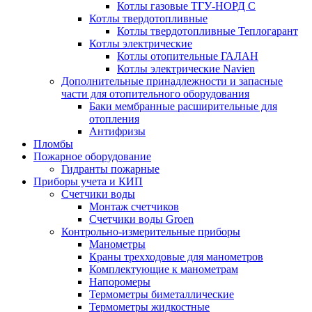
Котлы газовые ТГУ-НОРД С
Котлы твердотопливные
Котлы твердотопливные Теплогарант
Котлы электрические
Котлы отопительные ГАЛАН
Котлы электрические Navien
Дополнительные принадлежности и запасные
части для отопительного оборудования
Баки мембранные расширительные для
отопления
Антифризы
Пломбы
Пожарное оборудование
Гидранты пожарные
Приборы учета и КИП
Счетчики воды
Монтаж счетчиков
Счетчики воды Groen
Контрольно-измерительные приборы
Манометры
Краны трехходовые для манометров
Комплектующие к манометрам
Напоромеры
Термометры биметаллические
Термометры жидкостные