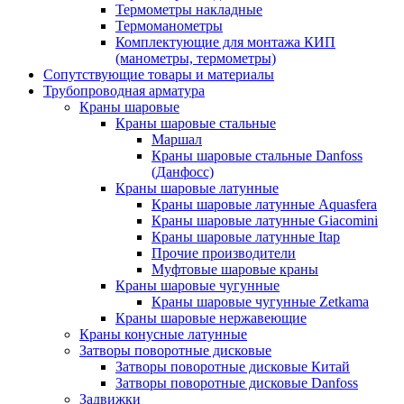
Термометры накладные
Термоманометры
Комплектующие для монтажа КИП
(манометры, термометры)
Сопутствующие товары и материалы
Трубопроводная арматура
Краны шаровые
Краны шаровые стальные
Маршал
Краны шаровые стальные Danfoss
(Данфосс)
Краны шаровые латунные
Краны шаровые латунные Aquasfera
Краны шаровые латунные Giacomini
Краны шаровые латунные Itap
Прочие производители
Муфтовые шаровые краны
Краны шаровые чугунные
Краны шаровые чугунные Zetkama
Краны шаровые нержавеющие
Краны конусные латунные
Затворы поворотные дисковые
Затворы поворотные дисковые Китай
Затворы поворотные дисковые Danfoss
Задвижки