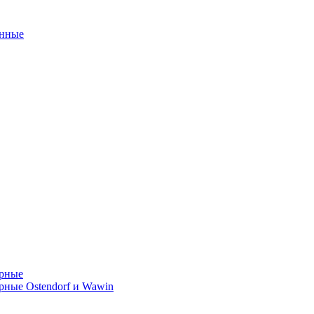
унные
орные
ные Ostendorf и Wawin