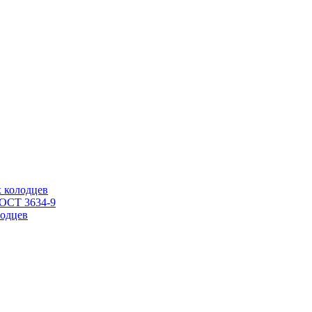
 колодцев
ГОСТ 3634-9
одцев