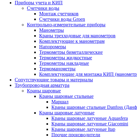
Приборы учета и КИП
Счетчики воды
Монтаж счетчиков
Счетчики воды Groen
Контрольно-измерительные приборы
Манометры
Краны трехходовые для манометров
Комплектующие к манометрам
Напоромеры
Термометры биметаллические
Термометры жидкостные
Термометры накладные
Термоманометры
Комплектующие для монтажа КИП (манометр
Сопутствующие товары и материалы
Трубопроводная арматура
Краны шаровые
Краны шаровые стальные
Маршал
Краны шаровые стальные Danfoss (Данф
Краны шаровые латунные
Краны шаровые латунные Aquasfera
Краны шаровые латунные Giacomini
Краны шаровые латунные Itap
Прочие производители