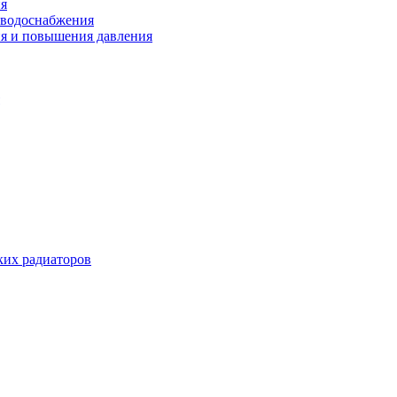
ия
 водоснабжения
ия и повышения давления
их радиаторов