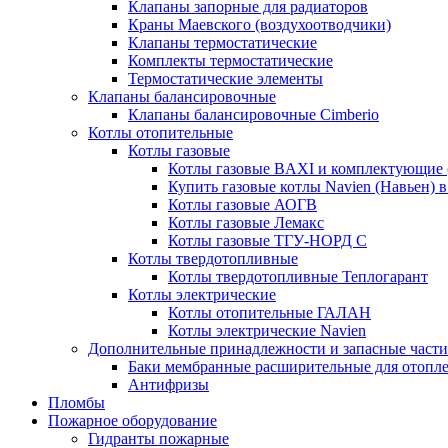
Клапаны запорные для радиаторов
Краны Маевского (воздухоотводчики)
Клапаны термостатические
Комплекты термостатические
Термостатические элементы
Клапаны балансировочные
Клапаны балансировочные Cimberio
Котлы отопительные
Котлы газовые
Котлы газовые BAXI и комплектующие 
Купить газовые котлы Navien (Навьен) 
Котлы газовые АОГВ
Котлы газовые Лемакс
Котлы газовые ТГУ-НОРД С
Котлы твердотопливные
Котлы твердотопливные Теплогарант
Котлы электрические
Котлы отопительные ГАЛАН
Котлы электрические Navien
Дополнительные принадлежности и запасные части
Баки мембранные расширительные для отопл
Антифризы
Пломбы
Пожарное оборудование
Гидранты пожарные