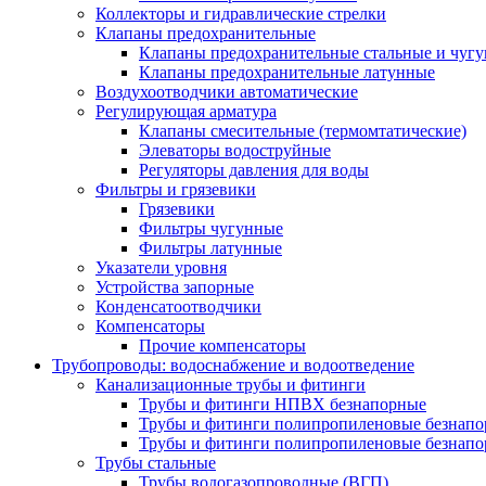
Коллекторы и гидравлические стрелки
Клапаны предохранительные
Клапаны предохранительные стальные и чуг
Клапаны предохранительные латунные
Воздухоотводчики автоматические
Регулирующая арматура
Клапаны смесительные (термомтатические)
Элеваторы водоструйные
Регуляторы давления для воды
Фильтры и грязевики
Грязевики
Фильтры чугунные
Фильтры латунные
Указатели уровня
Устройства запорные
Конденсатоотводчики
Компенсаторы
Прочие компенсаторы
Трубопроводы: водоснабжение и водоотведение
Канализационные трубы и фитинги
Трубы и фитинги НПВХ безнапорные
Трубы и фитинги полипропиленовые безнап
Трубы и фитинги полипропиленовые безнапор
Трубы стальные
Трубы водогазопроводные (ВГП)