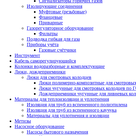
Сигнализаторы горючих газов
Изолирующие соединения
Муфтовые (резьбовые)
Фланцевые
Приварные
Газорегуляторное оборудование
Фильтры
Подводка гибкая для газа
Приборы учёта
Газовые счётчики
Инструмент
Кабель саморегулирующийся
Колонки водоразборные и комплектующие
Люки, дождеприемники
Люки для смотровых колодцев
Люки полимерно-композитные для смотровых
Люки чугунные для смотровых колодцев по 
Дождеприемники чугунные для ливневых кол
Материалы для теплоизоляции и уплотнения
Изоляция для труб из вспененного полиэтилена
Изоляция для труб из вспененного каучука
Материалы для уплотнения и изоляции
Метизы
Насосное оборудование
Насосы бытового назначения