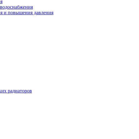
ия
 водоснабжения
ия и повышения давления
их радиаторов