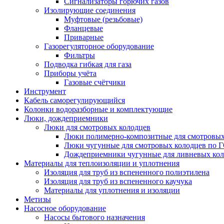
Сигнализаторы горючих газов
Изолирующие соединения
Муфтовые (резьбовые)
Фланцевые
Приварные
Газорегуляторное оборудование
Фильтры
Подводка гибкая для газа
Приборы учёта
Газовые счётчики
Инструмент
Кабель саморегулирующийся
Колонки водоразборные и комплектующие
Люки, дождеприемники
Люки для смотровых колодцев
Люки полимерно-композитные для смотровых
Люки чугунные для смотровых колодцев по 
Дождеприемники чугунные для ливневых кол
Материалы для теплоизоляции и уплотнения
Изоляция для труб из вспененного полиэтилена
Изоляция для труб из вспененного каучука
Материалы для уплотнения и изоляции
Метизы
Насосное оборудование
Насосы бытового назначения