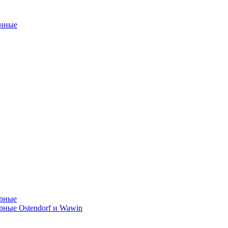
унные
орные
ные Ostendorf и Wawin