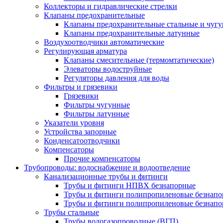
Коллекторы и гидравлические стрелки
Клапаны предохранительные
Клапаны предохранительные стальные и чуг
Клапаны предохранительные латунные
Воздухоотводчики автоматические
Регулирующая арматура
Клапаны смесительные (термомтатические)
Элеваторы водоструйные
Регуляторы давления для воды
Фильтры и грязевики
Грязевики
Фильтры чугунные
Фильтры латунные
Указатели уровня
Устройства запорные
Конденсатоотводчики
Компенсаторы
Прочие компенсаторы
Трубопроводы: водоснабжение и водоотведение
Канализационные трубы и фитинги
Трубы и фитинги НПВХ безнапорные
Трубы и фитинги полипропиленовые безнап
Трубы и фитинги полипропиленовые безнапор
Трубы стальные
Трубы водогазопроводные (ВГП)