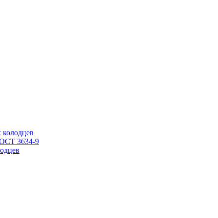
 колодцев
ГОСТ 3634-9
одцев