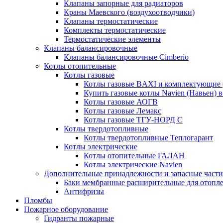
Клапаны запорные для радиаторов
Краны Маевского (воздухоотводчики)
Клапаны термостатические
Комплекты термостатические
Термостатические элементы
Клапаны балансировочные
Клапаны балансировочные Cimberio
Котлы отопительные
Котлы газовые
Котлы газовые BAXI и комплектующие 
Купить газовые котлы Navien (Навьен) 
Котлы газовые АОГВ
Котлы газовые Лемакс
Котлы газовые ТГУ-НОРД С
Котлы твердотопливные
Котлы твердотопливные Теплогарант
Котлы электрические
Котлы отопительные ГАЛАН
Котлы электрические Navien
Дополнительные принадлежности и запасные части
Баки мембранные расширительные для отопл
Антифризы
Пломбы
Пожарное оборудование
Гидранты пожарные