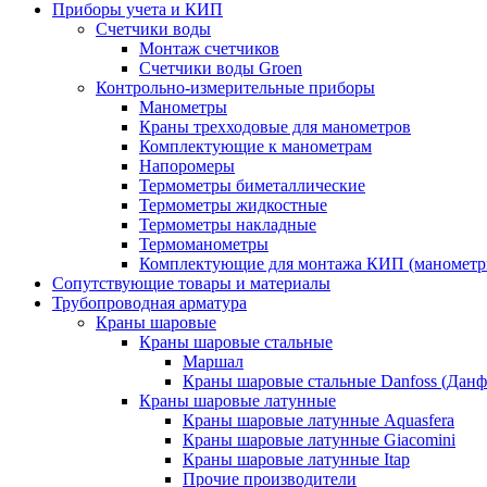
Приборы учета и КИП
Счетчики воды
Монтаж счетчиков
Счетчики воды Groen
Контрольно-измерительные приборы
Манометры
Краны трехходовые для манометров
Комплектующие к манометрам
Напоромеры
Термометры биметаллические
Термометры жидкостные
Термометры накладные
Термоманометры
Комплектующие для монтажа КИП (манометр
Сопутствующие товары и материалы
Трубопроводная арматура
Краны шаровые
Краны шаровые стальные
Маршал
Краны шаровые стальные Danfoss (Данф
Краны шаровые латунные
Краны шаровые латунные Aquasfera
Краны шаровые латунные Giacomini
Краны шаровые латунные Itap
Прочие производители