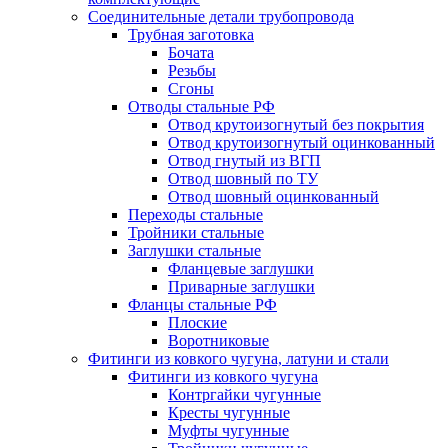
Соединительные детали трубопровода
Трубная заготовка
Бочата
Резьбы
Сгоны
Отводы стальные РФ
Отвод крутоизогнутый без покрытия
Отвод крутоизогнутый оцинкованный
Отвод гнутый из ВГП
Отвод шовный по ТУ
Отвод шовный оцинкованный
Переходы стальные
Тройники стальные
Заглушки стальные
Фланцевые заглушки
Приварные заглушки
Фланцы стальные РФ
Плоские
Воротниковые
Фитинги из ковкого чугуна, латуни и стали
Фитинги из ковкого чугуна
Контргайки чугунные
Кресты чугунные
Муфты чугунные