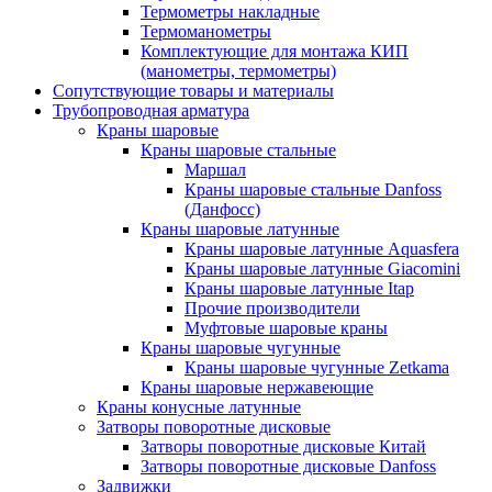
Термометры накладные
Термоманометры
Комплектующие для монтажа КИП
(манометры, термометры)
Сопутствующие товары и материалы
Трубопроводная арматура
Краны шаровые
Краны шаровые стальные
Маршал
Краны шаровые стальные Danfoss
(Данфосс)
Краны шаровые латунные
Краны шаровые латунные Aquasfera
Краны шаровые латунные Giacomini
Краны шаровые латунные Itap
Прочие производители
Муфтовые шаровые краны
Краны шаровые чугунные
Краны шаровые чугунные Zetkama
Краны шаровые нержавеющие
Краны конусные латунные
Затворы поворотные дисковые
Затворы поворотные дисковые Китай
Затворы поворотные дисковые Danfoss
Задвижки