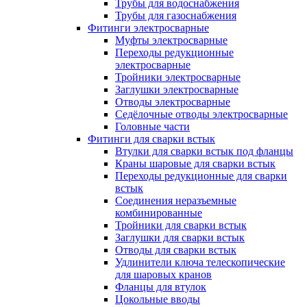
Трубы для водоснабжения
Трубы для газоснабжения
Фитинги электросварные
Муфты электросварные
Переходы редукционные
электросварные
Тройники электросварные
Заглушки электросварные
Отводы электросварные
Седёлочные отводы электросварные
Головные части
Фитинги для сварки встык
Втулки для сварки встык под фланцы
Краны шаровые для сварки встык
Переходы редукционные для сварки
встык
Соединения неразъемные
комбинированные
Тройники для сварки встык
Заглушки для сварки встык
Отводы для сварки встык
Удлинители ключа телескопические
для шаровых кранов
Фланцы для втулок
Цокольные вводы