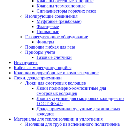
Клапаны отсечные запорные
Клапаны термозапорные
Сигнализаторы горючих газов
Изолирующие соединения
Муфтовые (резьбовые)
Фланцевые
Приварные
Газорегуляторное оборудование
Фильтры
Подводка гибкая для газа
Приборы учёта
Газовые счётчики
Инструмент
Кабель саморегулирующийся
Колонки водоразборные и комплектующие
Люки, дождеприемники
Люки для смотровых колодцев
Люки полимерно-композитные для
смотровых колодцев
Люки чугунные для смотровых колодцев по
ГОСТ 3634-9
Дождеприемники чугунные для ливневых
колодцев
Материалы для теплоизоляции и уплотнения
Изоляция для труб из вспененного полиэтилена