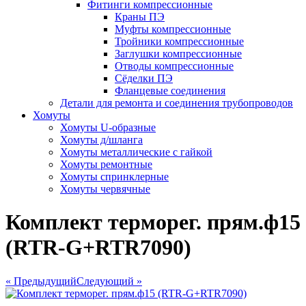
Фитинги компрессионные
Краны ПЭ
Муфты компрессионные
Тройники компрессионные
Заглушки компрессионные
Отводы компрессионные
Сёделки ПЭ
Фланцевые соединения
Детали для ремонта и соединения трубопроводов
Хомуты
Хомуты U-образные
Хомуты д/шланга
Хомуты металлические с гайкой
Хомуты ремонтные
Хомуты спринклерные
Хомуты червячные
Комплект терморег. прям.ф15
(RTR-G+RTR7090)
« Предыдущий
Следующий »