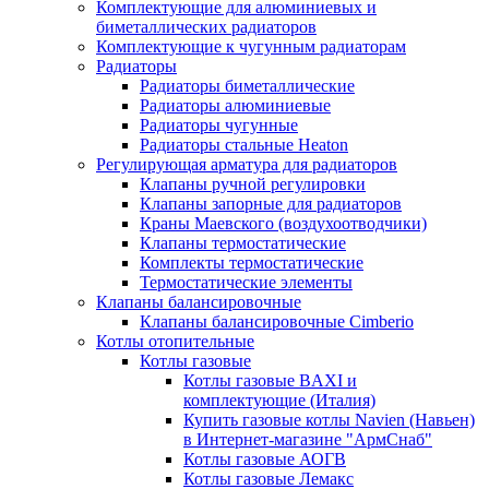
Комплектующие для алюминиевых и
биметаллических радиаторов
Комплектующие к чугунным радиаторам
Радиаторы
Радиаторы биметаллические
Радиаторы алюминиевые
Радиаторы чугунные
Радиаторы стальные Heaton
Регулирующая арматура для радиаторов
Клапаны ручной регулировки
Клапаны запорные для радиаторов
Краны Маевского (воздухоотводчики)
Клапаны термостатические
Комплекты термостатические
Термостатические элементы
Клапаны балансировочные
Клапаны балансировочные Cimberio
Котлы отопительные
Котлы газовые
Котлы газовые BAXI и
комплектующие (Италия)
Купить газовые котлы Navien (Навьен)
в Интернет-магазине "АрмСнаб"
Котлы газовые АОГВ
Котлы газовые Лемакс