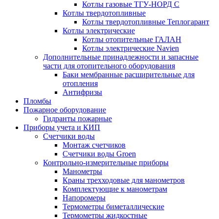
Котлы газовые ТГУ-НОРД С
Котлы твердотопливные
Котлы твердотопливные Теплогарант
Котлы электрические
Котлы отопительные ГАЛАН
Котлы электрические Navien
Дополнительные принадлежности и запасные
части для отопительного оборудования
Баки мембранные расширительные для
отопления
Антифризы
Пломбы
Пожарное оборудование
Гидранты пожарные
Приборы учета и КИП
Счетчики воды
Монтаж счетчиков
Счетчики воды Groen
Контрольно-измерительные приборы
Манометры
Краны трехходовые для манометров
Комплектующие к манометрам
Напоромеры
Термометры биметаллические
Термометры жидкостные