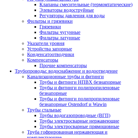
Клапаны смесительные (термомтатические)
Элеваторы водоструйные
Регуляторы давления для воды
Фильтры и грязевики
Грязевики
Фильтры чугунные
Фильтры латунные
Указатели уровня
Устройства запорные
Конденсатоотводчики
Компенсаторы
Прочие компенсаторы
Трубопроводы: водоснабжение и водоотведение
Канализационные трубы и фитинги
Трубы и фитинги НПВХ безнапорные
Трубы и фитинги полипропиленовые
безнапорные
Трубы и фитинги полипропиленовые
безнапорные Ostendorf и Wawin
Трубы стальные
Трубы водогазопроводные (ВГП)
Трубы электросварные нержавеющие
Трубы электросварные прямошовные
Труба гофрированная нержавеющая и
комплектующие