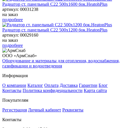
Радиатор ст. панельный С22 500х1600 бок.HeatohPlus
артикул: 00031238
на заказ
подробнее
Радиатор ст. панельный С22 500х1200 бок.HeatonPlus
артикул: 00029160
на заказ
подробнее
ООО «АрмСнаб»
Оборудование и материалы для отопления, водоснабжения,
газификации и водоотведения
Информация
О компании
Каталог
Оплата
Доставка
Гарантии
Блог
Контакты
Политика конфидециальности
Карта сайта
Покупателям
Регистрация
Личный кабинет
Реквизиты
Контакты