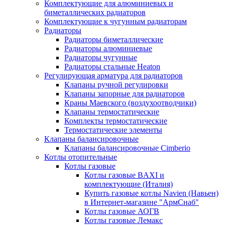
Комплектующие для алюминиевых и
биметаллических радиаторов
Комплектующие к чугунным радиаторам
Радиаторы
Радиаторы биметаллические
Радиаторы алюминиевые
Радиаторы чугунные
Радиаторы стальные Heaton
Регулирующая арматура для радиаторов
Клапаны ручной регулировки
Клапаны запорные для радиаторов
Краны Маевского (воздухоотводчики)
Клапаны термостатические
Комплекты термостатические
Термостатические элементы
Клапаны балансировочные
Клапаны балансировочные Cimberio
Котлы отопительные
Котлы газовые
Котлы газовые BAXI и
комплектующие (Италия)
Купить газовые котлы Navien (Навьен)
в Интернет-магазине "АрмСнаб"
Котлы газовые АОГВ
Котлы газовые Лемакс