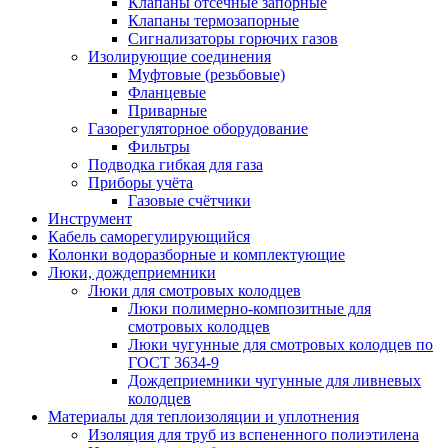
Клапаны отсечные запорные
Клапаны термозапорные
Сигнализаторы горючих газов
Изолирующие соединения
Муфтовые (резьбовые)
Фланцевые
Приварные
Газорегуляторное оборудование
Фильтры
Подводка гибкая для газа
Приборы учёта
Газовые счётчики
Инструмент
Кабель саморегулирующийся
Колонки водоразборные и комплектующие
Люки, дождеприемники
Люки для смотровых колодцев
Люки полимерно-композитные для
смотровых колодцев
Люки чугунные для смотровых колодцев по
ГОСТ 3634-9
Дождеприемники чугунные для ливневых
колодцев
Материалы для теплоизоляции и уплотнения
Изоляция для труб из вспененного полиэтилена