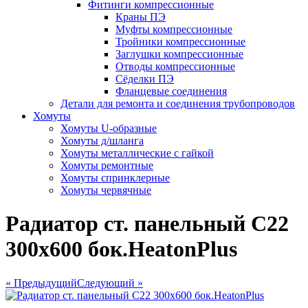
Фитинги компрессионные
Краны ПЭ
Муфты компрессионные
Тройники компрессионные
Заглушки компрессионные
Отводы компрессионные
Сёделки ПЭ
Фланцевые соединения
Детали для ремонта и соединения трубопроводов
Хомуты
Хомуты U-образные
Хомуты д/шланга
Хомуты металлические с гайкой
Хомуты ремонтные
Хомуты спринклерные
Хомуты червячные
Радиатор ст. панельный С22
300х600 бок.HeatonPlus
« Предыдущий
Следующий »