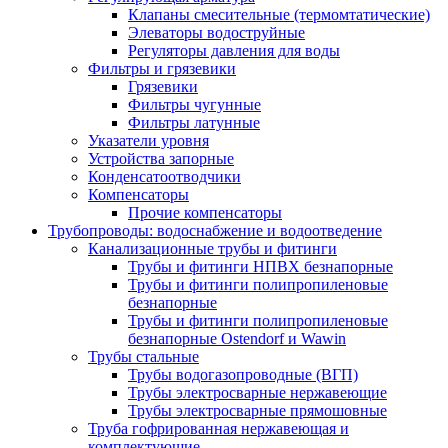
Клапаны смесительные (термомтатические)
Элеваторы водоструйные
Регуляторы давления для воды
Фильтры и грязевики
Грязевики
Фильтры чугунные
Фильтры латунные
Указатели уровня
Устройства запорные
Конденсатоотводчики
Компенсаторы
Прочие компенсаторы
Трубопроводы: водоснабжение и водоотведение
Канализационные трубы и фитинги
Трубы и фитинги НПВХ безнапорные
Трубы и фитинги полипропиленовые
безнапорные
Трубы и фитинги полипропиленовые
безнапорные Ostendorf и Wawin
Трубы стальные
Трубы водогазопроводные (ВГП)
Трубы электросварные нержавеющие
Трубы электросварные прямошовные
Труба гофрированная нержавеющая и
комплектующие