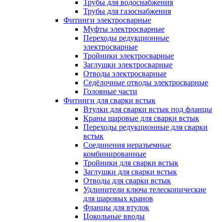
Трубы для водоснабжения
Трубы для газоснабжения
Фитинги электросварные
Муфты электросварные
Переходы редукционные
электросварные
Тройники электросварные
Заглушки электросварные
Отводы электросварные
Седёлочные отводы электросварные
Головные части
Фитинги для сварки встык
Втулки для сварки встык под фланцы
Краны шаровые для сварки встык
Переходы редукционные для сварки
встык
Соединения неразъемные
комбинированные
Тройники для сварки встык
Заглушки для сварки встык
Отводы для сварки встык
Удлинители ключа телескопические
для шаровых кранов
Фланцы для втулок
Цокольные вводы