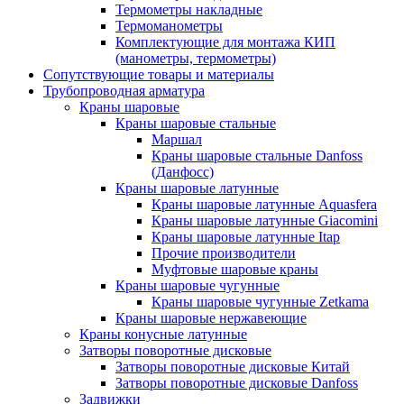
Термометры накладные
Термоманометры
Комплектующие для монтажа КИП
(манометры, термометры)
Сопутствующие товары и материалы
Трубопроводная арматура
Краны шаровые
Краны шаровые стальные
Маршал
Краны шаровые стальные Danfoss
(Данфосс)
Краны шаровые латунные
Краны шаровые латунные Aquasfera
Краны шаровые латунные Giacomini
Краны шаровые латунные Itap
Прочие производители
Муфтовые шаровые краны
Краны шаровые чугунные
Краны шаровые чугунные Zetkama
Краны шаровые нержавеющие
Краны конусные латунные
Затворы поворотные дисковые
Затворы поворотные дисковые Китай
Затворы поворотные дисковые Danfoss
Задвижки