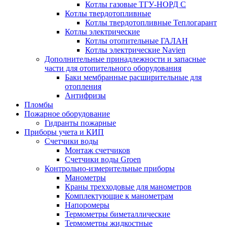
Котлы газовые ТГУ-НОРД С
Котлы твердотопливные
Котлы твердотопливные Теплогарант
Котлы электрические
Котлы отопительные ГАЛАН
Котлы электрические Navien
Дополнительные принадлежности и запасные
части для отопительного оборудования
Баки мембранные расширительные для
отопления
Антифризы
Пломбы
Пожарное оборудование
Гидранты пожарные
Приборы учета и КИП
Счетчики воды
Монтаж счетчиков
Счетчики воды Groen
Контрольно-измерительные приборы
Манометры
Краны трехходовые для манометров
Комплектующие к манометрам
Напоромеры
Термометры биметаллические
Термометры жидкостные