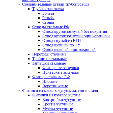
Соединительные детали трубопровода
Трубная заготовка
Бочата
Резьбы
Сгоны
Отводы стальные РФ
Отвод крутоизогнутый без покрытия
Отвод крутоизогнутый оцинкованный
Отвод гнутый из ВГП
Отвод шовный по ТУ
Отвод шовный оцинкованный
Переходы стальные
Тройники стальные
Заглушки стальные
Фланцевые заглушки
Приварные заглушки
Фланцы стальные РФ
Плоские
Воротниковые
Фитинги из ковкого чугуна, латуни и стали
Фитинги из ковкого чугуна
Контргайки чугунные
Кресты чугунные
Муфты чугунные