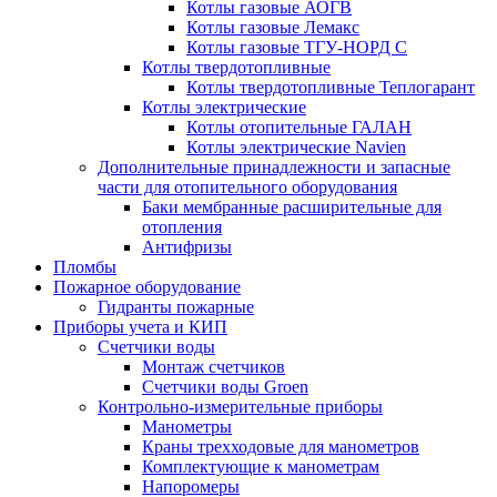
Котлы газовые АОГВ
Котлы газовые Лемакс
Котлы газовые ТГУ-НОРД С
Котлы твердотопливные
Котлы твердотопливные Теплогарант
Котлы электрические
Котлы отопительные ГАЛАН
Котлы электрические Navien
Дополнительные принадлежности и запасные
части для отопительного оборудования
Баки мембранные расширительные для
отопления
Антифризы
Пломбы
Пожарное оборудование
Гидранты пожарные
Приборы учета и КИП
Счетчики воды
Монтаж счетчиков
Счетчики воды Groen
Контрольно-измерительные приборы
Манометры
Краны трехходовые для манометров
Комплектующие к манометрам
Напоромеры