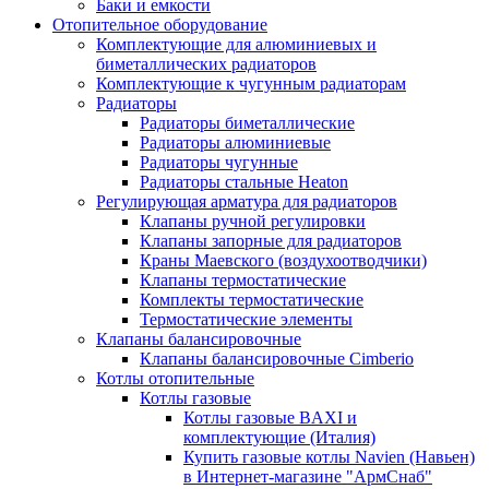
Баки и емкости
Отопительное оборудование
Комплектующие для алюминиевых и
биметаллических радиаторов
Комплектующие к чугунным радиаторам
Радиаторы
Радиаторы биметаллические
Радиаторы алюминиевые
Радиаторы чугунные
Радиаторы стальные Heaton
Регулирующая арматура для радиаторов
Клапаны ручной регулировки
Клапаны запорные для радиаторов
Краны Маевского (воздухоотводчики)
Клапаны термостатические
Комплекты термостатические
Термостатические элементы
Клапаны балансировочные
Клапаны балансировочные Cimberio
Котлы отопительные
Котлы газовые
Котлы газовые BAXI и
комплектующие (Италия)
Купить газовые котлы Navien (Навьен)
в Интернет-магазине "АрмСнаб"