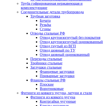
Труба гофрированная нержавеющая и
комплектующие
Соединительные детали трубопровода
Трубная заготовка
Бочата
Резьбы
Сгоны
Отводы стальные РФ
Отвод крутоизогнутый без покрытия
Отвод крутоизогнутый оцинкованный
Отвод гнутый из ВГП
Отвод шовный по ТУ
Отвод шовный оцинкованный
Переходы стальные
Тройники стальные
Заглушки стальные
Фланцевые заглушки
Приварные заглушки
Фланцы стальные РФ
Плоские
Воротниковые
Фитинги из ковкого чугуна, латуни и стали
Фитинги из ковкого чугуна
Контргайки чугунные
Кресты чугунные