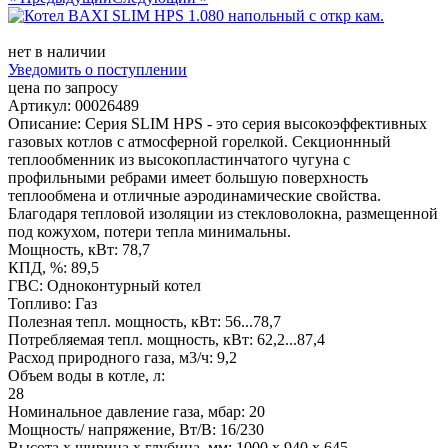
нет в наличии
Уведомить о поступлении
цена по запросу
Артикул: 00026489
Описание: Серия SLIM HPS - это серия высокоэффективных
газовых котлов с атмосферной горелкой. Секционнный
теплообменник из высокопластинчатого чугуна с
профильными ребрами имеет большую поверхность
теплообмена и отличные аэродинамические свойства.
Благодаря тепловой изоляции из стекловолокна, размещенной
под кожухом, потери тепла минимальны.
Мощность, кВт: 78,7
КПД, %: 89,5
ГВС: Одноконтурный котел
Топливо: Газ
Полезная тепл. мощность, кВт: 56...78,7
Потребляемая тепл. мощность, кВт: 62,2...87,4
Расход природного газа, м3/ч: 9,2
Объем воды в котле, л:
28
Номинальное давление газа, мбар: 20
Мощность/ напряжение, Вт/В: 16/230
Высота х ширина х глубина, мм: 1000 х 940 х 645