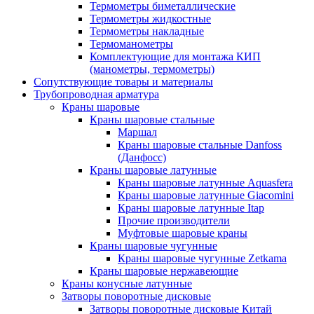
Термометры биметаллические
Термометры жидкостные
Термометры накладные
Термоманометры
Комплектующие для монтажа КИП
(манометры, термометры)
Сопутствующие товары и материалы
Трубопроводная арматура
Краны шаровые
Краны шаровые стальные
Маршал
Краны шаровые стальные Danfoss
(Данфосс)
Краны шаровые латунные
Краны шаровые латунные Aquasfera
Краны шаровые латунные Giacomini
Краны шаровые латунные Itap
Прочие производители
Муфтовые шаровые краны
Краны шаровые чугунные
Краны шаровые чугунные Zetkama
Краны шаровые нержавеющие
Краны конусные латунные
Затворы поворотные дисковые
Затворы поворотные дисковые Китай