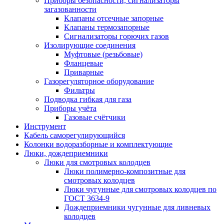
Приборы безопасности, сигнализаторы
загазованности
Клапаны отсечные запорные
Клапаны термозапорные
Сигнализаторы горючих газов
Изолирующие соединения
Муфтовые (резьбовые)
Фланцевые
Приварные
Газорегуляторное оборудование
Фильтры
Подводка гибкая для газа
Приборы учёта
Газовые счётчики
Инструмент
Кабель саморегулирующийся
Колонки водоразборные и комплектующие
Люки, дождеприемники
Люки для смотровых колодцев
Люки полимерно-композитные для
смотровых колодцев
Люки чугунные для смотровых колодцев по
ГОСТ 3634-9
Дождеприемники чугунные для ливневых
колодцев