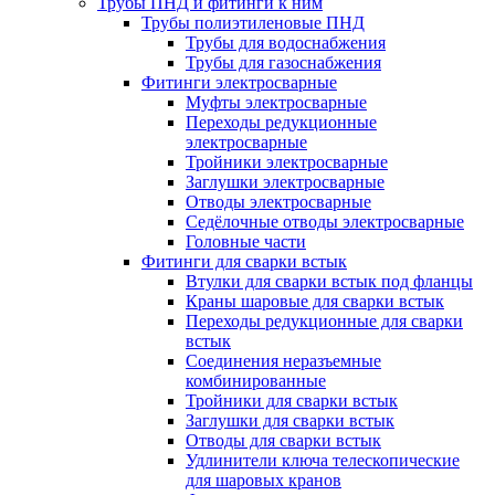
Трубы ПНД и фитинги к ним
Трубы полиэтиленовые ПНД
Трубы для водоснабжения
Трубы для газоснабжения
Фитинги электросварные
Муфты электросварные
Переходы редукционные
электросварные
Тройники электросварные
Заглушки электросварные
Отводы электросварные
Седёлочные отводы электросварные
Головные части
Фитинги для сварки встык
Втулки для сварки встык под фланцы
Краны шаровые для сварки встык
Переходы редукционные для сварки
встык
Соединения неразъемные
комбинированные
Тройники для сварки встык
Заглушки для сварки встык
Отводы для сварки встык
Удлинители ключа телескопические
для шаровых кранов