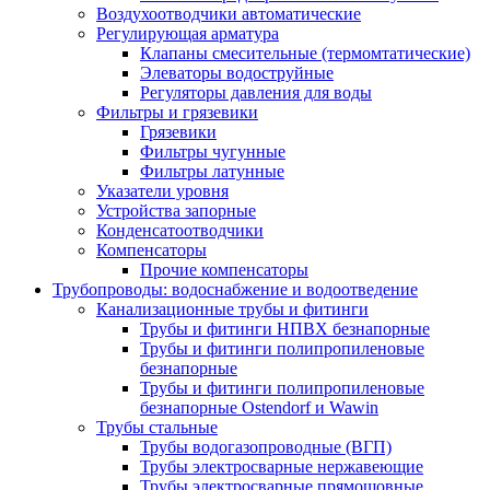
Воздухоотводчики автоматические
Регулирующая арматура
Клапаны смесительные (термомтатические)
Элеваторы водоструйные
Регуляторы давления для воды
Фильтры и грязевики
Грязевики
Фильтры чугунные
Фильтры латунные
Указатели уровня
Устройства запорные
Конденсатоотводчики
Компенсаторы
Прочие компенсаторы
Трубопроводы: водоснабжение и водоотведение
Канализационные трубы и фитинги
Трубы и фитинги НПВХ безнапорные
Трубы и фитинги полипропиленовые
безнапорные
Трубы и фитинги полипропиленовые
безнапорные Ostendorf и Wawin
Трубы стальные
Трубы водогазопроводные (ВГП)
Трубы электросварные нержавеющие
Трубы электросварные прямошовные