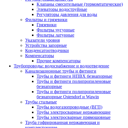
Клапаны смесительные (термомтатические)
Элеваторы водоструйные
Регуляторы давления для воды
Фильтры и грязевики
Грязевики
Фильтры чугунные
Фильтры латунные
Указатели уровня
Устройства запорные
Конденсатоотводчики
Компенсаторы
Прочие компенсаторы
Трубопроводы: водоснабжение и водоотведение
Канализационные трубы и фитинги
Трубы и фитинги НПВХ безнапорные
Трубы и фитинги полипропиленовые
безнапорные
Трубы и фитинги полипропиленовые
безнапорные Ostendorf и Wawin
Трубы стальные
Трубы водогазопроводные (ВГП)
Трубы электросварные нержавеющие
Трубы электросварные прямошовные
Труба гофрированная нержавеющая и
комплектующие