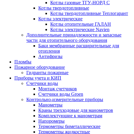
Котлы газовые ТГУ-НОРД С
Котлы твердотопливные
Котлы твердотопливные Теплогарант
Котлы электрические
Котлы отопительные ГАЛАН
Котлы электрические Navien
Дополнительные принадлежности и запасные
части для отопительного оборудования
Баки мембранные расширительные для
отопления
Антифризы
Пломбы
Пожарное оборудование
Гидранты пожарные
Приборы учета и КИП
Счетчики воды
Монтаж счетчиков
Счетчики воды Groen
Контрольно-измерительные приборы
Манометры
Краны трехходовые для манометров
Комплектующие к манометрам
Напоромеры
Термометры биметаллические
Термометры жидкостные