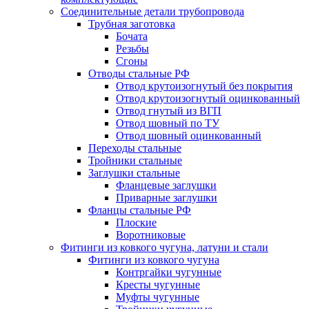
Соединительные детали трубопровода
Трубная заготовка
Бочата
Резьбы
Сгоны
Отводы стальные РФ
Отвод крутоизогнутый без покрытия
Отвод крутоизогнутый оцинкованный
Отвод гнутый из ВГП
Отвод шовный по ТУ
Отвод шовный оцинкованный
Переходы стальные
Тройники стальные
Заглушки стальные
Фланцевые заглушки
Приварные заглушки
Фланцы стальные РФ
Плоские
Воротниковые
Фитинги из ковкого чугуна, латуни и стали
Фитинги из ковкого чугуна
Контргайки чугунные
Кресты чугунные
Муфты чугунные