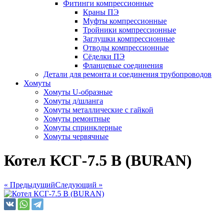
Фитинги компрессионные
Краны ПЭ
Муфты компрессионные
Тройники компрессионные
Заглушки компрессионные
Отводы компрессионные
Сёделки ПЭ
Фланцевые соединения
Детали для ремонта и соединения трубопроводов
Хомуты
Хомуты U-образные
Хомуты д/шланга
Хомуты металлические с гайкой
Хомуты ремонтные
Хомуты спринклерные
Хомуты червячные
Котел КСГ-7.5 В (BURAN)
« Предыдущий
Следующий »