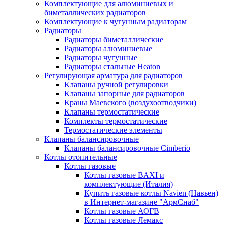
Комплектующие для алюминиевых и
биметаллических радиаторов
Комплектующие к чугунным радиаторам
Радиаторы
Радиаторы биметаллические
Радиаторы алюминиевые
Радиаторы чугунные
Радиаторы стальные Heaton
Регулирующая арматура для радиаторов
Клапаны ручной регулировки
Клапаны запорные для радиаторов
Краны Маевского (воздухоотводчики)
Клапаны термостатические
Комплекты термостатические
Термостатические элементы
Клапаны балансировочные
Клапаны балансировочные Cimberio
Котлы отопительные
Котлы газовые
Котлы газовые BAXI и
комплектующие (Италия)
Купить газовые котлы Navien (Навьен)
в Интернет-магазине "АрмСнаб"
Котлы газовые АОГВ
Котлы газовые Лемакс