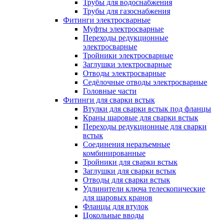
Трубы для водоснабжения
Трубы для газоснабжения
Фитинги электросварные
Муфты электросварные
Переходы редукционные
электросварные
Тройники электросварные
Заглушки электросварные
Отводы электросварные
Седёлочные отводы электросварные
Головные части
Фитинги для сварки встык
Втулки для сварки встык под фланцы
Краны шаровые для сварки встык
Переходы редукционные для сварки
встык
Соединения неразъемные
комбинированные
Тройники для сварки встык
Заглушки для сварки встык
Отводы для сварки встык
Удлинители ключа телескопические
для шаровых кранов
Фланцы для втулок
Цокольные вводы