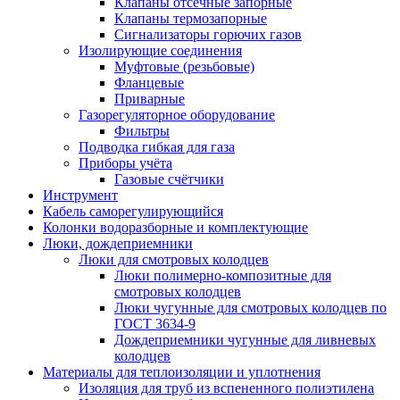
Клапаны отсечные запорные
Клапаны термозапорные
Сигнализаторы горючих газов
Изолирующие соединения
Муфтовые (резьбовые)
Фланцевые
Приварные
Газорегуляторное оборудование
Фильтры
Подводка гибкая для газа
Приборы учёта
Газовые счётчики
Инструмент
Кабель саморегулирующийся
Колонки водоразборные и комплектующие
Люки, дождеприемники
Люки для смотровых колодцев
Люки полимерно-композитные для
смотровых колодцев
Люки чугунные для смотровых колодцев по
ГОСТ 3634-9
Дождеприемники чугунные для ливневых
колодцев
Материалы для теплоизоляции и уплотнения
Изоляция для труб из вспененного полиэтилена