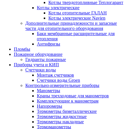
Котлы твердотопливные Теплогарант
Котлы электрические
Котлы отопительные ГАЛАН
Котлы электрические Navien
Дополнительные принадлежности и запасные
части для отопительного оборудования
Баки мембранные расширительные для
отопления
Антифризы
Пломбы
Пожарное оборудование
Гидранты пожарные
Приборы учета и КИП
Счетчики воды
Монтаж счетчиков
Счетчики воды Groen
Контрольно-измерительные приборы
Манометры
Краны трехходовые для манометров
Комплектующие к манометрам
Напоромеры
Термометры биметаллические
Термометры жидкостные
Термометры накладные
Термоманометры