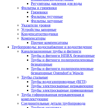
Регуляторы давления для воды
Фильтры и грязевики
Грязевики
Фильтры чугунные
Фильтры латунные
Указатели уровня
Устройства запорные
Конденсатоотводчики
Компенсаторы
Прочие компенсаторы
Трубопроводы: водоснабжение и водоотведение
Канализационные трубы и фитинги
Трубы и фитинги НПВХ безнапорные
Трубы и фитинги полипропиленовые
безнапорные
Трубы и фитинги полипропиленовые
безнапорные Ostendorf и Wawin
Трубы стальные
Трубы водогазопроводные (ВГП)
Трубы электросварные нержавеющие
Трубы электросварные прямошовные
Труба гофрированная нержавеющая и
комплектующие
Соединительные детали трубопровода
Трубная заготовка