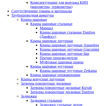
Комплектующие для монтажа КИП
(манометры, термометры)
Сопутствующие товары и материалы
Трубопроводная арматура
Краны шаровые
Краны шаровые стальные
Маршал
Краны шаровые стальные Danfoss
(Данфосс)
Краны шаровые латунные
Краны шаровые латунные Aquasfera
Краны шаровые латунные Giacomini
Краны шаровые латунные Itap
Прочие производители
Муфтовые шаровые краны
Краны шаровые чугунные
Краны шаровые чугунные Zetkama
Краны шаровые нержавеющие
Краны конусные латунные
Затворы поворотные дисковые
Затворы поворотные дисковые Китай
Затворы поворотные дисковые Danfoss
Задвижки
Задвижки стальные
Задвижки стальные литые