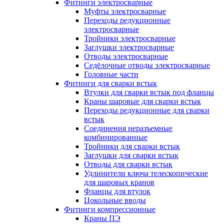
Фитинги электросварные
Муфты электросварные
Переходы редукционные
электросварные
Тройники электросварные
Заглушки электросварные
Отводы электросварные
Седёлочные отводы электросварные
Головные части
Фитинги для сварки встык
Втулки для сварки встык под фланцы
Краны шаровые для сварки встык
Переходы редукционные для сварки
встык
Соединения неразъемные
комбинированные
Тройники для сварки встык
Заглушки для сварки встык
Отводы для сварки встык
Удлинители ключа телескопические
для шаровых кранов
Фланцы для втулок
Цокольные вводы
Фитинги компрессионные
Краны ПЭ