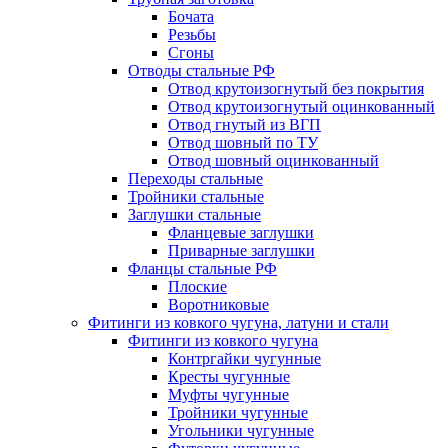
Бочата
Резьбы
Сгоны
Отводы стальные РФ
Отвод крутоизогнутый без покрытия
Отвод крутоизогнутый оцинкованный
Отвод гнутый из ВГП
Отвод шовный по ТУ
Отвод шовный оцинкованный
Переходы стальные
Тройники стальные
Заглушки стальные
Фланцевые заглушки
Приварные заглушки
Фланцы стальные РФ
Плоские
Воротниковые
Фитинги из ковкого чугуна, латуни и стали
Фитинги из ковкого чугуна
Контргайки чугунные
Кресты чугунные
Муфты чугунные
Тройники чугунные
Угольники чугунные