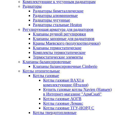
Комплектующие к чугунным радиаторам
Радиаторы
Радиаторы биметаллические
Радиаторы алюминиевые
Радиаторы чугунные
Радиаторы стальные Heaton
Регулирующая арматура для радиаторов
Клапаны ручной регулировки
Клапаны запорные для радиаторов
Краны Маевского (воздухоотводчики)
Клапаны термостатические
Комплекты термостатические
Термостатические элементы
Клапаны балансировочные
Клапаны балансировочные Cimberio
Котлы отопительные
Котлы газовые
Котлы газовые BAXI и
комплектующие (Италия)
Купить газовые котлы Navien (Навьен)
в Интернет-магазине "АрмСнаб"
Котлы газовые АОГВ
Котлы газовые Лемакс
Котлы газовые ТГУ-НОРД С
Котлы твердотопливные