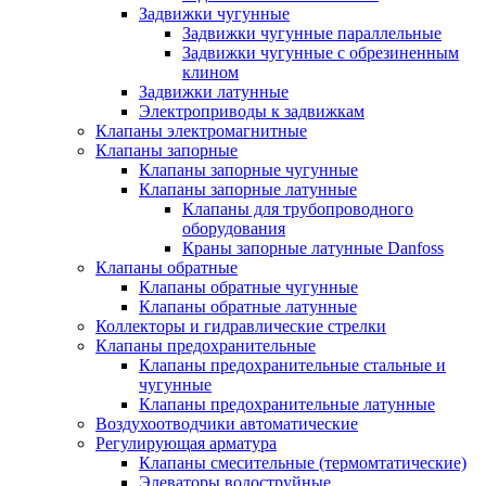
Задвижки чугунные
Задвижки чугунные параллельные
Задвижки чугунные с обрезиненным
клином
Задвижки латунные
Электроприводы к задвижкам
Клапаны электромагнитные
Клапаны запорные
Клапаны запорные чугунные
Клапаны запорные латунные
Клапаны для трубопроводного
оборудования
Краны запорные латунные Danfoss
Клапаны обратные
Клапаны обратные чугунные
Клапаны обратные латунные
Коллекторы и гидравлические стрелки
Клапаны предохранительные
Клапаны предохранительные стальные и
чугунные
Клапаны предохранительные латунные
Воздухоотводчики автоматические
Регулирующая арматура
Клапаны смесительные (термомтатические)
Элеваторы водоструйные