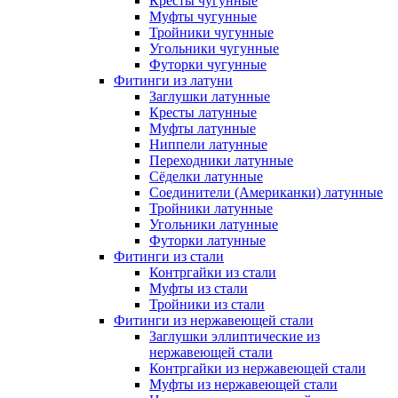
Кресты чугунные
Муфты чугунные
Тройники чугунные
Угольники чугунные
Футорки чугунные
Фитинги из латуни
Заглушки латунные
Кресты латунные
Муфты латунные
Ниппели латунные
Переходники латунные
Сёделки латунные
Соединители (Американки) латунные
Тройники латунные
Угольники латунные
Футорки латунные
Фитинги из стали
Контргайки из стали
Муфты из стали
Тройники из стали
Фитинги из нержавеющей стали
Заглушки эллиптические из
нержавеющей стали
Контргайки из нержавеющей стали
Муфты из нержавеющей стали