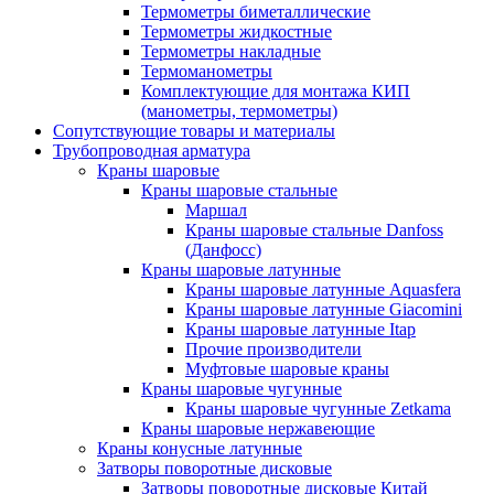
Термометры биметаллические
Термометры жидкостные
Термометры накладные
Термоманометры
Комплектующие для монтажа КИП
(манометры, термометры)
Сопутствующие товары и материалы
Трубопроводная арматура
Краны шаровые
Краны шаровые стальные
Маршал
Краны шаровые стальные Danfoss
(Данфосс)
Краны шаровые латунные
Краны шаровые латунные Aquasfera
Краны шаровые латунные Giacomini
Краны шаровые латунные Itap
Прочие производители
Муфтовые шаровые краны
Краны шаровые чугунные
Краны шаровые чугунные Zetkama
Краны шаровые нержавеющие
Краны конусные латунные
Затворы поворотные дисковые
Затворы поворотные дисковые Китай