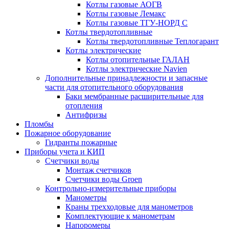
Котлы газовые АОГВ
Котлы газовые Лемакс
Котлы газовые ТГУ-НОРД С
Котлы твердотопливные
Котлы твердотопливные Теплогарант
Котлы электрические
Котлы отопительные ГАЛАН
Котлы электрические Navien
Дополнительные принадлежности и запасные
части для отопительного оборудования
Баки мембранные расширительные для
отопления
Антифризы
Пломбы
Пожарное оборудование
Гидранты пожарные
Приборы учета и КИП
Счетчики воды
Монтаж счетчиков
Счетчики воды Groen
Контрольно-измерительные приборы
Манометры
Краны трехходовые для манометров
Комплектующие к манометрам
Напоромеры