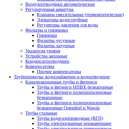
Воздухоотводчики автоматические
Регулирующая арматура
Клапаны смесительные (термомтатические)
Элеваторы водоструйные
Регуляторы давления для воды
Фильтры и грязевики
Грязевики
Фильтры чугунные
Фильтры латунные
Указатели уровня
Устройства запорные
Конденсатоотводчики
Компенсаторы
Прочие компенсаторы
Трубопроводы: водоснабжение и водоотведение
Канализационные трубы и фитинги
Трубы и фитинги НПВХ безнапорные
Трубы и фитинги полипропиленовые
безнапорные
Трубы и фитинги полипропиленовые
безнапорные Ostendorf и Wawin
Трубы стальные
Трубы водогазопроводные (ВГП)
Трубы электросварные нержавеющие
Трубы электросварные прямошовные