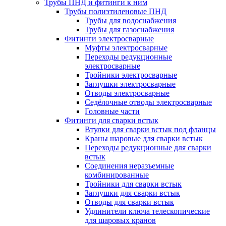
Трубы ПНД и фитинги к ним
Трубы полиэтиленовые ПНД
Трубы для водоснабжения
Трубы для газоснабжения
Фитинги электросварные
Муфты электросварные
Переходы редукционные
электросварные
Тройники электросварные
Заглушки электросварные
Отводы электросварные
Седёлочные отводы электросварные
Головные части
Фитинги для сварки встык
Втулки для сварки встык под фланцы
Краны шаровые для сварки встык
Переходы редукционные для сварки
встык
Соединения неразъемные
комбинированные
Тройники для сварки встык
Заглушки для сварки встык
Отводы для сварки встык
Удлинители ключа телескопические
для шаровых кранов