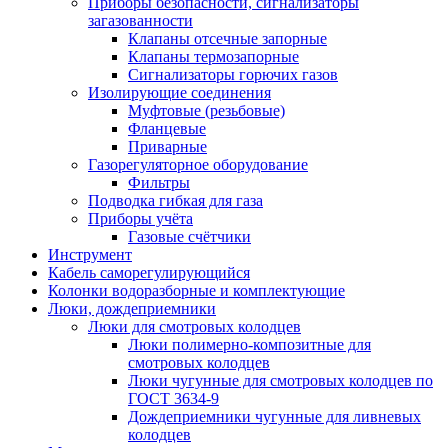
Приборы безопасности, сигнализаторы
загазованности
Клапаны отсечные запорные
Клапаны термозапорные
Сигнализаторы горючих газов
Изолирующие соединения
Муфтовые (резьбовые)
Фланцевые
Приварные
Газорегуляторное оборудование
Фильтры
Подводка гибкая для газа
Приборы учёта
Газовые счётчики
Инструмент
Кабель саморегулирующийся
Колонки водоразборные и комплектующие
Люки, дождеприемники
Люки для смотровых колодцев
Люки полимерно-композитные для
смотровых колодцев
Люки чугунные для смотровых колодцев по
ГОСТ 3634-9
Дождеприемники чугунные для ливневых
колодцев