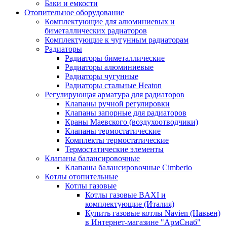
Баки и емкости
Отопительное оборудование
Комплектующие для алюминиевых и
биметаллических радиаторов
Комплектующие к чугунным радиаторам
Радиаторы
Радиаторы биметаллические
Радиаторы алюминиевые
Радиаторы чугунные
Радиаторы стальные Heaton
Регулирующая арматура для радиаторов
Клапаны ручной регулировки
Клапаны запорные для радиаторов
Краны Маевского (воздухоотводчики)
Клапаны термостатические
Комплекты термостатические
Термостатические элементы
Клапаны балансировочные
Клапаны балансировочные Cimberio
Котлы отопительные
Котлы газовые
Котлы газовые BAXI и
комплектующие (Италия)
Купить газовые котлы Navien (Навьен)
в Интернет-магазине "АрмСнаб"