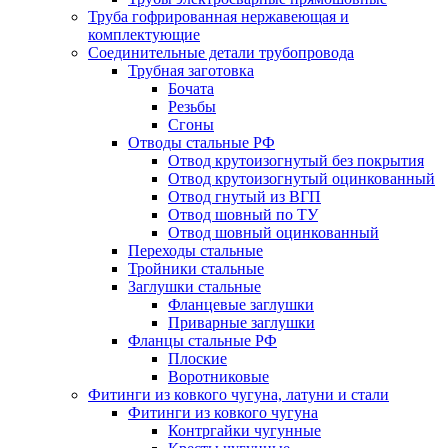
Труба гофрированная нержавеющая и
комплектующие
Соединительные детали трубопровода
Трубная заготовка
Бочата
Резьбы
Сгоны
Отводы стальные РФ
Отвод крутоизогнутый без покрытия
Отвод крутоизогнутый оцинкованный
Отвод гнутый из ВГП
Отвод шовный по ТУ
Отвод шовный оцинкованный
Переходы стальные
Тройники стальные
Заглушки стальные
Фланцевые заглушки
Приварные заглушки
Фланцы стальные РФ
Плоские
Воротниковые
Фитинги из ковкого чугуна, латуни и стали
Фитинги из ковкого чугуна
Контргайки чугунные