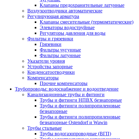
Клапаны предохранительные латунные
Воздухоотводчики автоматические
Регулирующая арматура
Клапаны смесительные (термомтатические)
Элеваторы водоструйные
Регуляторы давления для воды
Фильтры и грязевики
Грязевики
Фильтры чугунные
Фильтры латунные
Указатели уровня
Устройства запорные
Конденсатоотводчики
Компенсаторы
Прочие компенсаторы
Трубопроводы: водоснабжение и водоотведение
Канализационные трубы и фитинги
Трубы и фитинги НПВХ безнапорные
Трубы и фитинги полипропиленовые
безнапорные
Трубы и фитинги полипропиленовые
безнапорные Ostendorf и Wawin
Трубы стальные
Трубы водогазопроводные (ВГП)