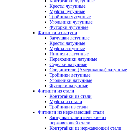
Контргайки чугунные
Кресты чугунные
Муфты чугунные
Тройники чугунные
Угольники чугунные
Футорки чугунные
Фитинги из латуни
Заглушки латунные
Кресты латунные
Муфты латунные
Ниппели латунные
Переходники латунные
Сёделки латунные
Соединители (Американки) латунные
Тройники латунные
Угольники латунные
Футорки латунные
Фитинги из стали
Контргайки из стали
Муфты из стали
Тройники из стали
Фитинги из нержавеющей стали
Заглушки эллиптические из
нержавеющей стали
Контргайки из нержавеющей стали