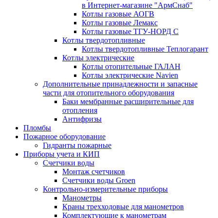
в Интернет-магазине "АрмСнаб"
Котлы газовые АОГВ
Котлы газовые Лемакс
Котлы газовые ТГУ-НОРД С
Котлы твердотопливные
Котлы твердотопливные Теплогарант
Котлы электрические
Котлы отопительные ГАЛАН
Котлы электрические Navien
Дополнительные принадлежности и запасные
части для отопительного оборудования
Баки мембранные расширительные для
отопления
Антифризы
Пломбы
Пожарное оборудование
Гидранты пожарные
Приборы учета и КИП
Счетчики воды
Монтаж счетчиков
Счетчики воды Groen
Контрольно-измерительные приборы
Манометры
Краны трехходовые для манометров
Комплектующие к манометрам