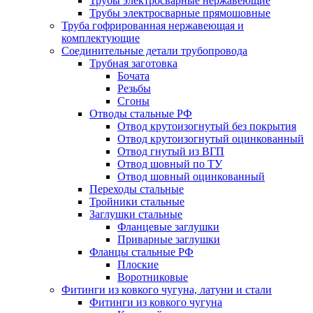
Трубы электросварные нержавеющие
Трубы электросварные прямошовные
Труба гофрированная нержавеющая и
комплектующие
Соединительные детали трубопровода
Трубная заготовка
Бочата
Резьбы
Сгоны
Отводы стальные РФ
Отвод крутоизогнутый без покрытия
Отвод крутоизогнутый оцинкованный
Отвод гнутый из ВГП
Отвод шовный по ТУ
Отвод шовный оцинкованный
Переходы стальные
Тройники стальные
Заглушки стальные
Фланцевые заглушки
Приварные заглушки
Фланцы стальные РФ
Плоские
Воротниковые
Фитинги из ковкого чугуна, латуни и стали
Фитинги из ковкого чугуна