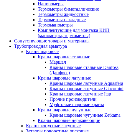
Напоромеры
Термометры биметаллические
Термометры жидкостные
Термометры накладные
Термоманометры
Комплектующие для монтажа КИП
(манометры, термометры)
Сопутствующие товары и материалы
Трубопроводная арматура
Краны шаровые
Краны шаровые стальные
Маршал
Краны шаровые стальные Danfoss
(Данфосс)
Краны шаровые латунные
Краны шаровые латунные Aquasfera
Краны шаровые латунные Giacomini
Краны шаровые латунные Itap
Прочие производители
Муфтовые шаровые краны
Краны шаровые чугунные
Краны шаровые чугунные Zetkama
Краны шаровые нержавеющие
Краны конусные латунные
Затворы поворотные дисковые