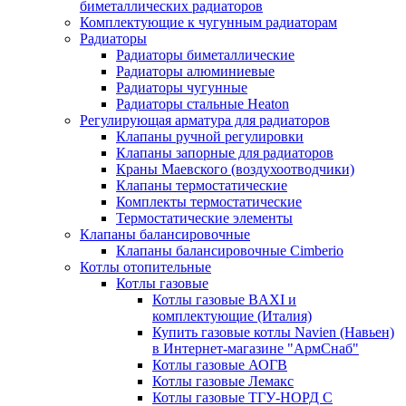
биметаллических радиаторов
Комплектующие к чугунным радиаторам
Радиаторы
Радиаторы биметаллические
Радиаторы алюминиевые
Радиаторы чугунные
Радиаторы стальные Heaton
Регулирующая арматура для радиаторов
Клапаны ручной регулировки
Клапаны запорные для радиаторов
Краны Маевского (воздухоотводчики)
Клапаны термостатические
Комплекты термостатические
Термостатические элементы
Клапаны балансировочные
Клапаны балансировочные Cimberio
Котлы отопительные
Котлы газовые
Котлы газовые BAXI и
комплектующие (Италия)
Купить газовые котлы Navien (Навьен)
в Интернет-магазине "АрмСнаб"
Котлы газовые АОГВ
Котлы газовые Лемакс
Котлы газовые ТГУ-НОРД С