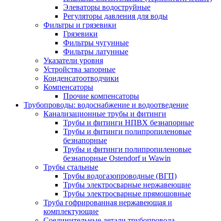
Элеваторы водоструйные
Регуляторы давления для воды
Фильтры и грязевики
Грязевики
Фильтры чугунные
Фильтры латунные
Указатели уровня
Устройства запорные
Конденсатоотводчики
Компенсаторы
Прочие компенсаторы
Трубопроводы: водоснабжение и водоотведение
Канализационные трубы и фитинги
Трубы и фитинги НПВХ безнапорные
Трубы и фитинги полипропиленовые
безнапорные
Трубы и фитинги полипропиленовые
безнапорные Ostendorf и Wawin
Трубы стальные
Трубы водогазопроводные (ВГП)
Трубы электросварные нержавеющие
Трубы электросварные прямошовные
Труба гофрированная нержавеющая и
комплектующие
Соединительные детали трубопровода