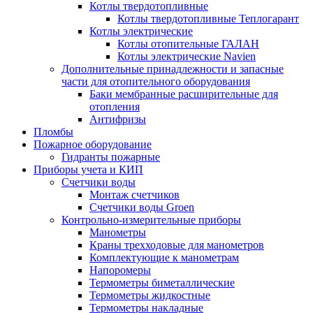
Котлы твердотопливные
Котлы твердотопливные Теплогарант
Котлы электрические
Котлы отопительные ГАЛАН
Котлы электрические Navien
Дополнительные принадлежности и запасные
части для отопительного оборудования
Баки мембранные расширительные для
отопления
Антифризы
Пломбы
Пожарное оборудование
Гидранты пожарные
Приборы учета и КИП
Счетчики воды
Монтаж счетчиков
Счетчики воды Groen
Контрольно-измерительные приборы
Манометры
Краны трехходовые для манометров
Комплектующие к манометрам
Напоромеры
Термометры биметаллические
Термометры жидкостные
Термометры накладные