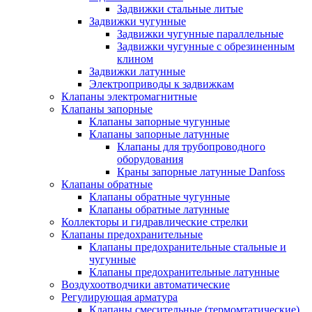
Задвижки стальные литые
Задвижки чугунные
Задвижки чугунные параллельные
Задвижки чугунные с обрезиненным
клином
Задвижки латунные
Электроприводы к задвижкам
Клапаны электромагнитные
Клапаны запорные
Клапаны запорные чугунные
Клапаны запорные латунные
Клапаны для трубопроводного
оборудования
Краны запорные латунные Danfoss
Клапаны обратные
Клапаны обратные чугунные
Клапаны обратные латунные
Коллекторы и гидравлические стрелки
Клапаны предохранительные
Клапаны предохранительные стальные и
чугунные
Клапаны предохранительные латунные
Воздухоотводчики автоматические
Регулирующая арматура
Клапаны смесительные (термомтатические)