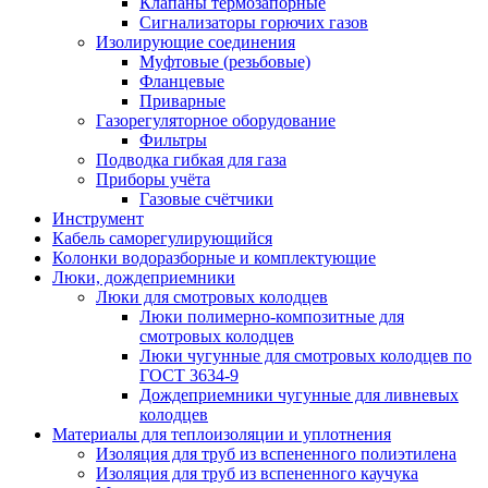
Клапаны термозапорные
Сигнализаторы горючих газов
Изолирующие соединения
Муфтовые (резьбовые)
Фланцевые
Приварные
Газорегуляторное оборудование
Фильтры
Подводка гибкая для газа
Приборы учёта
Газовые счётчики
Инструмент
Кабель саморегулирующийся
Колонки водоразборные и комплектующие
Люки, дождеприемники
Люки для смотровых колодцев
Люки полимерно-композитные для
смотровых колодцев
Люки чугунные для смотровых колодцев по
ГОСТ 3634-9
Дождеприемники чугунные для ливневых
колодцев
Материалы для теплоизоляции и уплотнения
Изоляция для труб из вспененного полиэтилена
Изоляция для труб из вспененного каучука