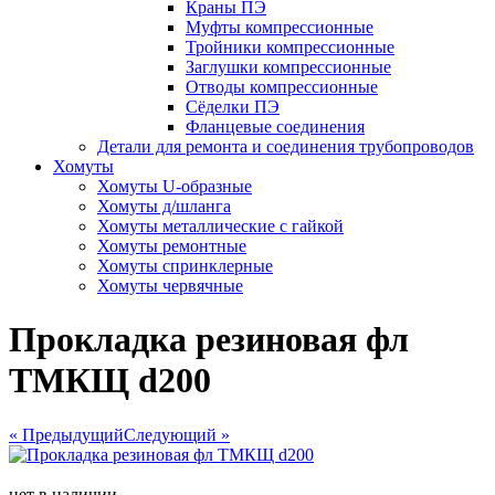
Краны ПЭ
Муфты компрессионные
Тройники компрессионные
Заглушки компрессионные
Отводы компрессионные
Сёделки ПЭ
Фланцевые соединения
Детали для ремонта и соединения трубопроводов
Хомуты
Хомуты U-образные
Хомуты д/шланга
Хомуты металлические с гайкой
Хомуты ремонтные
Хомуты спринклерные
Хомуты червячные
Прокладка резиновая фл
ТМКЩ d200
« Предыдущий
Следующий »
нет в наличии