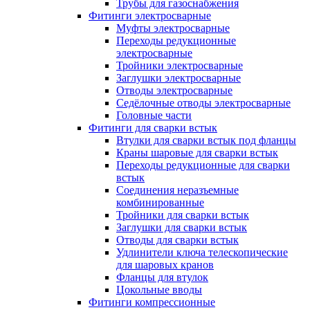
Трубы для газоснабжения
Фитинги электросварные
Муфты электросварные
Переходы редукционные
электросварные
Тройники электросварные
Заглушки электросварные
Отводы электросварные
Седёлочные отводы электросварные
Головные части
Фитинги для сварки встык
Втулки для сварки встык под фланцы
Краны шаровые для сварки встык
Переходы редукционные для сварки
встык
Соединения неразъемные
комбинированные
Тройники для сварки встык
Заглушки для сварки встык
Отводы для сварки встык
Удлинители ключа телескопические
для шаровых кранов
Фланцы для втулок
Цокольные вводы
Фитинги компрессионные