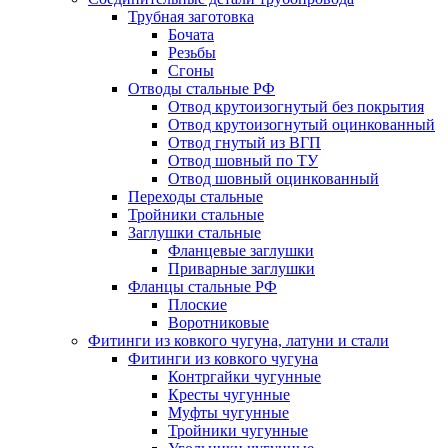
Трубная заготовка
Бочата
Резьбы
Сгоны
Отводы стальные РФ
Отвод крутоизогнутый без покрытия
Отвод крутоизогнутый оцинкованный
Отвод гнутый из ВГП
Отвод шовный по ТУ
Отвод шовный оцинкованный
Переходы стальные
Тройники стальные
Заглушки стальные
Фланцевые заглушки
Приварные заглушки
Фланцы стальные РФ
Плоские
Воротниковые
Фитинги из ковкого чугуна, латуни и стали
Фитинги из ковкого чугуна
Контргайки чугунные
Кресты чугунные
Муфты чугунные
Тройники чугунные