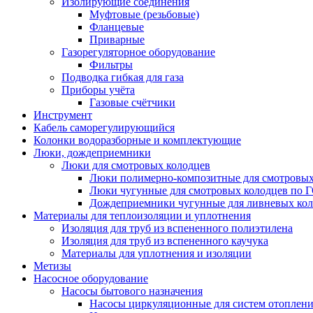
Изолирующие соединения
Муфтовые (резьбовые)
Фланцевые
Приварные
Газорегуляторное оборудование
Фильтры
Подводка гибкая для газа
Приборы учёта
Газовые счётчики
Инструмент
Кабель саморегулирующийся
Колонки водоразборные и комплектующие
Люки, дождеприемники
Люки для смотровых колодцев
Люки полимерно-композитные для смотровых
Люки чугунные для смотровых колодцев по 
Дождеприемники чугунные для ливневых кол
Материалы для теплоизоляции и уплотнения
Изоляция для труб из вспененного полиэтилена
Изоляция для труб из вспененного каучука
Материалы для уплотнения и изоляции
Метизы
Насосное оборудование
Насосы бытового назначения
Насосы циркуляционные для систем отоплен