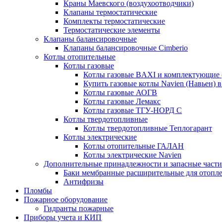
Краны Маевского (воздухоотводчики)
Клапаны термостатические
Комплекты термостатические
Термостатические элементы
Клапаны балансировочные
Клапаны балансировочные Cimberio
Котлы отопительные
Котлы газовые
Котлы газовые BAXI и комплектующие 
Купить газовые котлы Navien (Навьен) 
Котлы газовые АОГВ
Котлы газовые Лемакс
Котлы газовые ТГУ-НОРД С
Котлы твердотопливные
Котлы твердотопливные Теплогарант
Котлы электрические
Котлы отопительные ГАЛАН
Котлы электрические Navien
Дополнительные принадлежности и запасные части
Баки мембранные расширительные для отопл
Антифризы
Пломбы
Пожарное оборудование
Гидранты пожарные
Приборы учета и КИП