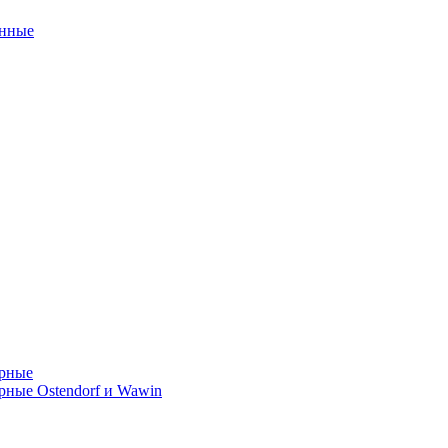
унные
орные
ные Ostendorf и Wawin