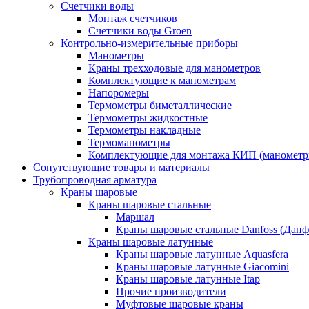
Счетчики воды
Монтаж счетчиков
Счетчики воды Groen
Контрольно-измерительные приборы
Манометры
Краны трехходовые для манометров
Комплектующие к манометрам
Напоромеры
Термометры биметаллические
Термометры жидкостные
Термометры накладные
Термоманометры
Комплектующие для монтажа КИП (манометр
Сопутствующие товары и материалы
Трубопроводная арматура
Краны шаровые
Краны шаровые стальные
Маршал
Краны шаровые стальные Danfoss (Данф
Краны шаровые латунные
Краны шаровые латунные Aquasfera
Краны шаровые латунные Giacomini
Краны шаровые латунные Itap
Прочие производители
Муфтовые шаровые краны