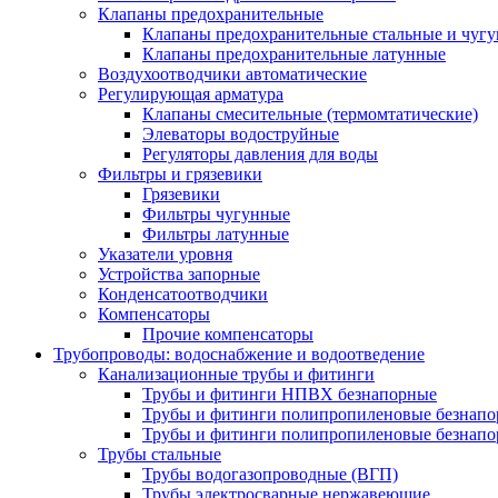
Клапаны предохранительные
Клапаны предохранительные стальные и чуг
Клапаны предохранительные латунные
Воздухоотводчики автоматические
Регулирующая арматура
Клапаны смесительные (термомтатические)
Элеваторы водоструйные
Регуляторы давления для воды
Фильтры и грязевики
Грязевики
Фильтры чугунные
Фильтры латунные
Указатели уровня
Устройства запорные
Конденсатоотводчики
Компенсаторы
Прочие компенсаторы
Трубопроводы: водоснабжение и водоотведение
Канализационные трубы и фитинги
Трубы и фитинги НПВХ безнапорные
Трубы и фитинги полипропиленовые безнап
Трубы и фитинги полипропиленовые безнапор
Трубы стальные
Трубы водогазопроводные (ВГП)
Трубы электросварные нержавеющие