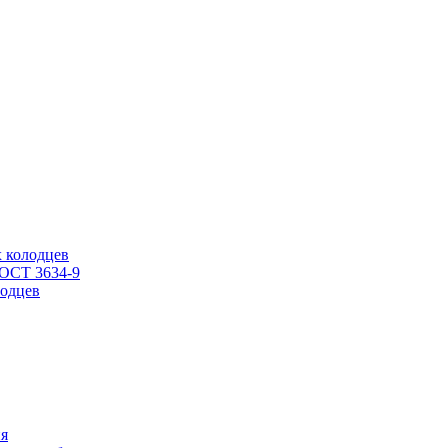
 колодцев
ГОСТ 3634-9
одцев
ия