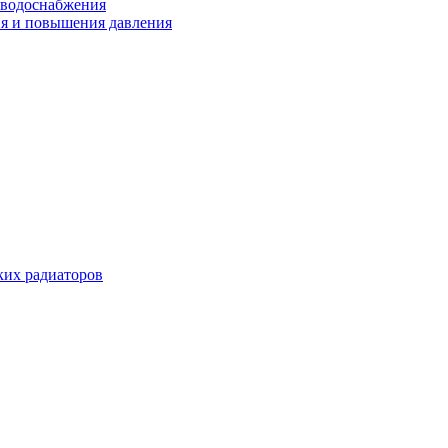
 водоснабжения
ия и повышения давления
их радиаторов