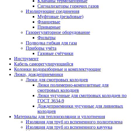
Клапаны термозапорные
Сигнализаторы горючих газов
Изолирующие соединения
Муфтовые (резьбовые)
Фланцевые
Приварные
Газорегуляторное оборудование
Фильтры
Подводка гибкая для газа
Приборы учёта
Газовые счётчики
Инструмент
Кабель саморегулирующийся
Колонки водоразборные и комплектующие
Люки, дождеприемники
Люки для смотровых колодцев
Люки полимерно-композитные для
смотровых колодцев
Люки чугунные для смотровых колодцев по
ГОСТ 3634-9
Дождеприемники чугунные для ливневых
колодцев
Материалы для теплоизоляции и уплотнения
Изоляция для труб из вспененного полиэтилена
Изоляция для труб из вспененного каучука