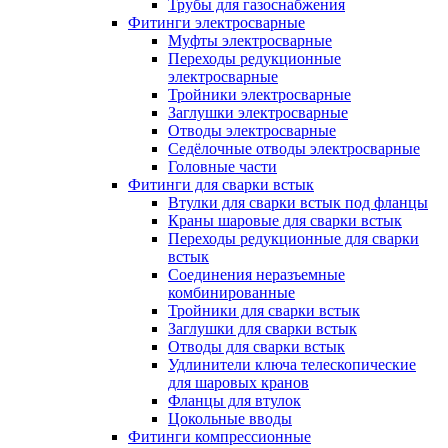
Трубы для газоснабжения
Фитинги электросварные
Муфты электросварные
Переходы редукционные
электросварные
Тройники электросварные
Заглушки электросварные
Отводы электросварные
Седёлочные отводы электросварные
Головные части
Фитинги для сварки встык
Втулки для сварки встык под фланцы
Краны шаровые для сварки встык
Переходы редукционные для сварки
встык
Соединения неразъемные
комбинированные
Тройники для сварки встык
Заглушки для сварки встык
Отводы для сварки встык
Удлинители ключа телескопические
для шаровых кранов
Фланцы для втулок
Цокольные вводы
Фитинги компрессионные