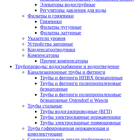
Элеваторы водоструйные
Регуляторы давления для воды
Фильтры и грязевики
Грязевики
Фильтры чугунные
Фильтры латунные
Указатели уровня
Устройства запорные
Конденсатоотводчики
Компенсаторы
Прочие компенсаторы
Трубопроводы: водоснабжение и водоотведение
Канализационные трубы и фитинги
Трубы и фитинги НПВХ безнапорные
Трубы и фитинги полипропиленовые
безнапорные
Трубы и фитинги полипропиленовые
безнапорные Ostendorf и Wawin
Трубы стальные
Трубы водогазопроводные (ВГП)
Трубы электросварные нержавеющие
Трубы электросварные прямошовные
Труба гофрированная нержавеющая и
комплектующие
Соединительные детали трубопровода