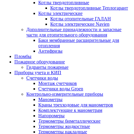
Котлы твердотопливные
Котлы твердотопливные Теплогарант
Котлы электрические
Котлы отопительные ГАЛАН
Котлы электрические Navien
Дополнительные принадлежности и запасные
части для отопительного оборудования
Баки мембранные расширительные для
отопления
Антифризы
Пломбы
Пожарное оборудование
Гидранты пожарные
Приборы учета и КИП
Счетчики воды
Монтаж счетчиков
Счетчики воды Groen
Контрольно-измерительные приборы
Манометры
Краны трехходовые для манометров
Комплектующие к манометрам
Напоромеры
Термометры биметаллические
Термометры жидкостные
Термометры накладные