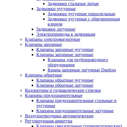
Задвижки стальные литые
Задвижки чугунные
Задвижки чугунные параллельные
Задвижки чугунные с обрезиненным
клином
Задвижки латунные
Электроприводы к задвижкам
Клапаны электромагнитные
Клапаны запорные
Клапаны запорные чугунные
Клапаны запорные латунные
Клапаны для трубопроводного
оборудования
Краны запорные латунные Danfoss
Клапаны обратные
Клапаны обратные чугунные
Клапаны обратные латунные
Коллекторы и гидравлические стрелки
Клапаны предохранительные
Клапаны предохранительные стальные и
чугунные
Клапаны предохранительные латунные
Воздухоотводчики автоматические
Регулирующая арматура
Клапаны смесительные (термомтатические)