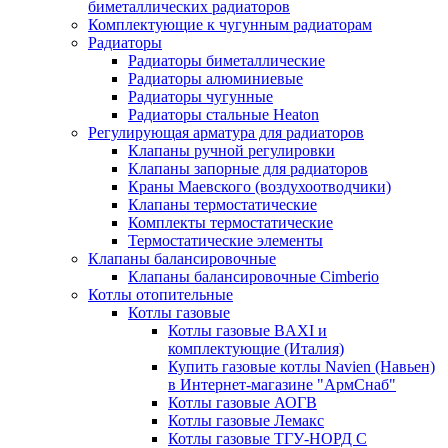
биметаллических радиаторов
Комплектующие к чугунным радиаторам
Радиаторы
Радиаторы биметаллические
Радиаторы алюминиевые
Радиаторы чугунные
Радиаторы стальные Heaton
Регулирующая арматура для радиаторов
Клапаны ручной регулировки
Клапаны запорные для радиаторов
Краны Маевского (воздухоотводчики)
Клапаны термостатические
Комплекты термостатические
Термостатические элементы
Клапаны балансировочные
Клапаны балансировочные Cimberio
Котлы отопительные
Котлы газовые
Котлы газовые BAXI и
комплектующие (Италия)
Купить газовые котлы Navien (Навьен)
в Интернет-магазине "АрмСнаб"
Котлы газовые АОГВ
Котлы газовые Лемакс
Котлы газовые ТГУ-НОРД С