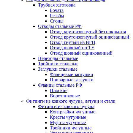
Трубная заготовка
Бочата
Резьбы
Сгоны
Отводы стальные РФ
Отвод крутоизогнутый без покрытия
Отвод крутоизогнутый оцинкованный
Отвод гнутый из ВГП
Отвод шовный по ТУ
Отвод шовный оцинкованный
Переходы стальные
Тройники стальные
Заглушки стальные
Фланцевые заглушки
Приварные заглушки
Фланцы стальные РФ
Плоские
Воротниковые
Фитинги из ковкого чугуна, латуни и стали
Фитинги из ковкого чугуна
Контргайки чугунные
Кресты чугунные
Муфты чугунные
Тройники чугунные