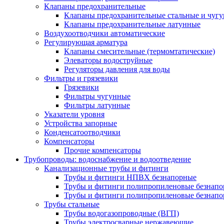
Клапаны предохранительные
Клапаны предохранительные стальные и чуг
Клапаны предохранительные латунные
Воздухоотводчики автоматические
Регулирующая арматура
Клапаны смесительные (термомтатические)
Элеваторы водоструйные
Регуляторы давления для воды
Фильтры и грязевики
Грязевики
Фильтры чугунные
Фильтры латунные
Указатели уровня
Устройства запорные
Конденсатоотводчики
Компенсаторы
Прочие компенсаторы
Трубопроводы: водоснабжение и водоотведение
Канализационные трубы и фитинги
Трубы и фитинги НПВХ безнапорные
Трубы и фитинги полипропиленовые безнап
Трубы и фитинги полипропиленовые безнапор
Трубы стальные
Трубы водогазопроводные (ВГП)
Трубы электросварные нержавеющие