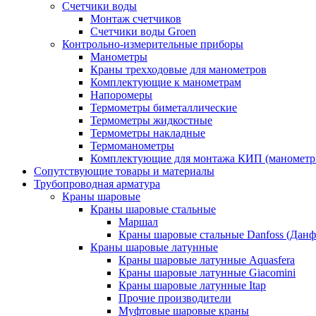
Счетчики воды
Монтаж счетчиков
Счетчики воды Groen
Контрольно-измерительные приборы
Манометры
Краны трехходовые для манометров
Комплектующие к манометрам
Напоромеры
Термометры биметаллические
Термометры жидкостные
Термометры накладные
Термоманометры
Комплектующие для монтажа КИП (манометр
Сопутствующие товары и материалы
Трубопроводная арматура
Краны шаровые
Краны шаровые стальные
Маршал
Краны шаровые стальные Danfoss (Данф
Краны шаровые латунные
Краны шаровые латунные Aquasfera
Краны шаровые латунные Giacomini
Краны шаровые латунные Itap
Прочие производители
Муфтовые шаровые краны