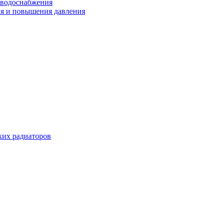
 водоснабжения
ия и повышения давления
их радиаторов