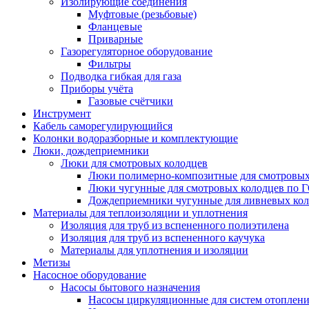
Изолирующие соединения
Муфтовые (резьбовые)
Фланцевые
Приварные
Газорегуляторное оборудование
Фильтры
Подводка гибкая для газа
Приборы учёта
Газовые счётчики
Инструмент
Кабель саморегулирующийся
Колонки водоразборные и комплектующие
Люки, дождеприемники
Люки для смотровых колодцев
Люки полимерно-композитные для смотровых
Люки чугунные для смотровых колодцев по 
Дождеприемники чугунные для ливневых кол
Материалы для теплоизоляции и уплотнения
Изоляция для труб из вспененного полиэтилена
Изоляция для труб из вспененного каучука
Материалы для уплотнения и изоляции
Метизы
Насосное оборудование
Насосы бытового назначения
Насосы циркуляционные для систем отоплен