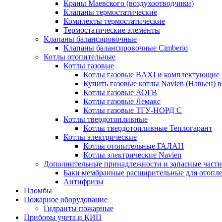
Краны Маевского (воздухоотводчики)
Клапаны термостатические
Комплекты термостатические
Термостатические элементы
Клапаны балансировочные
Клапаны балансировочные Cimberio
Котлы отопительные
Котлы газовые
Котлы газовые BAXI и комплектующие 
Купить газовые котлы Navien (Навьен) 
Котлы газовые АОГВ
Котлы газовые Лемакс
Котлы газовые ТГУ-НОРД С
Котлы твердотопливные
Котлы твердотопливные Теплогарант
Котлы электрические
Котлы отопительные ГАЛАН
Котлы электрические Navien
Дополнительные принадлежности и запасные части
Баки мембранные расширительные для отопл
Антифризы
Пломбы
Пожарное оборудование
Гидранты пожарные
Приборы учета и КИП