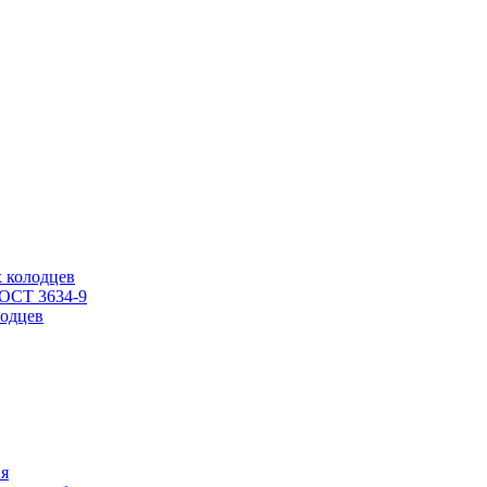
 колодцев
ГОСТ 3634-9
одцев
ия