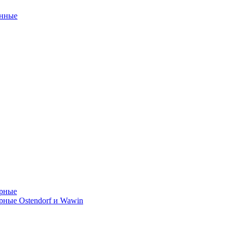
унные
орные
ные Ostendorf и Wawin