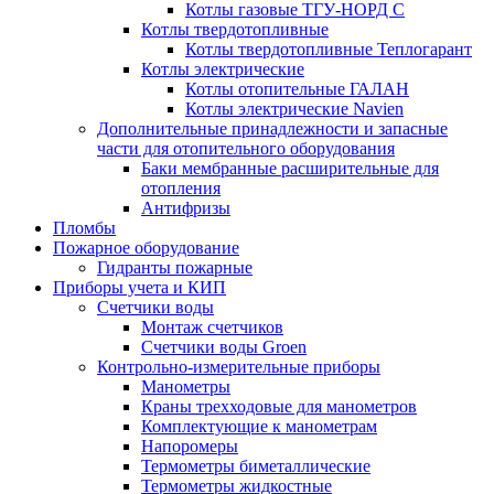
Котлы газовые ТГУ-НОРД С
Котлы твердотопливные
Котлы твердотопливные Теплогарант
Котлы электрические
Котлы отопительные ГАЛАН
Котлы электрические Navien
Дополнительные принадлежности и запасные
части для отопительного оборудования
Баки мембранные расширительные для
отопления
Антифризы
Пломбы
Пожарное оборудование
Гидранты пожарные
Приборы учета и КИП
Счетчики воды
Монтаж счетчиков
Счетчики воды Groen
Контрольно-измерительные приборы
Манометры
Краны трехходовые для манометров
Комплектующие к манометрам
Напоромеры
Термометры биметаллические
Термометры жидкостные