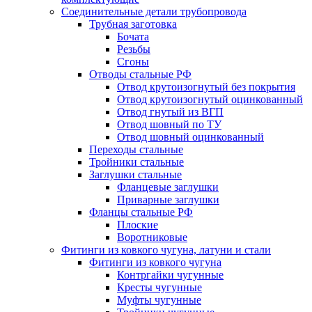
Соединительные детали трубопровода
Трубная заготовка
Бочата
Резьбы
Сгоны
Отводы стальные РФ
Отвод крутоизогнутый без покрытия
Отвод крутоизогнутый оцинкованный
Отвод гнутый из ВГП
Отвод шовный по ТУ
Отвод шовный оцинкованный
Переходы стальные
Тройники стальные
Заглушки стальные
Фланцевые заглушки
Приварные заглушки
Фланцы стальные РФ
Плоские
Воротниковые
Фитинги из ковкого чугуна, латуни и стали
Фитинги из ковкого чугуна
Контргайки чугунные
Кресты чугунные
Муфты чугунные