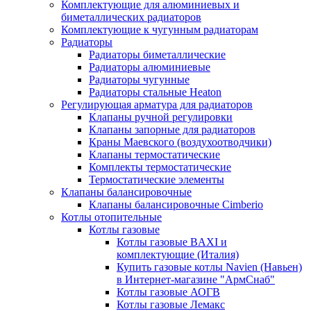
Комплектующие для алюминиевых и
биметаллических радиаторов
Комплектующие к чугунным радиаторам
Радиаторы
Радиаторы биметаллические
Радиаторы алюминиевые
Радиаторы чугунные
Радиаторы стальные Heaton
Регулирующая арматура для радиаторов
Клапаны ручной регулировки
Клапаны запорные для радиаторов
Краны Маевского (воздухоотводчики)
Клапаны термостатические
Комплекты термостатические
Термостатические элементы
Клапаны балансировочные
Клапаны балансировочные Cimberio
Котлы отопительные
Котлы газовые
Котлы газовые BAXI и
комплектующие (Италия)
Купить газовые котлы Navien (Навьен)
в Интернет-магазине "АрмСнаб"
Котлы газовые АОГВ
Котлы газовые Лемакс