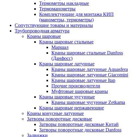
Термометры накладные
Термоманометры
Комплектующие для монтажа КИП
(манометры, термометры)
Сопутствующие товары и материалы
Трубопроводная арматура
Краны шаровые
Краны шаровые стальные
Маршал
Краны шаровые стальные Danfoss
(Данфосс)
Краны шаровые латунные
Краны шаровые латунные Aquasfera
Краны шаровые латунные Giacomini
Краны шаровые латунные Itap
Прочие производители
Муфтовые шаровые краны
Краны шаровые чугунные
Краны шаровые чугунные Zetkama
Краны шаровые нержавеющие
Краны конусные латунные
Затворы поворотные дисковые
Затворы поворотные дисковые Китай
Затворы поворотные дисковые Danfoss
Задвижки