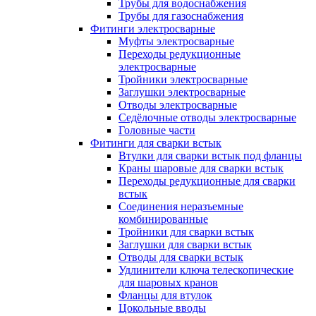
Трубы для водоснабжения
Трубы для газоснабжения
Фитинги электросварные
Муфты электросварные
Переходы редукционные
электросварные
Тройники электросварные
Заглушки электросварные
Отводы электросварные
Седёлочные отводы электросварные
Головные части
Фитинги для сварки встык
Втулки для сварки встык под фланцы
Краны шаровые для сварки встык
Переходы редукционные для сварки
встык
Соединения неразъемные
комбинированные
Тройники для сварки встык
Заглушки для сварки встык
Отводы для сварки встык
Удлинители ключа телескопические
для шаровых кранов
Фланцы для втулок
Цокольные вводы