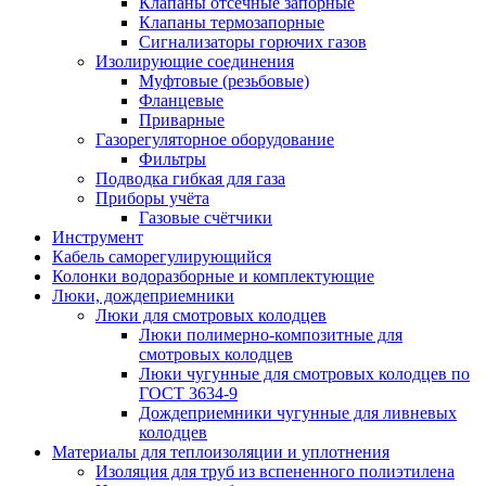
Клапаны отсечные запорные
Клапаны термозапорные
Сигнализаторы горючих газов
Изолирующие соединения
Муфтовые (резьбовые)
Фланцевые
Приварные
Газорегуляторное оборудование
Фильтры
Подводка гибкая для газа
Приборы учёта
Газовые счётчики
Инструмент
Кабель саморегулирующийся
Колонки водоразборные и комплектующие
Люки, дождеприемники
Люки для смотровых колодцев
Люки полимерно-композитные для
смотровых колодцев
Люки чугунные для смотровых колодцев по
ГОСТ 3634-9
Дождеприемники чугунные для ливневых
колодцев
Материалы для теплоизоляции и уплотнения
Изоляция для труб из вспененного полиэтилена