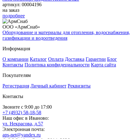
артикул: 00004196
на заказ
подробнее
ООО «АрмСнаб»
Оборудование и материалы для отопления, водоснабжения,
газификации и водоотведения
Информация
О компании
Каталог
Оплата
Доставка
Гарантии
Блог
Контакты
Политика конфидециальности
Карта сайта
Покупателям
Регистрация
Личный кабинет
Реквизиты
Контакты
Звоните с 9:00 до 17:00
+7 (4932) 58-18-58
Наш офис в Иваново:
ул. Некрасова, д.57
Электронная почта:
aps-net@yandex.ru