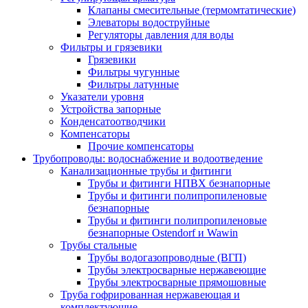
Клапаны смесительные (термомтатические)
Элеваторы водоструйные
Регуляторы давления для воды
Фильтры и грязевики
Грязевики
Фильтры чугунные
Фильтры латунные
Указатели уровня
Устройства запорные
Конденсатоотводчики
Компенсаторы
Прочие компенсаторы
Трубопроводы: водоснабжение и водоотведение
Канализационные трубы и фитинги
Трубы и фитинги НПВХ безнапорные
Трубы и фитинги полипропиленовые
безнапорные
Трубы и фитинги полипропиленовые
безнапорные Ostendorf и Wawin
Трубы стальные
Трубы водогазопроводные (ВГП)
Трубы электросварные нержавеющие
Трубы электросварные прямошовные
Труба гофрированная нержавеющая и
комплектующие